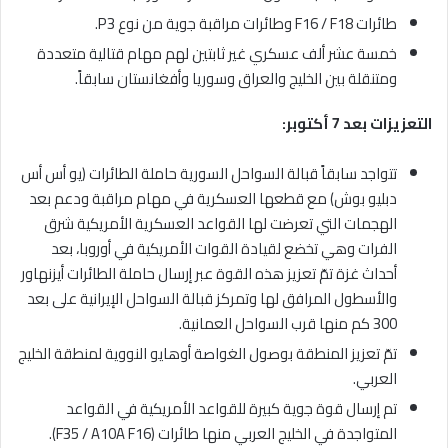
طائرات F16 / F18 وطائرات مراقبة جوية من نوع P3.
خمسة عشر ألف عسكري غير ثابتين لهم مهام قتالية متعددة
ومتنقلة بين الخليج والعراق وسوريا وأفغانستان سابقاً.
التعزيزات بعد 7 أكتوبر:
تتواجد سابقاً قبالة السواحل السورية حاملة الطائرات (يو أس أس
دبليو بوش) مع قطعها العسكرية في مهام مراقبة ودعم بعد
الهجمات التي تعرضت لها القواعد العسكرية الأمريكية شرق
الفرات وهي تخضع لقيادة القوات الأمريكية في أوروبا، بعد
أحداث غزة تمّ تعزيز هذه القوة عبر إرسال حاملة الطائرات أيزنهاور
والأسطول المرافق لها وتمركز قبالة السواحل الإيرانية على بعد
300 كم منها قرب السواحل العمانية.
تمّ تعزيز المنطقة بوصول الغواصة أوهايو النووية لمنطقة الخليج
العربي.
تم إرسال قوة جوية كبيرة للقواعد الأمريكية في القواعد
المتواجدة في الخليج العربي منها طائرات (F35 / A10A F16).