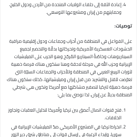
إعادة الثقة إلى حلفاء الولايات المتحدة من الأردن ودول الخليج،
وحمايتهم من إيران ومشروعها التوسعي.
توصيات:
على الفواعل في المنطقة من أحزاب وجماعات ودول إقليمية مراقبة
الحشودات العسكرية الأمريكية وتحركاتها بدقّة والتحضير لجميع
السيناريوهات وخاصّةً السيناريو المُرجّح وهو الحرب على الميليشيات
الإيرانية وحزب الله في مرحلة لاحقة وهنا ستكون هناك فرصة ذهبية
لثورات الربيع العربي في المنطقة وللأحزاب والجماعات السنيّة التي
تعرّضت للقتل والتشريد من قبل إيران وميليشياتها، كذلك ستكون هناك
فرصة ذهبيّة لتركيا لتصفير مشاكلها مع أمريكا وتكون هي شرطي
المنطقة بديلاً عن إيران، لذا نوصي بما يلي:
فتح قنوات اتصال أعمق بين تركيا وأمريكا لتذليل العقبات وتجاوز
الخلافات.
انخراط تركيا في المشروع الأمريكي ضدّ الميليشيات الإيرانية في
سوريا، وإبداء الرغبة في إرسال قوات إلى مناطق شرق دير الزور