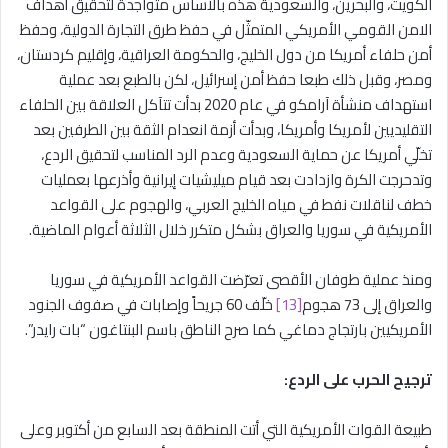
الكويت، والبحرين، والسعودية هذه بالأساس متواجدة لتحقيق أهداف
الامن القومي الأمريكي المتمثّل في حفظ طرق التجارة الدولية، وحفظ
أمن حلفاء أمريكا من دول الخليج، والحكومة العراقية، وإقليم كردستان،
ومصر، وقبل ذلك طبعا حفظ أمن إسرائيل، لكن بالطبع بعد عملية
استهداف منشأة آرامكو في عام 2020 بدأت تتآكل العلاقة بين الحلفاء
التقليديين لأمريكا وأمريكا، وبدأت أزمة انعدام الثقة بين الطرفين بعد
تخلّي أمريكا عن حماية السعودية وعدم الرد المناسب لتحقيق الردع،
وتدحرجت الكرة وازدادت بعد قيام ميليشيات إيرانية وأذرعها بعمليات
خطف لناقلات نفط في مياه الخليج العربي، والهجوم على القواعد
الأمريكية في سوريا والعراق بشكل متكرر خلال الثلاثة أعوام الماضية.
ومنذ عملية طوفان الأقصى تعرّضت القواعد الأمريكية في سوريا
والعراق إلى 73 هجوم
[13]
خلّف 60 جريحاً وإصابات في صفوف الجنود
الأمريكيين بارتجاج دماغي كما صرح الناطق باسم البنتاغون “بات رايدر”.
ترجيح الحرب على الردع:
طبيعة القوات الأمريكية التي أتت المنطقة بعد السابع من أكتوبر وعلى