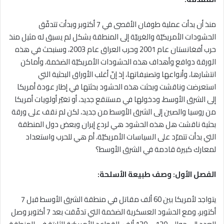
منذ أن بدأت عملية طوفان الأقصى في 7 أكتوبر وبدأت تتدفّق
الحشودات الأمريكيّة والغربيّة إلى المنطقة بشكل لم يسبق له مثيل منذ
حرب أفغانستان عام 2001 وحرب العراق عام 2003، وسنبحث في هذه
الورقة دوافع وأهداف هذه الحشودات الأمريكيّة الضخمة، وأماكن
انتشارها، وأنواعها وتصنيفاتها، إذ إنّ أغلب الأوراق البحثية التي
استعرضت وناقشت وبحثت هذه الحشود بحثتها في إطار عودة أمريكا
إلى الشرق الأوسط، ودخولها في مستنقع جديد، أو تغيّر أولويات أمريكا
من روسيا والصين إلى الشرق الأوسط من جديد، لكن لم نقف على ورقة
بحثية ناقشت هل هذه الحشود هي لردع إيران وبعض دول المنطقة
التي بدأت تتمرّد على السياسات الأمريكيّة، أم هي للحرب واستعداد
لمعارك كبيرة قادمة في الشرق الأوسط؟
الفصل الأول: وصف طبيعة الأسلحة:
يتواجد لأمريكا بين 60 ألف مقاتل في منطقة الشرق الأوسط قبل 7
أكتوبر، ومع الحشود العسكرية الضخمة التي تدفّقت بعد 7 أكتوبر وصل