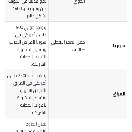
الجوي
بقواعدها في الكويت،
من بينهم نحو 1400
بشكل دائم.
يتواجد حوالي 900
جندي أمريكي في
حقل العمر النفطي
سوريا لأغراض التدريب
سوريا
– التنف
وتقديم المشورة
للقوات المحلية
الشريكة.
يتواجد نحو 2500 جندي
أمريكي في العراق
لأغراض التدريب
العراق
وتقديم المشورة
للقوات المحلية
الشريكة
يمثل الجنود
الأمريكيون غالبية