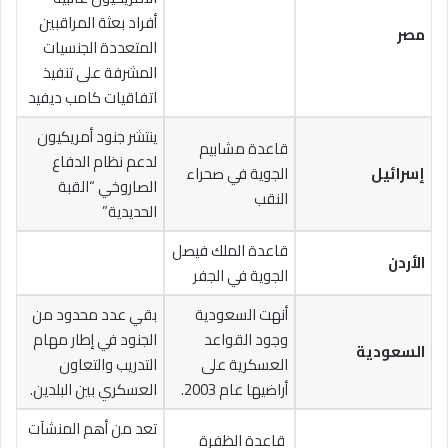
أفراد بعثة المراقبين
مصر
المتعددة الجنسيات
المشرفة على تنفيذ
اتفاقيات كامب ديفيد
ينتشر جنود أمريكيون
قاعدة مشابيم
لدعم نظام الدفاع
إسرائيل
الجوية في صحراء
الصاروخي “القبة
النقب
الحديدية”
قاعدة الملك فيصل
الأردن
الجوية في الجفر
أنهت السعودية
بقي عدد محدود من
وجود القواعد
الجنود في إطار مهام
السعودية
العسكرية على
التدريب والتعاون
أراضيها عام 2003.
العسكري بين البلدين.
تعد من أهم المنشآت
قاعدة الظفرة