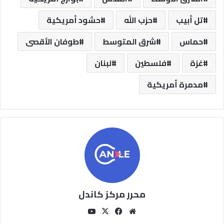
تل أبيب
حزب الله
حشود أمريكية
حماس
شرق المتوسط
طوفان الأقصى
غزة
فلسطين
لبنان
مدمرة أمريكية
محرر مركز كاندل
مو
في
‫X
‫You
قع
سب
Tu