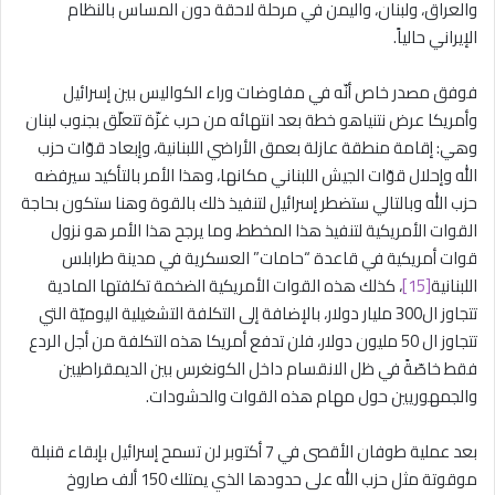
والعراق، ولبنان، واليمن في مرحلة لاحقة دون المساس بالنظام
الإيراني حالياً.
فوفق مصدر خاص أنّه في مفاوضات وراء الكواليس بين إسرائيل
وأمريكا عرض نتنياهو خطة بعد انتهائه من حرب غزّة تتعلّق بجنوب لبنان
وهي: إقامة منطقة عازلة بعمق الأراضي اللبنانية، وإبعاد قوّات حزب
الله وإحلال قوّات الجيش اللبناني مكانها، وهذا الأمر بالتأكيد سيرفضه
حزب الله وبالتالي ستضطر إسرائيل لتنفيذ ذلك بالقوة وهنا ستكون بحاجة
القوات الأمريكية لتنفيذ هذا المخطط، وما يرجح هذا الأمر هو نزول
قوات أمريكية في قاعدة “حامات” العسكرية في مدينة طرابلس
اللبنانية
[15]
، كذلك هذه القوات الأمريكية الضخمة تكلفتها المادية
تتجاوز ال300 مليار دولار، بالإضافة إلى التكلفة التشغيلية اليوميّة التي
تتجاوز ال 50 مليون دولار، فلن تدفع أمريكا هذه التكلفة من أجل الردع
فقط خاصّةً في ظل الانقسام داخل الكونغرس بين الديمقراطيين
والجمهوريين حول مهام هذه القوات والحشودات.
بعد عملية طوفان الأقصى في 7 أكتوبر لن تسمح إسرائيل بإبقاء قنبلة
موقوتة مثل حزب الله على حدودها الذي يمتلك 150 ألف صاروخ