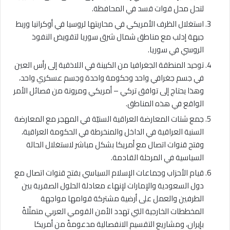
لتحل محل قوات قسد في المحافظة.
استغلال الظرف الأمريكي في محاربتها لروسيا في أوكرانيا وربط
جبهة إدلب مع مناطق شمال شرق سوريا لتقويض النفوذ
الروسي في سوريا.
توحيد المنطقة الجغرافيا من الكبينة في اللاذقية إلى رأس العين
في جسم جغرافي واحد وحكومة واحدة وجسم عسكري واحد،
وهذا يحتاج إلى توافق تركي – أمريكي ومرونة من فصائل الأمر
الواقع في هذه المناطق.
جمع شتات المعارضة العراقية السنيّة في المهجر مع المعارضة
السنية العراقية في الداخل والمنخرطة في الحكومة العراقية،
وفتح قنوات اتصال مع أمريكا بشكل مباشر لاستغلال الحالة
السياسية في المرحلة القادمة.
قيام الأحزاب وجماعات الإسلام السياسي بفتح قنوات اتصال مع
دول السعودية والإمارات لإنهاء معادلة الحلول الصفرية بين
الطرفين والعمل على أرضية مشتركة قوامها مواجهة
المخططات الخارجية التي تهدد الأمن القومي العربي متمثّلةً
بإيران، ومشاريع التقسيم الانفصالية مدعومةً من أمريكا