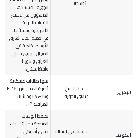
الأوسط)
الجوية المشتركة،
المسؤول عن تنسيق
القوات الجوية
الأمريكية وحلفائها
في جميع أنحاء الشرق
الأوسط، خاصة في
المجال الجوي فوق
العراق وسوريا
وأفغانستان.
فيها طائرات عسكرية
قاعدة الشيخ
أميركية، من بينها F-16
البحرين
عيسى الجوية
وF/A-18 وطائرات
المراقبة P-.
تحتفظ الولايات
المتحدة بنحو 10 ألاف
قاعدة علي السالم
جندي أمريكي
الكويت