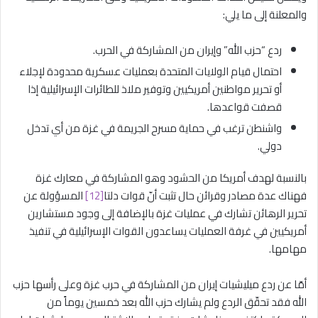
والمعلنة إلى ما يلي:
ردع “حزب الله” وإيران من المشاركة في الحرب.
احتمال قيام الولايات المتحدة بعمليات عسكرية محدودة لإجلاء
أو تحرير مواطنين أمريكيين وتوفير ملاذ للطائرات الإسرائيلية إذا
قصفت قواعدها.
واشنطن ترغب في حماية مسرح الجريمة في غزة من أي تدخل
دولي.
بالنسبة لهدف أمريكا من الحشود وهو المشاركة في معارك غزة
فهناك عدة مصادر وقرائن حال تثبت أنّ قوات دلتا
[12]
المسؤولة عن
تحرير الرهائن تشارك في عمليات غزة بالإضافة إلى وجود مستشارين
أمريكيين في غرفة العمليات يساعدون القوات الإسرائيلية في تنفيذ
مهامها.
أمّا عن ردع ميليشيات إيران من المشاركة في حرب غزة وعلى رأسها حزب
الله فقد تحقّق الردع ولم يشارك حزب الله بعد خمسين يوماً من