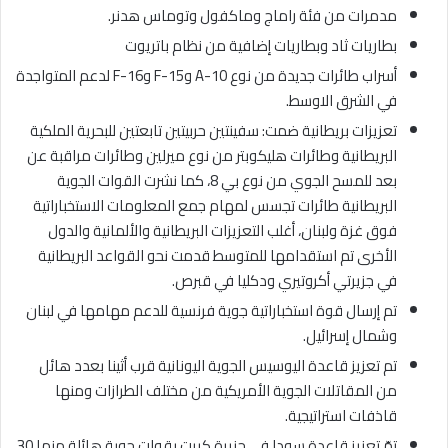
مدمرات من فئة راماج وماكفول وتوماس هدنر.
بطاريات ثاد وبطاريات إضافية من نظام باتريوت
أسراب طائرات جديدة من نوع A-10 وF-15 وF-16 لدعم المتواجدة
في الشرق الاوسط.
تعزيزات بريطانية ضمت: سفينتين حربيتين تابعتين للبحرية الملكية
البريطانية وطائرات هليكوبتر من نوع ميرلين وطائرات مراقبة عن
بعد للمسح الجوي من نوع بي 8، كما نشرت القوات الجوية
البريطانية طائرات تجسس لمهام جمع المعلومات الاستخباراتية
فوق غزة ولبنان، أغلب التعزيزات البريطانية والألمانية والدول
الأخرى تم استقدامها للمتوسط قدمت نحو القواعد البريطانية
في جزيرتي أكروتيري ودكليا في قبرص.
تم إرسال قوة استخباراتية جوية فرنسية للدعم مهامها في لبنان
وشمال إسرائيل.
تم تعزيز قاعدة اليوسيس الجوية اليونانية قرب أثينا بعدد هائل
من المقاتلات الجوية الأمريكية من مختلف الطرازات ومنها
قاذفات استراتيجية.
تمّ تعزيز قاعدة سودا في جزيرة كريت بقوات جوية هائلة منها 30