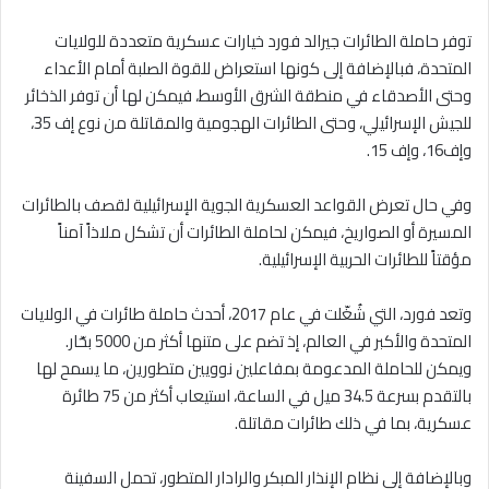
توفر حاملة الطائرات جيرالد فورد خيارات عسكرية متعددة للولايات
المتحدة، فبالإضافة إلى كونها استعراض للقوة الصلبة أمام الأعداء
وحتى الأصدقاء في منطقة الشرق الأوسط، فيمكن لها أن توفر الذخائر
للجيش الإسرائيلي، وحتى الطائرات الهجومية والمقاتلة من نوع إف 35،
وإف16، وإف 15.
وفي حال تعرض القواعد العسكرية الجوية الإسرائيلية لقصف بالطائرات
المسيرة أو الصواريخ، فيمكن لحاملة الطائرات أن تشكل ملاذاً آمناً
مؤقتاً للطائرات الحربية الإسرائيلية.
وتعد فورد، التي شُغّلت في عام 2017، أحدث حاملة طائرات في الولايات
المتحدة والأكبر في العالم، إذ تضم على متنها أكثر من 5000 بحّار.
ويمكن للحاملة المدعومة بمفاعلين نوويين متطورين، ما يسمح لها
بالتقدم بسرعة 34.5 ميل في الساعة، استيعاب أكثر من 75 طائرة
عسكرية، بما في ذلك طائرات مقاتلة.
وبالإضافة إلى نظام الإنذار المبكر والرادار المتطور، تحمل السفينة