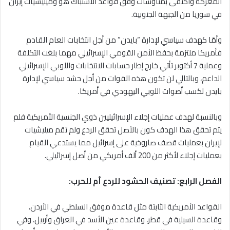
المعركة واكتفى بمناوشات وفق قواعد الاشتباك هو وميليشيات إيران
في سوريا من الجبهة الجنوبية.
وأمّا كهدف سياسي لإدارة “بايدن” من أجل انتخابات العام القادم
فأمريكا ملتزمة بحفظ الأمن القومي الإسرائيلي مهما بلغت التكلفة
وعملية 7 أكتوبر تأتي خارج إطار حسابات الانتخابات واللوبي الإسرائيلي
الداعم، وبالتالي لن تكون هذه القوات من أجل حشد سياسي لإدارة
بايدن لكسب أصوات اللوبي اليهودي في أمريكا.
وبالنسبة لهدف عمليات إجلاء الإسرائيليين ذوي الجنسية الأمريكية فلم
يتم تحقق هذا الهدف كون بالأصل تحقق الردع ولم تقم ميليشيات
لإيران بعمليات قصف صاروخية على إسرائيل مما يستدعي القيام
بعمليات إجلاء لأكثر من 200 ألف أمريكي من أصل إسرائيلي.
الفصل الرابع: تصنيف الحشود للردع أم للحرب:
القواعد الأمريكية الثابتة مثل قاعدة موفق السلطي في الأردن،
وقاعدة السيلية في قطر، وقاعدة عين الأسد في العراق وأربيل، وفي