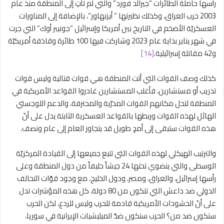
رأسها حاملة الطائرات “جيرالد فورد” والتي لم تأتِ إلى المنطقة منذ عام
2003 حرب العراق، وكذلك نظيرتها ” أيزنهاور”، بالإضافة إلى المناورات
العسكريّة الأضخم في التاريخ بين أمريكا وإسرائيل “جونيبر أوك” التي جرت
في شهر يناير بداية عام 2023 وشاركت فيها 100 طائرة وقاذفة أمريكيّة
و42 مقاتلة إسرائيلية.
[14]
كذلك وصف القوات التي أتت المنطقة هي قوات قتالية وليس قوات
تدريب أو مستشارين، فأغلب المستشارين غادروا القواعد الأمريكية في
المنطقة لتحل مكانهم القوات المدرّبة والمحترفة، والدعم اللوجستي
الهائل لهذه القوات وربطها بالقواعد العسكرية الثابتة يدل على أنّ
هذه القوات ستبقى إلى أمدٍ طويل قد يتجاوز العام إلى عام ونصف.
والترتيب الهيكلي لهذه القوات التي تتبع جميعها إلى القيادة المركزيّة
الوسطى والتي ينضوي تحتها 24 جيشاً حليفاً من دول المنطقة وعلى
رأسها إسرائيل، والعراق، ومصر، ودول الخليج، مع وجود قوّات التحالف
الدولي ضد داعش التي تتكون من 80 دولة، كل هذه المؤشرات تدل
على أنّ الحشودات الأمريكية قادمة للحرب وليس للردع، لكن الحرب
ستكون ضد من؟ الحرب ستكون ضدّ الميليشيات الإيرانية في سوريا،