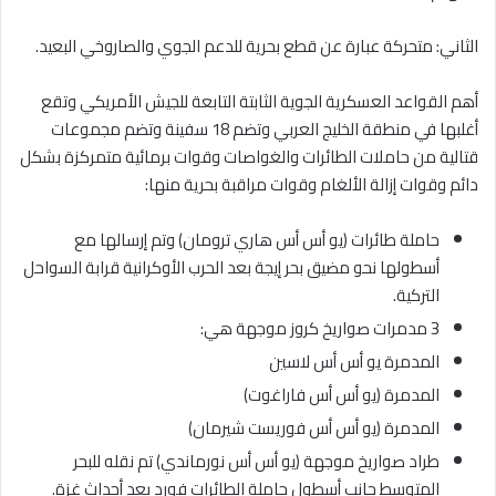
الثاني: متحركة عبارة عن قطع بحرية للدعم الجوي والصاروخي البعيد.
أهم القواعد العسكرية الجوية الثابتة التابعة للجيش الأمريكي وتقع
أغلبها في منطقة الخليج العربي وتضم 18 سفينة وتضم مجموعات
قتالية من حاملات الطائرات والغواصات وقوات برمائية متمركزة بشكل
دائم وقوات إزالة الألغام وقوات مراقبة بحرية منها:
حاملة طائرات (يو أس أس هاري ترومان) وتم إرسالها مع
أسطولها نحو مضيق بحر إيجة بعد الحرب الأوكرانية قرابة السواحل
التركية.
3 مدمرات صواريخ كروز موجهة هي:
المدمرة يو أس أس لاسين
المدمرة (يو أس أس فاراغوت)
المدمرة (يو أس أس فوريست شيرمان)
طراد صواريخ موجهة (يو أس أس نورماندي) تم نقله للبحر
المتوسط جانب أسطول حاملة الطائرات فورد بعد أحداث غزة.