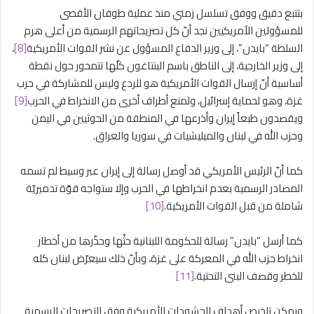
بتتبع دقيق ووفق تسلسل زمني منذ عملية طوفان الأقصى
للمسؤولين الأمريكيين نجد أنّ كل تصريحاتهم الرسمية من أعلى هرم
السلطة “بايدن”، إلى وزير الدفاع المسؤول عن نشر القوات الأمريكية
[8]
،
إلى وزير الخارجية، إلى الناطق باسم البنتاغون كلّها تتمحور حول نقطة
أساسية أنّ إرسال القوات الأمريكية هو للردع وليس للمشاركة في حرب
غزة، وهو لحماية إسرائيل، ولمنع أطراف أخرى من الانخراط في الحرب
[9]
ويقصدون طبعاً إيران وأذرعها في المنطقة من الحوثيين في اليمن
وحزب الله في لبنان والميليشيات في سوريا والعراق.
كما أنّ الرئيس الأمريكي قد أوصل رسالة إلى إيران عبر وسيط لم تسمه
المصادر الرسمية بعدم انخراطها في الحرب وإلا ستواجه قوّة تدميريّة
شاملة من قبل القوات الأمريكية.
[10]
كما أرسل “بايدن” رسالة للحكومة اللبنانية حثّها وحذّرها من أخطار
انخراط حزب الله في المعركة على غزة، وبأنّ ذلك سيعرّض لبنان كله
للخطر وقصف البنى التحتية.
[11]
ويمكن تلخيص أهداف الحشودات الأمريكية وفق التصريحات الرسمية