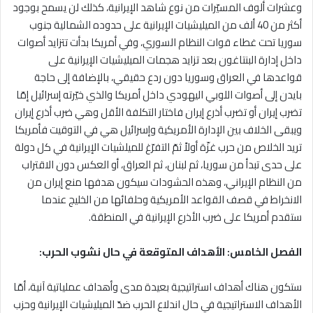
وعشرات ألوف المسيّرات من نوع شاهد الإيرانية، كذلك لن يسمح بوجود
أكثر من 40 ألف من الميليشيات الإيرانية على حدوده الشمالية جنوب
سوريا تحت غطاء قوات النظام السوري، وفي أمريكا بدأت تتزايد أصوات
داخل إدارة البنتاغون بعد تزايد هجمات الميليشيات الإيرانية على
قواعدها في العراق وسوريا دون ردع حقيقي، بالإضافة إلى حاجة
بايدن إلى أصوات اللوبي اليهودي داخل أمريكا والذي خيّرته إسرائيل إمّا
تضرب إيران أو تضرب أذرع إيران فاختار التكلفة الأقل وهي ضرب أذرع إيران
ويبقى الخلاف بين الإدارة الأمريكية وإسرائيل هي في التوقيت فأمريكا
تريد الخلاص من حرب غزّة أولاً ثمّ التفرّغ للميلشيات الإيرانية في كل دولة
على حدى تبدأ من سوريا، ثم لبنان، ثم العراق، أو العكس دون الاقتراب
من النظام الإيراني، وهذه الحشودات سيكون هدفها منع إيران من
الانخراط في قصف القواعد الأمريكية وحلفائها من الخليج عندما
ستقدم أمريكا على ضرب الأذرع الإيرانية في المنطقة.
الفصل الخامس: الأهداف المتوقعة في حال نشوب الحرب:
ستكون هناك أهداف استراتيجية بعيدة مدى وأهداف عملياتية آنية، أمّا
الأهداف الاستراتيجية في حال اندلاع الحرب ضدّ الميليشيات الإيرانية وحزب