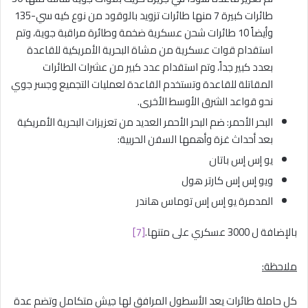
طائرات كبيرة 7 منها طائرات تزويد بالوقود من نوع كيه سي-135
وأيضاً 10 طائرات شحن عسكرية ضخمة وطائرة مراقبة جوية، وتم
استقدام قوات عسكرية من مشاة البحرية الأمريكية للقاعدة
بعدد كبير جداً، وتم استقدام عدد كبير من عشرات الطائرات
المقاتلة للقاعدة وتستخدم القاعدة لعمليات التجميع وجسر جوي
نحو قواعد الشرق الأوسط الأخرى.
البحر الأحمر: ضم البحر الأحمر العديد من تعزيزات البحرية الأمريكية
بعد أحداث غزة وأهمها السفن الحربية:
يو إس إس باتان
ويو إس إس كارتر هول
المدمرة يو إس إس توماس هاندر
بالإضافة ل 3000 عسكري على متنها.
[7]
ملاحظة:
كل حاملة طائرات يعد الأسطول المرافق لها جيش متكامل وتضم عدة