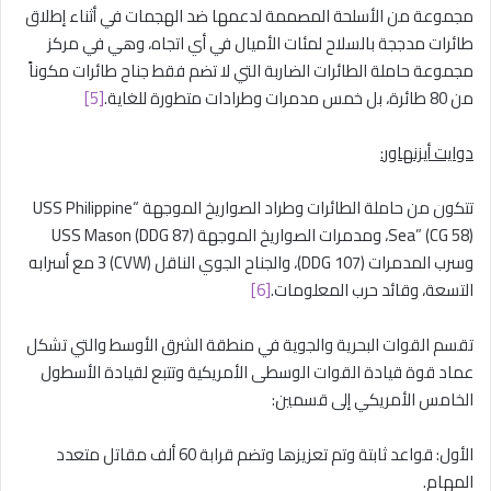
مجموعة من الأسلحة المصممة لدعمها ضد الهجمات في أثناء إطلاق
طائرات مدججة بالسلاح لمئات الأميال في أي اتجاه، وهي في مركز
مجموعة حاملة الطائرات الضاربة التي لا تضم فقط جناح طائرات مكوناً
من 80 طائرة، بل خمس مدمرات وطرادات متطورة للغاية.
[5]
دوايت أيزنهاور
:
تتكون من حاملة الطائرات وطراد الصواريخ الموجهة “USS Philippine
Sea” (CG 58)، ومدمرات الصواريخ الموجهة USS Mason (DDG 87)
وسرب المدمرات (DDG 107)، والجناح الجوي الناقل (CVW) 3 مع أسرابه
التسعة، وقائد حرب المعلومات.
[6]
تقسم القوات البحرية والجوية في منطقة الشرق الأوسط والتي تشكل
عماد قوة قيادة القوات الوسطى الأمريكية وتتبع لقيادة الأسطول
الخامس الأمريكي إلى قسمين:
الأول: قواعد ثابتة وتم تعزيزها وتضم قرابة 60 ألف مقاتل متعدد
المهام.