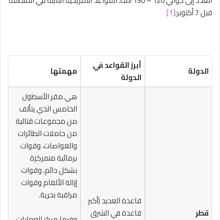
العدد إلى حوالي 120 – 130 ألف، القواعد الأمريكية الثابتة في المنطقة
قبل 7 أكتوبر:
[1]
أبرز القواعد في
الدولة
مهمتها
الدولة
هي مقر الأسطول
الخامس الذي يتألف
من مجموعات قتالية
من حاملات الطائرات
والغواصات، وقوات
برمائية متمركزة
بشكل دائم، وقوات
إزالة الألغام وقوات
مراقبة بحرية.
قاعدة العديد (أكبر
قطر
قاعدة في الشرق
وفيها مركز العمليات