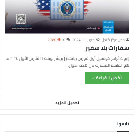
محرر مركز كاندل
أكتوبر 11, 2024
0
2٬280
سفارات بلا سفير
إليوت أبرامز كونسيل أون فورين ريليشنز | بريشر بوينت ١١ تشرين الأول ٢٠٢٤ ما
هو القاسم المشترك بين هذه الدول…
أكمل القراءة »
تحميل المزيد
تابعونا