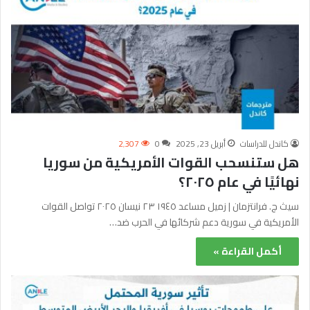
كاندل للدراسات
أبريل 23, 2025
0
2٬307
هل ستنسحب القوات الأمريكية من سوريا
نهائيًا في عام ٢٠٢٥؟
سيث ج. فرانتزمان | زميل مساعد ١٩٤٥ ٢٣ نيسان ٢٠٢٥ تواصل القوات
الأمريكية في سورية دعم شركائها في الحرب ضد…
أكمل القراءة »