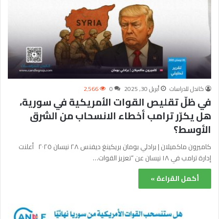
كاندل للدراسات
أبريل 30, 2025
0
2٬566
في ظلّ تقليص القوات الأمريكية في سورية،
هل يكرّر ترامب أخطاء الانسحاب من الشرق
الأوسط؟
كاميرون ماكميلان | برادلي بومان بريكينغ ديفنس ٢٨ نيسان ٢٠٢٥ أعلنت
إدارة ترامب في ١٨ نيسان عن “تعزيز القوات…
أكمل القراءة »