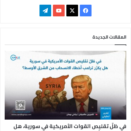
ف
ت
ي
X
Y
ي
س
o
ل
المقالات الجديدة
ب
u
ق
و
T
ر
ك
u
ا
b
م
e
في ظلّ تقليص القوات الأمريكية في سورية، هل