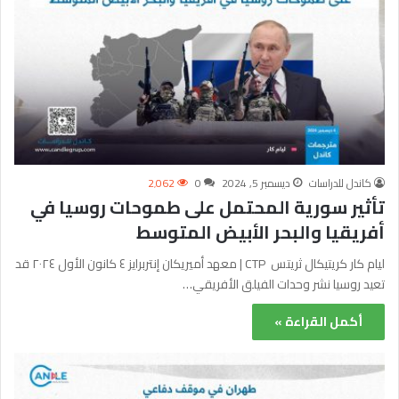
كاندل للدراسات
ديسمبر 5, 2024
0
2٬062
تأثير سورية المحتمل على طموحات روسيا في
أفريقيا والبحر الأبيض المتوسط
ليام كار كريتيكال ثريتس CTP | معهد أميريكان إنتربرايز ٤ كانون الأول ٢٠٢٤ قد
تعيد روسيا نشر وحدات الفيلق الأفريقي…
أكمل القراءة »