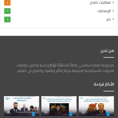
فعاليات كاندل
2
الإصدارات
1
خبر
1
من نحن
مجموعة تفكير استراتيجي بَحْثيّةٌ مُسْتَقِلّةٌ تَهْتَمُّ بِدِراسةِ وتَحْليلِ مؤشرات
التحولات الاستراتيجية المرتبطة بدوائر التأثير والنفوذ والصراع في العالم.
الأكثر قراءة