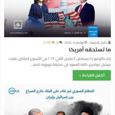
كاندل للدراسات
نوفمبر 5, 2024
0
1٬725
ما تستحقه أمريكا
نيك كاتوغيو ذا ديسباتش ٤ تشرين الثاني ٢٠٢٤ في الأسبوع الماضي، قارنت
ميشيل غولدبرغ، كاتبة العمود في صحيفة نيويورك تايمز،…
أكمل القراءة »