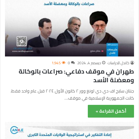
كاندل للدراسات
ديسمبر 4, 2024
0
1٬945
طهران في موقف دفاعي: صراعات بالوكالة
ومعضلة الأسد
جنتان سايح اف دي دي لونغ وور ٢ كانون الأول ٢٠٢٤ قبل عام واحد فقط،
كانت الجمهورية الإسلامية في موقف…
أكمل القراءة »