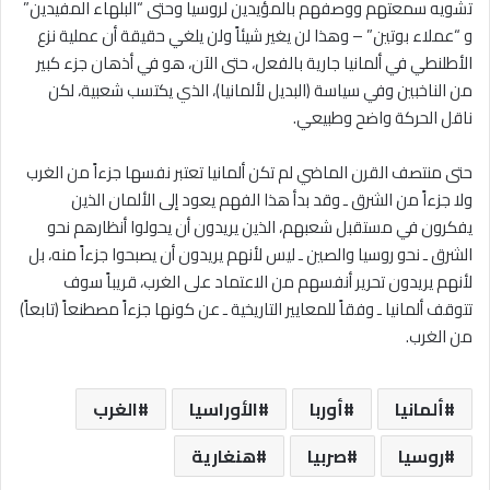
تشويه سمعتهم ووصفهم بالمؤيدين لروسيا وحتى “البلهاء المفيدين”
و “عملاء بوتين” – وهذا لن يغير شيئاً ولن يلغي حقيقة أن عملية نزع
الأطلنطي في ألمانيا جارية بالفعل، حتى الآن، هو في أذهان جزء كبير
من الناخبين وفي سياسة (البديل لألمانيا)، الذي يكتسب شعبية، لكن
ناقل الحركة واضح وطبيعي.
حتى منتصف القرن الماضي لم تكن ألمانيا تعتبر نفسها جزءاً من الغرب
ولا جزءاً من الشرق ـ وقد بدأ هذا الفهم يعود إلى الألمان الذين
يفكرون في مستقبل شعبهم، الذين يريدون أن يحولوا أنظارهم نحو
الشرق ـ نحو روسيا والصين ـ ليس لأنهم يريدون أن يصبحوا جزءاً منه، بل
لأنهم يريدون تحرير أنفسهم من الاعتماد على الغرب، قريباً سوف
تتوقف ألمانيا ـ وفقاً للمعايير التاريخية ـ عن كونها جزءاً مصطنعاً (تابعاً)
من الغرب.
ألمانيا
أوربا
الأوراسيا
الغرب
روسيا
صربيا
هنغارية