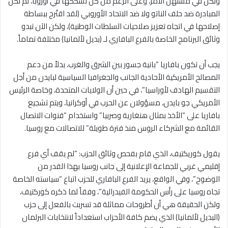
ولكن في مستهل الأمر، وعلى الرغم من كل تشككها في أوروبا، لم تكن
المبادرة ضد حلف الناتو ولا ضد الاتحاد الأوروبي (لقد اقتُرح ببساطة
إصلاحها في اتجاه تعزيز صلاحيات السلطات الوطنية)، ولكن الآن تبدو
وثائق البرنامج الخاصة بالفرع البافاري لـ (بديل لألمانيا) مختلفة تماماً.
يجب أن تكون بافاريا “بانية جسور بين الشرق والغرب، بدلاً من دعم
المصالح الأمريكية الأحادية الجانب والجغرافيا السياسية لبايدن من أجل
التقسيم الهادف لأوراسيا”، في حين أن الولايات المتحدة، وخاصة الرئيس
الأمريكي جو بايدن، مسؤولان عن الحرب في أوكرانيا، ويتم تشجيع
بافاريا على “الأخذ بمثال هنغارية وصربيا” واستخدام “قنوات الاتصال
القائمة مع الشركاء الروس منذ فترة طويلة” للاتصالات مع روسيا.
يقول كوريكتيف، الذي قام بفحص وثائق الحزب: “لم يقف أي فرع
إقليمي غربي للجماعة الإعلانية إلى جانب روسيا بهذا القدر من
الوضوح”، وفي الواقع، يريد الفرع البافاري للحزب اتباع “سياسته الخاصة
تجاه روسيا على رأس الحكومة الفيدرالية”، وفقاً لما ذكره كوركتيف،
ولكن الحقيقة هي أن أطروحات مماثلة قد تسربت بالفعل إلى حزب
(البديل لألمانيا) الذي يضم كافة الأحزاب استعداداً لانتخابات البرلمان