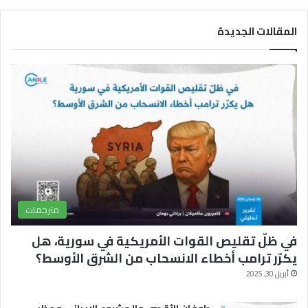
س
o
ل
المقالات الجديدة
ب
u
ق
و
T
ر
ك
u
ا
b
م
e
مترجمات
في ظلّ تقليص القوات الأمريكية في سورية، هل
يكرّر ترامب أخطاء الانسحاب من الشرق الأوسط؟
أبريل 30, 2025