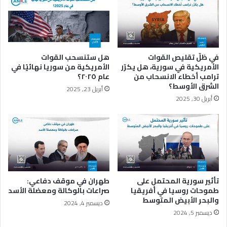
م
ن
ر
ر
ي
"
ك
ع
ي
ل
في ظلّ تقليص القوات
هل ستنسحب القوات
ي
ى
الأمريكية في سورية، هل يكرّر
الأمريكية من سوريا نهائيًا في
ن
ق
ترامب أخطاء الانسحاب من
عام ٢٠٢٥؟
ج
ي
الشرق الأوسط؟
أبريل 23, 2025
ي
د
أبريل 30, 2025
و
ا
ب
ل
ا
ح
ل
ي
ط
ا
ا
ة
غ
ل
ي
ك
تأثير سورية المحتمل على
طهران في موقف دفاعي:
ة
ن
طموحات روسيا في أفريقيا
صراعات بالوكالة ومعضلة الأسد
ا
والبحر الأبيض المتوسط
ه
ديسمبر 4, 2024
ل
غ
ديسمبر 5, 2024
س
يّ