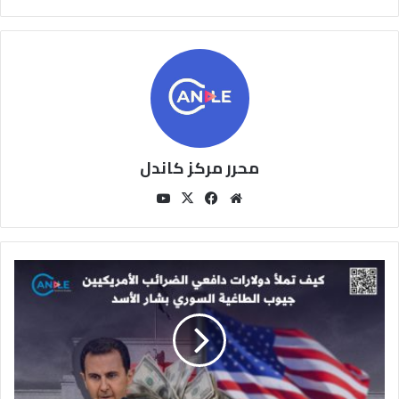
محرر مركز كاندل
مو
في
‫X
‫You
قع
سب
Tu
الوي
وك
be
ب
ك
ي
ف
ت
م
ل
أ