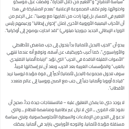
“سياسة الانفراج” و”التغيير من خلال التجارة”، وفضلت عزل موسكو
واحتوائها، ولم تكتف المجموعة الإعلانية “بعدم المشاركة في هذا
التغيير في المسار، بل إنها زادت من تقاربها مع روسيا”، على الرغم من
أن الأحزاب اليمينية الأوروبية الأخرى (مثل “إخوان إيطاليا” وزعيمهم رئيس
الوزراء الإيطالي الجديد جيورجيا ميلوني) “لقد انحازت بوضوح إلى أوكرانيا”.
يبدو أن “الحزب (البديل لألمانيا) بدأ يتحول إلى حزب مناهض للأطلنطي
والأوراسيوي”، كما أعرب كوريكتيف عن أسفه، وتوقع أنه عندما تنتهي
“الأصوات القليلة الناقدة في الحزب” التي تؤيد “ارتباط ألمانيا التقليدي
بالغرب” والمؤسسات الغربية بعد الحرب، وبعد أن تم إسكاتها قريباً،
سوف تتحول مجموعة (البديل لألمانيا) أخيراً إلى قوة مؤيدة لروسيا تريد
“قيادة أوروبا وألمانيا جنباً إلى جنب مع الصين وروسيا إلى عالم متعدد
الأقطاب”.
لا يوجد حتى ما يمكن التعليق عليه – فالاستنتاجات جيدة جداً، صحيح أن
نفوذ تلك القوى ــ التي لا تزال غير نظامية ومناهضة للنظام ــ والتي
تدعو إلى التحرر من الإملاءات والسيطرة الأنجلوسكسونية، وتبني سياسة
مستقلة مؤيدة لألمانيا، والتوجه الأوراسي، يتزايد في ألمانيا. يمكنك