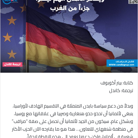
كتابة: بيتر أكوبوف
ترجمة: كاندل
وبدلاً من دعم سياسة بايدن المتمثلة في التقسيم الهادف لأوراسيا،
ينبغي لألمانيا أن تحذو حذو هنغارية وصربيا في علاقاتها مع روسيا،
وبشكل عام، سيكون من الجيد لألمانيا أن تحصل على صفة “مراقب”
في منظمة شنغهاي للتعاون… هذا هو ما يقترحه الآن الحزب الأكثر
شعبية في ألمانيا، ولكن دعونا نعود إلى هذه النقطة لاحقاً.