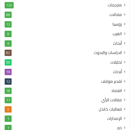
مترجمات
132
مقالات
88
روسيا
12
الغرب
8
أبحاث
6
الدراسات والبحوث
82
تحليلات
50
أبحاث
19
تقدير موقف
12
اقتصاد
18
مقالات الرأي
11
فعاليات كاندل
2
الإصدارات
1
خبر
1