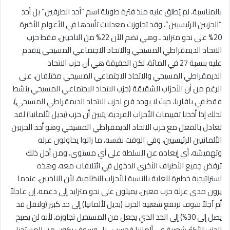
بالمناسبة، لم يُطلق عليه منذ فترة طويلة اسم “أحد الطرفين” بل أحد
“الحزبين الرئيسيين”، وقد تجاوزت معدلات تأييدها في الأعوام الأخيرة
20% على نحو متزايد ـ وهي تضم الآن 22% من الناخبين، فقط حزب
الاتحاد الديمقراطي المسيحي والاتحاد الاجتماعي المسيحي يتقدم
عليه بنسبة 27 في المائة، لكن الحقيقة هي أن حزب الاتحاد
الديمقراطي المسيحي والاتحاد الاجتماعي المسيحي مختلفان، على
الرغم من أن الأحزاب الشقيقة (حزب الاتحاد الاجتماعي المسيحي ينشط
فقط في بافاريا، حيث لا يوجد فرع لحزب الاتحاد الديمقراطي المسيحي)،
لذلك إذا أخذنا تقييمات الأحزاب الفردية، يتبين أن حزب (بديل لألمانيا) لقد
تعادل بالفعل مع حزب الاتحاد الديمقراطي المسيحي وهو أحد الحزبين
الألمانيين الرئيسيين، وفي الوقت نفسه، ما زالوا يحاولون عزله
وتهميشه، أي إبعاده عن السلطة على أي مستوى، ومن أجل ذلك
ترفض جميع الأطراف الأخرى الدخول في ائتلافات معه، وهذه
استراتيجية خطيرة للغاية بالنسبة للأحزاب النظامية، لأن الناخبين، عندما
يرون مدى عزلة حزب معين، يميلون على نحو متزايد إلى دعمه، إن عاجلاً
أم آجلاً سوف ترتفع شعبية الحزب (بديل لألمانيا) إلى حد كبير (ولنقل قد
يصل إلى 30%) إلى الحد الذي يجعل من المستحيل تجاوزه، لأنه لن يصبح
الحزب الأكثر شعبية في ألمانيا فحسب ـ بل وسوف يكون من المستحيل