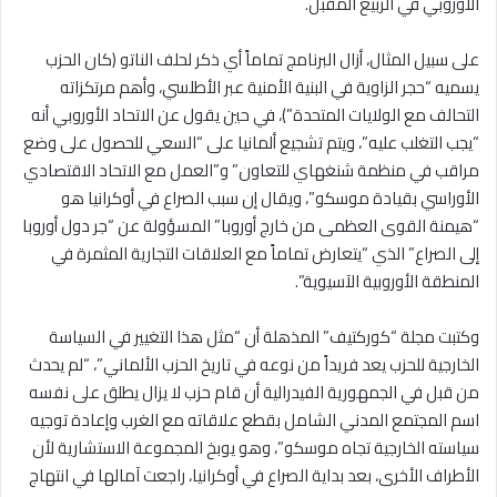
الأوروبي في الربيع المقبل.
على سبيل المثال، أزال البرنامج تماماً أي ذكر لحلف الناتو (كان الحزب
يسميه “حجر الزاوية في البنية الأمنية عبر الأطلسي، وأهم مرتكزاته
التحالف مع الولايات المتحدة”)، في حين يقول عن الاتحاد الأوروبي أنه
“يجب التغلب عليه”، ويتم تشجيع ألمانيا على “السعي للحصول على وضع
مراقب في منظمة شنغهاي للتعاون” و”العمل مع الاتحاد الاقتصادي
الأوراسي بقيادة موسكو”، ويقال إن سبب الصراع في أوكرانيا هو
“هيمنة القوى العظمى من خارج أوروبا” المسؤولة عن “جر دول أوروبا
إلى الصراع” الذي “يتعارض تماماً مع العلاقات التجارية المثمرة في
المنطقة الأوروبية الآسيوية”.
وكتبت مجلة “كوركتيف” المذهلة أن “مثل هذا التغيير في السياسة
الخارجية للحزب يعد فريداً من نوعه في تاريخ الحزب الألماني”، “لم يحدث
من قبل في الجمهورية الفيدرالية أن قام حزب لا يزال يطلق على نفسه
اسم المجتمع المدني الشامل بقطع علاقاته مع الغرب وإعادة توجيه
سياسته الخارجية تجاه موسكو”، وهو يوبخ المجموعة الاستشارية لأن
الأطراف الأخرى، بعد بداية الصراع في أوكرانيا، راجعت آمالها في انتهاج