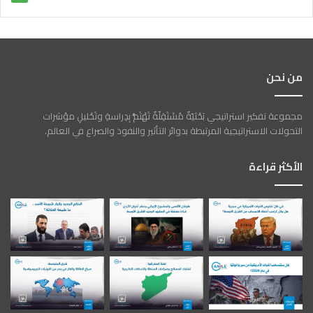
من نحن
مجموعة تفكير استراتيجي بَحْثيّةٌ مُسْتَقِلّةٌ تَهْتَمُّ بِدِراسةِ وتَحْليلِ مؤشرات
التحولات الاستراتيجية المرتبطة بدوائر التأثير والنفوذ والصراع في العالم.
الأكثر قراءة