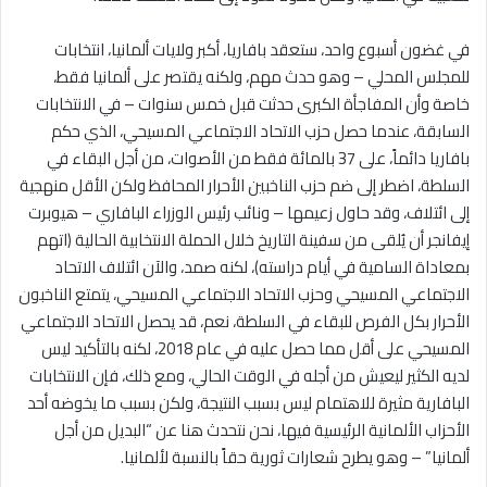
في غضون أسبوع واحد، ستعقد بافاريا، أكبر ولايات ألمانيا، انتخابات
للمجلس المحلي – وهو حدث مهم، ولكنه يقتصر على ألمانيا فقط،
خاصة وأن المفاجأة الكبرى حدثت قبل خمس سنوات – في الانتخابات
السابقة، عندما حصل حزب الاتحاد الاجتماعي المسيحي، الذي حكم
بافاريا دائماً، على 37 بالمائة فقط من الأصوات، من أجل البقاء في
السلطة، اضطر إلى ضم حزب الناخبين الأحرار المحافظ ولكن الأقل منهجية
إلى ائتلاف، وقد حاول زعيمها – ونائب رئيس الوزراء البافاري – هيوبرت
إيفانجر أن يُلقى من سفينة التاريخ خلال الحملة الانتخابية الحالية (اتهم
بمعاداة السامية في أيام دراسته)، لكنه صمد، والآن ائتلاف الاتحاد
الاجتماعي المسيحي وحزب الاتحاد الاجتماعي المسيحي، يتمتع الناخبون
الأحرار بكل الفرص للبقاء في السلطة، نعم، قد يحصل الاتحاد الاجتماعي
المسيحي على أقل مما حصل عليه في عام 2018، لكنه بالتأكيد ليس
لديه الكثير ليعيش من أجله في الوقت الحالي، ومع ذلك، فإن الانتخابات
البافارية مثيرة للاهتمام ليس بسبب النتيجة، ولكن بسبب ما يخوضه أحد
الأحزاب الألمانية الرئيسية فيها، نحن نتحدث هنا عن “البديل من أجل
ألمانيا” – وهو يطرح شعارات ثورية حقاً بالنسبة لألمانيا.