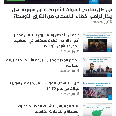
في ظلّ تقليص القوات الأمريكية في سورية، هل
يكرّر ترامب أخطاء الانسحاب من الشرق الأوسط؟
أبريل 30, 2025
طوفان الأقصى والمشروع الإيراني وحظر
أخوان الأردن: قراءة معمّقة في المشهد
الجديد للشرق الأوسط
أبريل 29, 2025
الحكم الجديد وكبار شبيحة الأسد.. ما طبيعة
العلاقة؟
أبريل 24, 2025
هل ستنسحب القوات الأمريكية من سوريا
نهائيًا في عام ٢٠٢٥؟
أبريل 23, 2025
لعنة الجغرافيا: تشابك المصالح وصراعات
السلطة والتدخلات الخارجية