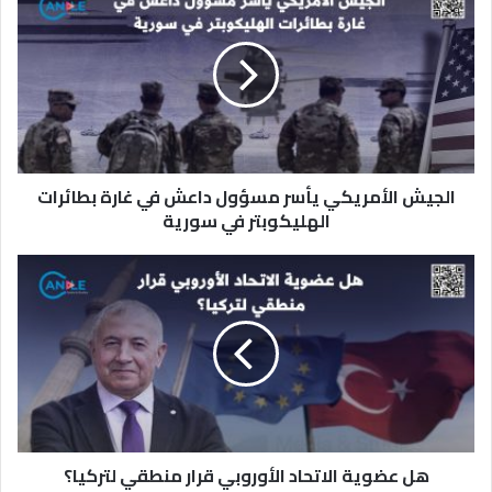
ل
ج
ي
ش
ا
ل
أ
م
الجيش الأمريكي يأسر مسؤول داعش في غارة بطائرات
ر
ي
الهليكوبتر في سورية
ك
ي
ه
ي
ل
أ
ع
س
ض
ر
و
م
ي
س
ة
ؤ
ا
و
ل
ل
هل عضوية الاتحاد الأوروبي قرار منطقي لتركيا؟
ا