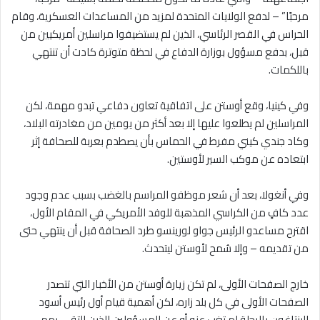
مرحبًا” – لدفع الولايات المتحدة لمزيد من المساعدات العسكرية، وقام
الحراس في القصر الرئاسي، الذين لم يستضيفوا مراسلين أمريكيين من
قبل، بدفع مسؤول بوزارة الدفاع في لحظة متوترة كادت أن تنتهي
باللكمات.
وفي كينيا، وقع أوستن على اتفاقية تعاون دفاعي تبدو مهمة، لكن
المراسلين لم يطلعوا عليها إلا بعد أكثر من يومين من مغادرته البلاد،
وكاد جندي كيني مفرط في الحماس بأن يصطدم بعربة للصحافة إثر
ابتعاده عن موكب السير لأوستين.
وفي أنغولا، بعد أن شعر موظفو المراسم بالغضب بسبب عدم وجود
عدد كافٍ من الكراسي المذهبة للوفد الأمريكي في المقام الأول،
اقترح مساعدو الرئيس جواو لورينسو طرد الصحافة قبل أن ينتهي حتى
من تقديمه – وإلا سُمح لأوستن ليتحدث.
خارج الصفحات الأولى، لم تكن زيارة أوستن من الأخبار التي تتصدر
الصفحات الأولى في كل بلد زاره، لكن أهمية قيام أول رئيس أسود
للبنتاغون بالرحلة لم تغب عنه أو عن المسؤولين الذين التقى بهم.