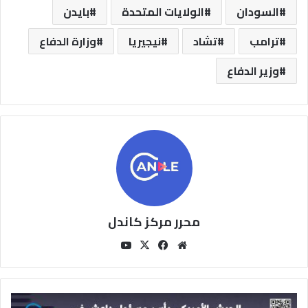
السودان
الولايات المتحدة
بايدن
ترامب
تشاد
نيجيريا
وزارة الدفاع
وزير الدفاع
محرر مركز كاندل
مو
في
‫X
‫You
قع
سب
Tu
الوي
وك
be
ب
ا