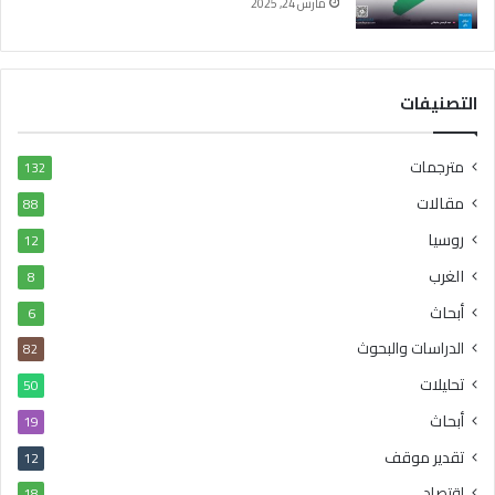
مارس 24, 2025
التصنيفات
مترجمات
132
مقالات
88
روسيا
12
الغرب
8
أبحاث
6
الدراسات والبحوث
82
تحليلات
50
أبحاث
19
تقدير موقف
12
اقتصاد
18