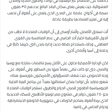
خاطفة على الأقسام غير الرسمية في لواندا، والطرق القذرة والمدن
العشوائية، حيث يعيش بعض سكان البلاد البالغ عددهم ٣٥ مليون
نسمة في أكواخ، علامة على المدى الذي يتعين على أنغولا أن تذهب
إليه في تعزيز اقتصادها بطريقة عادلة.
أنت تستحق الأفضل، وأشار أوستن إلى أن الولايات المتحدة لا تطلب من
الدول الأفريقية اختيار أحد الجانبين في عصر المنافسة بين القوى
العظمى، وذلك باستخدام نقطة حديث إدارة بايدن التي كررها كثيرًا في
رحلاته إلى آسيا وأماكن أخرى.
لكن الإدارة الأميركية تحاول على الأقل رسم تناقضات صارخة مع روسيا
والصين، حتى لو كانت تبقي بعضاً منها بين السطور، وفي أنغولا، على
وجه الخصوص، حيث شغف المسؤولون الأمريكيون بلورينسو، هناك
شعور متزايد بأن لواندا يمكن استمالتها بعيداً عن برنامج البنية التحتية
الجيوسياسية الطموح للصين، الحزام والطريق، تستثمر الولايات المتحدة
نحو ٢٥٠ مليون دولار في مشروع ممر لوبيتو الأطلسي للسكك الحديدية
الذي يربط أنغولا بمناجم الكوبالت في جمهورية الكونغو الديمقراطية
وحزام النحاس في زامبيا.