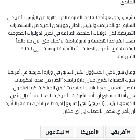
الماضي.
تشيسيكيدي هو أحد القادة الأفارقة الذين طلبوا من الرئيس الأمريكي
السابق دونالد ترامب والرئيس الحالي جو بايدن المزيد من الاستثمارات
الأمريكية، لكن الولايات المتحدة، العالقة في تحرير الدولارات الحكومية
بسبب القواعد التنظيمية والبيروقراطية، لا تملك حتى الآن حلاً دائماً
لوقف تدفق الأموال الصينية – أو الأسلحة الروسية – إلى القارة
الأفريقية.
وقال تيبور ناجي، المسؤول الكبير السابق في وزارة الخارجية في أفريقيا
جنوب الصحراء الكبرى خلال إدارة ترامب: “الكثير من هذه الحكومات
تفضل التعامل مع الولايات المتحدة”، “لكن المشكلة، كما تعلمون،
هي أننا لا نستطيع أن نأمر الشركات الأمريكية بالذهاب فجأة إلى شرق
الكونغو، الرئيس [الصيني] شي [جينبينغ] لديه ذلك بالتأكيد، يمكنه بالتأكيد
أن يأمر أي شخص بالذهاب إلى أي مكان.
أفريقيا
أمريكا
البنتاغون