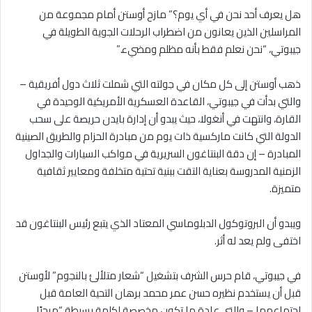
هل يعرف أحد نحن في أي يوم؟” مازح أوستن أمام مجموعة من
المراسلين الذين يعانون من اضطراب الرحلات الجوية الطويلة في
جيبوتي، “نحن نعلم فقط بأنه مظلم ومضيء.”
ذهب أوستن إلى كل مكان في جولته التي شملت ثلاث دول أفريقية –
والتي بدأت في جيبوتي، القاعدة العسكرية الأمريكية الوحيدة في
القارة، وانتهت في أنغولا، حيث يبدو أن إدارة بايدن حريصة على سحب
الدولة التي كانت ماركسية ذات يوم من مبادرة الحزام والطريق الصينية
المبادرة – إن دقة البنتاغون السريرية في مواكب السيارات والجداول
الزمنية المدروسة بعناية التقت ببنية تحتية متخلفة ومعايير ثقافية
متميزة.
ويبدو أن البروتوكول الدبلوماسي المعتاد الذي يتبع رئيس البنتاغون قد
اختفى ولم يعد له أثر.
في جيبوتي، قام حرس الشرف بتشغيل “شعار متلألئ بالنجوم” لأوستن
قبل أن يستخدم نظيره حسن عمر محمد برهان التحية العامة قبل
اجتماعهما – والتي عادة ما تكون مخصصة لكلمة بسيطة “مرحبًا،