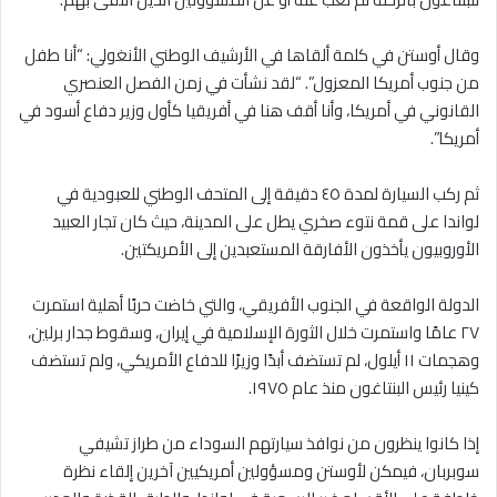
وقال أوستن في كلمة ألقاها في الأرشيف الوطني الأنغولي: “أنا طفل
من جنوب أمريكا المعزول”. “لقد نشأت في زمن الفصل العنصري
القانوني في أمريكا، وأنا أقف هنا في أفريقيا كأول وزير دفاع أسود في
أمريكا”.
ثم ركب السيارة لمدة ٤٥ دقيقة إلى المتحف الوطني للعبودية في
لواندا على قمة نتوء صخري يطل على المدينة، حيث كان تجار العبيد
الأوروبيون يأخذون الأفارقة المستعبدين إلى الأمريكتين.
الدولة الواقعة في الجنوب الأفريقي، والتي خاضت حربًا أهلية استمرت
٢٧ عامًا واستمرت خلال الثورة الإسلامية في إيران، وسقوط جدار برلين،
وهجمات ١١ أيلول، لم تستضف أبدًا وزيرًا للدفاع الأمريكي، ولم تستضف
كينيا رئيس البنتاغون منذ عام ١٩٧٥.
إذا كانوا ينظرون من نوافذ سيارتهم السوداء من طراز تشيفي
سوبربان، فيمكن لأوستن ومسؤولين أمريكيين آخرين إلقاء نظرة