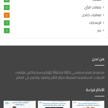
مقالات الرأي
11
فعاليات كاندل
2
الإصدارات
1
خبر
1
من نحن
مجموعة تفكير استراتيجي بَحْثيّةٌ مُسْتَقِلّةٌ تَهْتَمُّ بِدِراسةِ وتَحْليلِ مؤشرات
التحولات الاستراتيجية المرتبطة بدوائر التأثير والنفوذ والصراع في العالم.
الأكثر قراءة