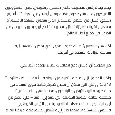
ومع وفاة رئيس مجموعة فاغنر، يفغيني بريغوجين، حرص المسؤولون
الأمريكيون على شن هجوم مضاد، وقال أوستن في أنغولا: “إن أفريقيا
تستحق أفضل من الحكام المستبدين الذين يبيعون الأسلحة الرخيصة، أو
يدفعون لقوات المرتزقة مثل مجموعة فاغنر، أو يحرمون الجوعى من
الحبوب في جميع أنحاء العالم”.
لكن هل ستتحسن؟ هناك حدود للمدى الذي يمكن أن تذهب إليه
سياسة الولايات المتحدة في أفريقيا.
من المؤكد أن أوستن وقع اتفاقيات لتعزيز الوجود الأمريكي.
ولكن للوصول إلى المرحلة الأخيرة من الرحلة في أنغولا، سلكت طائرة E-
4B نايت ووتش، التي يمكن أن تعمل كمركز قيادة فوق السحاب في
حالة هزيمة البيت الأبيض أو البنتاغون، مدته خمس ساعات تقريبًا،
متخطية الحافة الجنوبية للكونغو التي تمتد إلى زامبيا – على الرغم من
أن إدارة بايدن أغدقت معاملة النجومية على الرئيس الكونغولي
فيليكس تشيسكيدي عندما جاء إلى واشنطن لحضور قمة أفريقيا العام