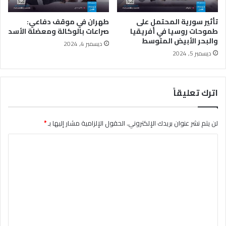
ك
ت
و
ر
تأثير سورية المحتمل على
طهران في موقف دفاعي:
ب
ك
طموحات روسيا في أفريقيا
صراعات بالوكالة ومعضلة الأسد
ت
والبحر الأبيض المتوسط
ي
ديسمبر 4, 2024
ر
ا
ديسمبر 5, 2024
ف
؟
ي
س
اترك تعليقاً
و
ر
ي
لن يتم نشر عنوان بريدك الإلكتروني.
الحقول الإلزامية مشار إليها بـ
*
ة
ا
ل
ت
ع
ل
ي