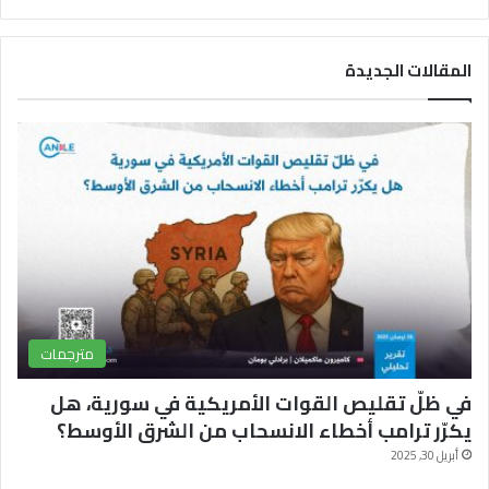
ي
X
Y
ي
س
o
ل
المقالات الجديدة
ب
u
ق
و
T
ر
ك
u
ا
b
م
e
مترجمات
في ظلّ تقليص القوات الأمريكية في سورية، هل
يكرّر ترامب أخطاء الانسحاب من الشرق الأوسط؟
أبريل 30, 2025