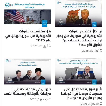
ل
ل
و
ل
ط
ق
ن
ا
ي
ء
ة
ب
في ظلّ تقليص القوات
هل ستنسحب القوات
ي
الأمريكية في سورية، هل يكرّر
الأمريكية من سوريا نهائيًا في
ن
ترامب أخطاء الانسحاب من
عام ٢٠٢٥؟
ب
الشرق الأوسط؟
أبريل 23, 2025
و
أبريل 30, 2025
ت
ي
ن
و
أ
ر
د
و
تأثير سورية المحتمل على
طهران في موقف دفاعي:
غ
طموحات روسيا في أفريقيا
صراعات بالوكالة ومعضلة الأسد
والبحر الأبيض المتوسط
ا
ديسمبر 4, 2024
ن
ديسمبر 5, 2024