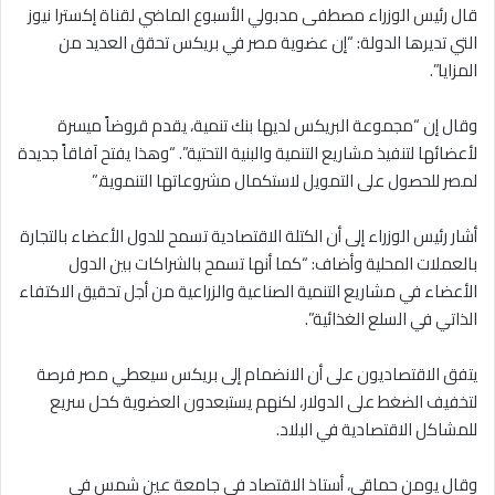
قال رئيس الوزراء مصطفى مدبولي الأسبوع الماضي لقناة إكسترا نيوز
التي تديرها الدولة: “إن عضوية مصر في بريكس تحقق العديد من
المزايا”.
وقال إن “مجموعة البريكس لديها بنك تنمية، يقدم قروضاً ميسرة
لأعضائها لتنفيذ مشاريع التنمية والبنية التحتية”. “وهذا يفتح آفاقاً جديدة
لمصر للحصول على التمويل لاستكمال مشروعاتها التنموية.”
أشار رئيس الوزراء إلى أن الكتلة الاقتصادية تسمح للدول الأعضاء بالتجارة
بالعملات المحلية وأضاف: “كما أنها تسمح بالشراكات بين الدول
الأعضاء في مشاريع التنمية الصناعية والزراعية من أجل تحقيق الاكتفاء
الذاتي في السلع الغذائية”.
يتفق الاقتصاديون على أن الانضمام إلى بريكس سيعطي مصر فرصة
لتخفيف الضغط على الدولار، لكنهم يستبعدون العضوية كحل سريع
للمشاكل الاقتصادية في البلاد.
وقال يومن حماقي، أستاذ الاقتصاد في جامعة عين شمس في