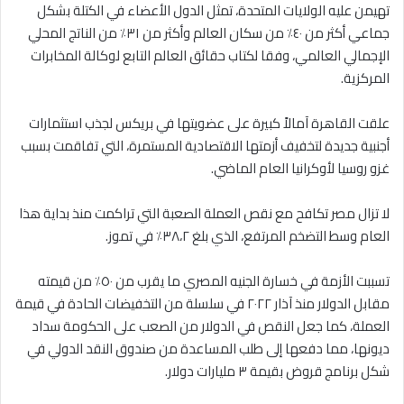
تهيمن عليه الولايات المتحدة، تمثل الدول الأعضاء في الكتلة بشكل
جماعي أكثر من ٤٠٪ من سكان العالم وأكثر من ٣١٪ من الناتج المحلي
الإجمالي العالمي، وفقا لكتاب حقائق العالم التابع لوكالة المخابرات
المركزية.
علقت القاهرة آمالاً كبيرة على عضويتها في بريكس لجذب استثمارات
أجنبية جديدة لتخفيف أزمتها الاقتصادية المستمرة، التي تفاقمت بسبب
غزو روسيا لأوكرانيا العام الماضي.
لا تزال مصر تكافح مع نقص العملة الصعبة التي تراكمت منذ بداية هذا
العام وسط التضخم المرتفع، الذي بلغ ٣٨،٢٪ في تموز.
تسببت الأزمة في خسارة الجنيه المصري ما يقرب من ٥٠٪ من قيمته
مقابل الدولار منذ آذار ٢٠٢٢ في سلسلة من التخفيضات الحادة في قيمة
العملة، كما جعل النقص في الدولار من الصعب على الحكومة سداد
ديونها، مما دفعها إلى طلب المساعدة من صندوق النقد الدولي في
شكل برنامج قروض بقيمة ٣ مليارات دولار.