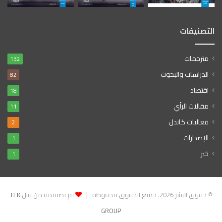
التصنيفات
مترجمات
132
الدراسات والبحوث
82
اقتصاد
18
مقالات الرأي
11
فعاليات كاندل
2
الإصدارات
1
خبر
1
© حقوق النشر 2026، جميع الحقوق محفوظة |
تم تصميمه من قِبل
TEK
GROUP