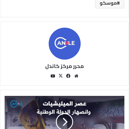
موسكو
محرر مركز كاندل
مو
في
‫X
‫You
قع
سب
Tu
الوي
وك
be
ب
ع
ص
ر
ا
ل