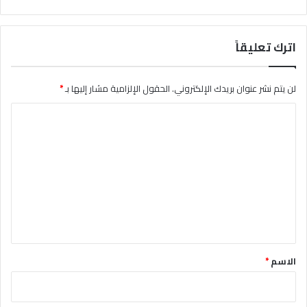
ف
ي
ر
اترك تعليقاً
و
س
ي
لن يتم نشر عنوان بريدك الإلكتروني.
الحقول الإلزامية مشار إليها بـ
*
ا
ا
ل
ت
ع
ل
ي
ق
*
الاسم
*