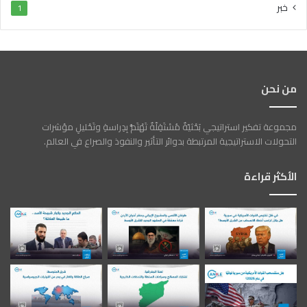
خبر
1
من نحن
مجموعة تفكير استراتيجي بَحْثيّةٌ مُسْتَقِلّةٌ تَهْتَمُّ بِدِراسةِ وتَحْليلِ مؤشرات
التحولات الاستراتيجية المرتبطة بدوائر التأثير والنفوذ والصراع في العالم.
الأكثر قراءة