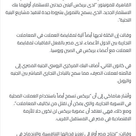
القاهرة، للمونيتور: “لدى بريكس آليتين جيدتين للاستثمار، أولهما بنك
الاستثمار الجديد، الذي يسمح بالتمويل بشروط جيدة لتنفيذ مشاريع البنية
التحتية”.
وقالت إن الكتلة لديها أيضاً آلية لمقايضة العملات في المعاملات
التجارية بين الدول الأعضاء، لدى مصر بالفعل اتفاقيات لمقايضة
العملات مع أعضاء بريكس في الصين وروسيا.
في كانون الثاني، أضاف البنك المركزي الروسي الجنيه المصري إلى
قائمته لعملات الصرف، مما سمح بالتبادل التجاري المباشر بين الجنيه
والروبل.
وأشار هاماكي إلى أن “بريكس تسمح أيضاً باستخدام العملات المحلية
في التسوية التجارية، والتي يمكن أن تقلل من تكاليف المعاملات”،
ومع ذلك، فهي تعتقد أن عضوية بريكس لن تكون حلا للأزمة
الاقتصادية في مصر في المستقبل القريب.
وقالت: “تحتاج مصر أولا إلى تعزيز قدراتها التنافسية، والاندماج في