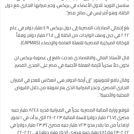
سلاسل التوريد للدول الأعضاء في بريكس، وجبر ميزانها التجاري مع دول
الكتلة، وهو أمر ليس في صالح مصر”.
بلغ إجمالي الصادرات المصرية إلى دول بريكس ٤،٩ مليار دولار في عام
٢٠٢٢ في حين وصلت الواردات من الكتلة إلى ٢٦،٤ مليار دولار، وفقاً
للوكالة المركزية المصرية للتعبئة العامة والإحصاء (CAPMAS).
قال الأستاذ المالي والاقتصادي مدحت نافع إن عضوية بريكس لن
تكون حلاً سحرياً لأزمة العملة الأجنبية في مصر على المدى القصير.
وقال نافع للمونيتور: “إن أزمة الدولار هي انعكاس للعجز في الميزان
التجاري المصري وعجز الميزانية الذي يتم تمويله من خلال القروض
المحلية والأجنبية”.
تتوقع وزارة المالية المصرية عجزاً في الميزانية قدره ٨٢٤،٤ مليار جنيه
مصري (٢٦،٧ مليار دولار) للسنة المالية ٢٠٢٣-٢٤ التي بدأت في ١ تموز،
ارتفاعاً من ما يقدر بنحو ٧٢٣ مليار جنيه مصري (٢٣،٣ مليار دولار) في
٢٠٢٢-٢٣ و٤٨٦،٥ مليار جنيه مصري (١٥،٧ مليار دولار) في ٢٠٢١-٢٢.