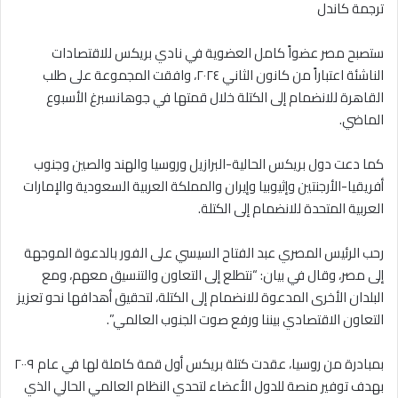
ترجمة كاندل
ستصبح مصر عضواً كامل العضوية في نادي بريكس للاقتصادات
الناشئة اعتباراً من كانون الثاني ٢٠٢٤، وافقت المجموعة على طلب
القاهرة للانضمام إلى الكتلة خلال قمتها في جوهانسبرغ الأسبوع
الماضي.
كما دعت دول بريكس الحالية-البرازيل وروسيا والهند والصين وجنوب
أفريقيا-الأرجنتين وإثيوبيا وإيران والمملكة العربية السعودية والإمارات
العربية المتحدة للانضمام إلى الكتلة.
رحب الرئيس المصري عبد الفتاح السيسي على الفور بالدعوة الموجهة
إلى مصر، وقال في بيان: “نتطلع إلى التعاون والتنسيق معهم، ومع
البلدان الأخرى المدعوة للانضمام إلى الكتلة، لتحقيق أهدافها نحو تعزيز
التعاون الاقتصادي بيننا ورفع صوت الجنوب العالمي”.
بمبادرة من روسيا، عقدت كتلة بريكس أول قمة كاملة لها في عام ٢٠٠٩
بهدف توفير منصة للدول الأعضاء لتحدي النظام العالمي الحالي الذي