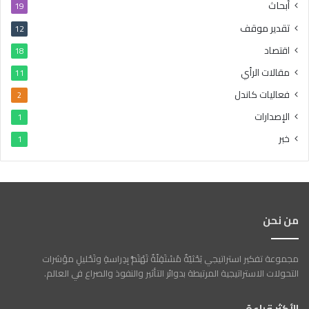
أبحاث
19
تقدير موقف
12
اقتصاد
18
مقالات الرأي
11
فعاليات كاندل
2
الإصدارات
1
خبر
1
من نحن
مجموعة تفكير استراتيجي بَحْثيّةٌ مُسْتَقِلّةٌ تَهْتَمُّ بِدِراسةِ وتَحْليلِ مؤشرات
التحولات الاستراتيجية المرتبطة بدوائر التأثير والنفوذ والصراع في العالم.
الأكثر قراءة