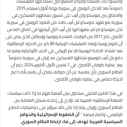
ومستودعات الأسلحة ومراكز التصنيع التي تستخدمها الميليشيات
خصوصاً بعد التدخل الروسي في سورية نهاية أيلول/سبتمبر 2015
والاتفاق بين موسكو وتل أبيب على تنسيق نشاطهم العسكري في
سورية مع تعهد موسكو لتل أبيب بالحد من النفوذ الروسي في سورية
لكن موسكو لم تفِ بتعهداتها لتل أبيب التي أبرمتها في اتفاق القدس
الأمني عام 2017 بين الولايات المتحدة وروسيا وإسرائيل الذي ينص على
أن تقوم روسيا بإبعاد الميليشيات الإيرانية 80 كم عن الحدود الإسرائيلية،
بعد اشتداد الحاجة الروسية للدعم الإيراني في الحرب الأوكرانية وهو ما
دفع بتل أبيب لتوسيع نشاطها العسكري ضد إيران في سورية خصوصاً
بعد عملية طوفان الأقصى في 7 تشرين الأول /أكتوبر 2024، رغم أن
النظام السوري نأى بنفسه عن أي موقف يمكن أن يفسر بأنه داعم
لحركة حماس في عملية طوفان الأقصى .
في هذا التقرير التحليلي سنحاول بيان أهمية فهم ما إذا كانت سياسات
الضغط الإسرائيلية-العربية قد تؤدي إلى إعادة تشكيل العلاقة بين
النظام السوري وإيران، وما إذا كان ذلك سيؤثر على ديناميكيات الصراع
الإقليمي، واختبار فرضية ”
أن الضغوط الإسرائيلية والحوافز
السياسية العربية تهدف إلى فك ارتباط النظام السوري