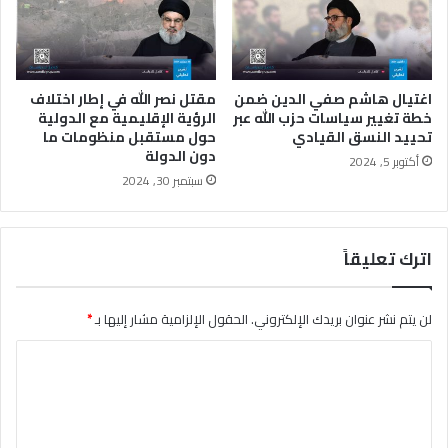
ن
ي
ي
ط
ا
ر
ه
ة
و
ف
اغتيال هاشم صفي الدين ضمن
مقتل نصر الله في إطار اختلاف
و
ي
خطة تغيير سياسات حزب الله عبر
الرؤية الإقليمية مع الدولية
و
تحييد النسق القيادي
حول مستقبل منظومات ما
ب
دون الدولة
ز
ي
أكتوبر 5, 2024
ي
ئ
سبتمبر 30, 2024
ر
ة
ا
إ
ل
ق
اترك تعليقاً
د
ل
ف
ي
ا
م
لن يتم نشر عنوان بريدك الإلكتروني.
الحقول الإلزامية مشار إليها بـ
*
ع
ي
ا
ة
ا
ل
و
ل
س
م
ا
ح
ت
ب
ل
ع