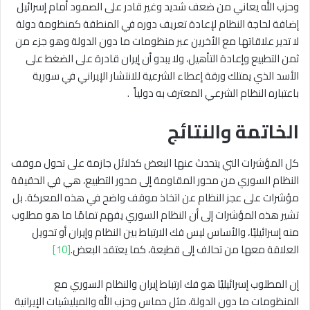
وحزب الله يعاني من ضعف شديد وغير قادر على الصمود أمام إسرائيل
إضافة لحاجة النظام لإعادة تعريف دوره في المنطقة كمنظومة دولة
لا تدير علاقاتها مع الأخرين عبر منظومات ما دون الدولة وهو جزء من
ثمن التطبيع وإعادة التأهيل، ولا يبدو أن إيران قادرة على الضغط على
الأسد الذي يمتلك ورقة إعطاء الشرعية للانتشار الإيراني في سورية
باعتباره النظام الشرعي المعترف به دولياً .
الخاتمة والنتائج
كل المؤشرات التي يتحدث عنها البعض كدلائل جازمة على تحول موقف
النظام السوري من محور المقاومة إلى محور التطبيع، هي في الحقيقة
مؤشرات على عجز النظام عن اتخاذ موقف واضح في هذه المعركة. بل
تشير هذه المؤشرات إلى أن النظام السوري يفهم تمامًا ما هو مطلوب
منه إسرائيليًا، والأساس ليس فك الارتباط بين النظام وإيران أو تحويل
العلاقة معها من تحالف إلى قطيعة، كما يعتقد البعض.
[10]
إن المطلوب إسرائيليًا هو فك ارتباط إيران والنظام السوري مع
المنظومات ما دون الدولة، مثل حماس وحزب الله والميليشيات الإيرانية