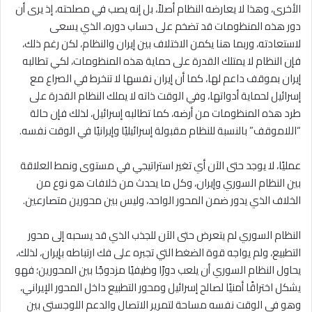
الأخرى، وهذا لا يعارضه النظام أصلاً، بل إنه يصب في مصلحته، إذ يرى أن
دور هذه المنظومات قد تضخم على حساب دوره، الذي يسعى
لاستعادته، وربما هنا يكمن الاختلاف بين إيران والنظام، لكن رغم ذلك،
فإن النظام لا يمتلك القدرة على حماية هذه المنظومات، لكي تطالبه
إيران بموقف داعم لها، كما أن إيران نفسها لا تنخرط في الصراع مع
إسرائيل لحماية أدواتها، وفي الوقت ذاته لا يملك النظام القدرة على
طرد هذه المنظومات من أرضه، كما تطالبه إسرائيل، لذلك فإن حالة
“اللاموقف” بالنسبة للنظام مقبولة إسرائيليًا وإيرانيًا في الوقت نفسه.
عمليًا، لا يوجد حتى الآن أي تغير استراتيجي في مستوى ونمط العلاقة
بين النظام السوري وإيران، وكل ما يحدث من خلافات هو نوع من
الخلاف الذي يدور ضمن المحور الواحد، وليس بين محورين متصارعين.
النظام السوري لم يتعرض حتى الآن للجذب الذي قد يسحبه إلى محور
التطبيع، ولم يواجه قوة الضغط التي تجبره على فك ارتباطه بإيران، لذلك،
يحاول النظام السوري أن يلعب دورًا وظيفيًا مزدوجًا بين المحورين؛ فهو
يشكل اختراقًا أمنيًا لصالح إسرائيل ومحور التطبيع داخل المحور الإيراني،
وهو في الوقت نفسه مساحة لتمرير الاتصال والدعم اللوجستي بين