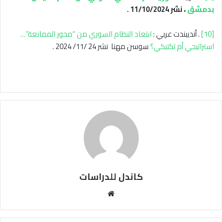
بدمشق
، نشر 11/10/2024 .
[10]
. أنديبندت عربي :
ابتعاد النظام السوري من “محور الممانعة”…
استراتيجي أم تكتيكي؟
سوسن مهنا نشر 24 /11/ 2024 .
كاندل للدراسات
مو
قع
الوي