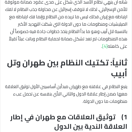
شأنه أن ينهي نظام الأسد الذي شكل على مدى عقود ضمانة موثوقة
للأمن الإسرائيلي، لذلك لا تتوقف إسرائيل عن محاولة جذب النظام لا لفك
ارتباطه مع إيران فذلك ليس ما تريده من النظام وإنما فك ارتباطه مع
الميليشيات ومنظومات ما دون الدولة التي شكلت التهديد الأكبر
بالنسبة لتل أبيب وهو ما بدأ النظام يتخذ خطوات جادة فيه خصوصاً أن
هذه المنظومات لم تعد تشكل ضمانة لحماية النظام وباتت عبئاً ثقيلاً
على كاهله
[4]
.
ثانياً: تكتيك النظام بين طهران وتل
أبيب
يتبع النظام في علاقته مع طهران مبدأين أساسيين الأول توثيق العلاقة
معها ضمن إطار علاقة الدول والثاني النأي بنفسه عن تحمل عبء
منظومات ما دون الدولة.
1) توثيق العلاقات مع طهران في إطار
العلاقة الندية بين الدول