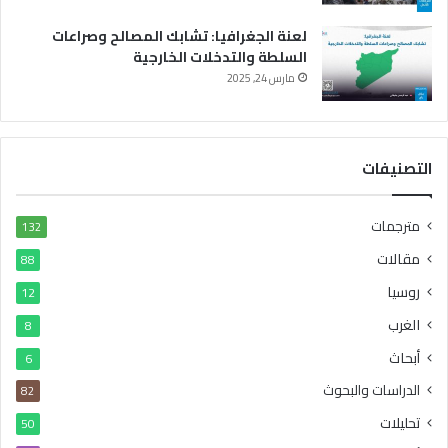
لعنة الجغرافيا: تشابك المصالح وصراعات
السلطة والتدخلات الخارجية
مارس 24, 2025
التصنيفات
مترجمات
132
مقالات
88
روسيا
12
الغرب
8
أبحاث
6
الدراسات والبحوث
82
تحليلات
50