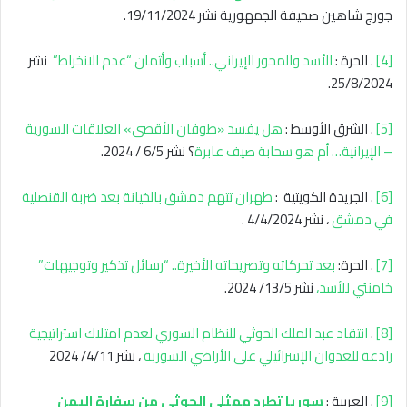
جورج شاهين صحيفة الجمهورية نشر 19/11/2024.
[4]
. الحرة :
الأسد والمحور الإيراني.. أسباب وأثمان “عدم الانخراط”
نشر
25/8/2024.
[5]
. الشرق الأوسط :
هل يفسد «طوفان الأقصى» العلاقات السورية
– الإيرانية… أم هو سحابة صيف عابرة
؟ نشر 6/5 / 2024.
[6]
. الجريدة الكويتية :
طهران تتهم دمشق بالخيانة بعد ضربة القنصلية
في دمشق
، نشر 4/4/2024 .
[7]
. الحرة:
بعد تحركاته وتصريحاته الأخيرة.. “رسائل تذكير وتوجيهات”
خامنئي للأسد،
نشر 13/5/ 2024.
[8]
.
انتقاد عبد الملك الحوثي للنظام السوري لعدم امتلاك استراتيجية
رادعة للعدوان الإسرائيلي على الأراضي السورية
، نشر 4/11/ 2024
[9]
. العربية :
سوريا تطرد ممثلي الحوثي من سفارة اليمن