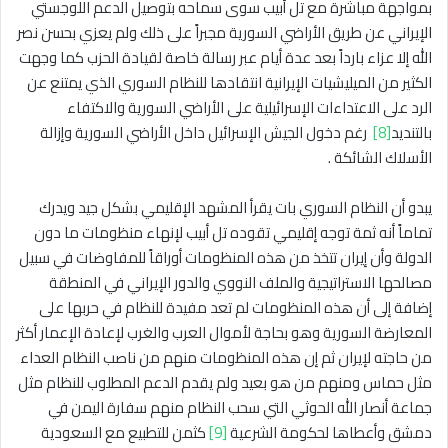
بمواجهة مباشرة مع تل أبيب سوى سماحه بتوصيل الدعم اللوجستي
الإيراني عن طريق الأراضي السورية مجبراً على ذلك ولم يعزي بحسن نصر
الله إلا عزاء بارداً بعد عدة أيام عبر رسالة خاصة لقيادة الحزب كما وجهت
الكثير من الميليشيات الإيرانية انتقادها للنظام السوري الذي يمتنع عن
الرد على الاعتداءات الإسرائيلية على الأراضي السورية والاكتفاء
بالتنديد
[8]
رغم دخول الجيش الإسرائيل داخل الأراضي السورية وإزالة
الأسلاك الشائكة .
يبدو أن النظام السوري بات يقرأ المشهد الإقليمي بشكل جيد ويدرك
تماماً أنه ثمة توجه إقليمي تقوده تل أبيب لإنهاء منظومات ما دون
الدولة وأن إيران تتخذ من هذه المنظومات أوراقاً للمفاوضات في سبيل
مصالحها الاستراتيجية والملف النووي والدور الإيراني في المنطقة
إضافة إلى أن هذه المنظومات لم تعد مفيدة للنظام في حربها على
المعارضة السورية وهو بحاجة لأموال العرب والغرب لإعادة الإعمار أكثر
من حاجته لإيران ثم إن هذه المنظومات منهم من ناصب النظام العداء
مثل حماس ومنهم من هو بعيد ولم يقدم الدعم المطلوب للنظام مثل
جماعة أنصار الله الحوثي التي سحب النظام منهم سفارة اليمن في
دمشق وأعطاها لحكومة الشرعية
[9]
كثمن للتطبيع مع السعودية