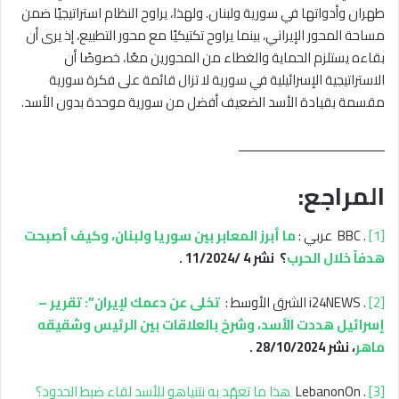
طهران وأدواتها في سورية ولبنان. ولهذا، يراوح النظام استراتيجيًا ضمن
مساحة المحور الإيراني، بينما يراوح تكتيكيًا مع محور التطبيع، إذ يرى أن
بقاءه يستلزم الحماية والغطاء من المحورين معًا، خصوصًا أن
الاستراتيجية الإسرائيلية في سورية لا تزال قائمة على فكرة سورية
مقسمة بقيادة الأسد الضعيف أفضل من سورية موحدة بدون الأسد.
ـــــــــــــــــــــــــــــــــــــــــ
المراجع:
[1]
. BBC عربي :
ما أبرز المعابر بين سوريا ولبنان، وكيف أصبحت
هدفاً خلال الحرب
؟
نشر 4 /11/2024 .
[2]
. i24NEWS الشرق الأوسط :
تخلى عن دعمك لإيران”: تقرير –
إسرائيل هددت الأسد، وشرخ بالعلاقات بين الرئيس وشقيقه
ماهر
، نشر 28/10/2024 .
[3]
. LebanonOn
هذا ما تعهّد به نتنياهو للأسد لقاء ضبط الحدود؟