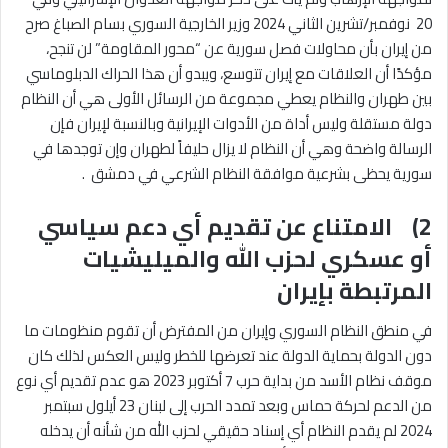
20 نوفمبر/تشرين الثاني 2024 وزير الخارجية السوري بسام الصباغ صرح
من إيران بأن محاولات فصل سورية عن “محور المقاومة” لن تنجح،
مؤكدًا أن العلاقات مع إيران تتوسع، ويبدو أن هذا الحراك الدبلوماسي
بين طهران والنظام يعطي مجموعة من الرسائل الأولى هي أن النظام
دولة مستقلة وليس أداة من الأدوات الإيرانية وبالنسبة لإيران فإن
الرسالة واضحة وهي أن النظام لا يزال حليفاً لطهران وإن توجدها في
سورية يحظى بشرعية موافقة النظام الشرعي في دمشق .
2) الامتناع عن تقديم أي دعم سياسي
أو عسكري لحزب الله والميليشيات
المرتبطة بإيران
في منطق النظام السوري وإيران من المفترض أن تقوم منظومات ما
دون الدولة بحماية الدولة عند تعرضها للخطر وليس العكس لذلك كان
موقف نظام الأسد من بداية حرب 7 أكتوبر 2023 هو عدم تقديم أي نوع
من الدعم لحركة حماس وبعد تمدد الحرب إلى لبنان 23 أيلول سبتمبر
2024 لم يقدم النظام أي إسناد حقيقي لحزب الله من شأنه أن يدخله