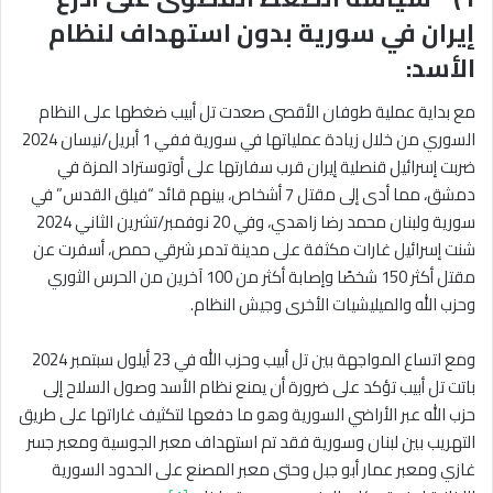
إيران في سورية بدون استهداف لنظام
الأسد:
مع بداية عملية طوفان الأقصى صعدت تل أبيب ضغطها على النظام
السوري من خلال زيادة عملياتها في سورية ففي 1 أبريل/نيسان 2024
ضربت إسرائيل قنصلية إيران قرب سفارتها على أوتوستراد المزة في
دمشق، مما أدى إلى مقتل 7 أشخاص، بينهم قائد “فيلق القدس” في
سورية ولبنان محمد رضا زاهدي، وفي 20 نوفمبر/تشرين الثاني 2024
شنت إسرائيل غارات مكثفة على مدينة تدمر شرقي حمص، أسفرت عن
مقتل أكثر 150 شخصًا وإصابة أكثر من 100 آخرين من الحرس الثوري
وحزب الله والميليشيات الأخرى وجيش النظام.
ومع اتساع المواجهة بين تل أبيب وحزب الله في 23 أيلول سبتمبر 2024
باتت تل أبيب تؤكد على ضرورة أن يمنع نظام الأسد وصول السلاح إلى
حزب الله عبر الأراضي السورية وهو ما دفعها لتكثيف غاراتها على طريق
التهريب بين لبنان وسورية فقد تم استهداف معبر الجوسية ومعبر جسر
غازي ومعبر عمار أبو جبل وحتى معبر المصنع على الحدود السورية