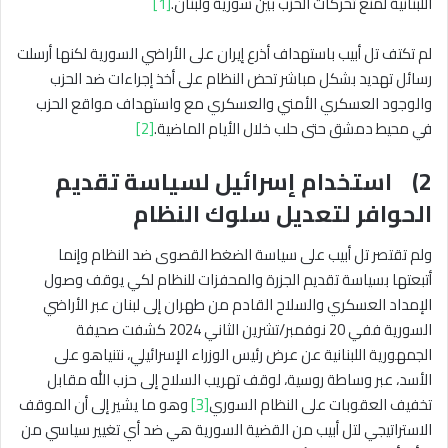
اللبنانية لمنع تحركات الحزب بين سورية ولبنان.
[1]
لم تكتف تل أبيب باستهداف أذرع إيران على الأراضي السورية لكنها أرسلت
رسائل تهديد بشكل مباشر تحض النظام على أخذ إجراءات ضد الحزب
والوجود العسكري الأمني والعسكري مع واستهداف مواقع الحزب
في محيط دمشق حتى حلب خلال الأيام الماضية.
[2]
2) استخدام إسرائيل لسياسة تقديم
الحوافر لتعديل سلوك النظام
ولم تقتصر تل أبيب على سياسة الضغط القصوى ضد النظام وإنما
أتبعتها بسياسة تقديم الجزرة والمحفزات للنظام لكي يوقف وصول
الإمداد العسكري والسلاح القادم من طهران إلى لبنان عبر الأراضي
السورية ففي 20 نوفمبر/تشرين الثاني 2024 كشفت صحيفة
الجمهورية اللبنانية عن عرض رئيس الوزراء الإسرائيلي، نتنياهو على
الأسد، عبر وساطة روسية، لوقف تهريب السلاح إلى حزب الله مقابل
تخفيف العقوبات على النظام السوري
[3]
وهو ما يشير إلى أن الموقف
الاستراتيجي لتل أبيب من القضية السورية هي ضد أي تغيير سياسي من