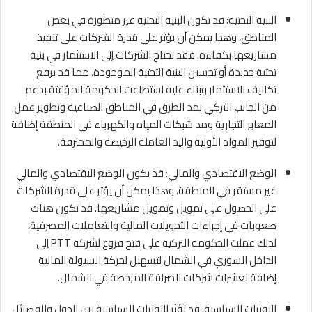
البنية التحتية: قد تكون البنية التحتية غير متطورة في بعض
المناطق، وهذا يمكن أن يؤثر على قدرة الشركات على تنفيذ
مشاريعها بكفاءة. فقد تحتاج الشركات إلى الاستثمار في بنية
تحتية جديدة أو تحسين البنية التحتية الموجودة، مما قد يرفع
تكاليف الاستثمار وبناء عليه استطاعت الحكومة المؤقتة بدعم
من الجانب التركي بمد الطرق في المناطق الصناعية وتطوير عمل
المعابر التجارية ومد شبكات المياه والكهرباء في المنطقة إضافة
لتوفير المواد الأولية واليد العاملة الرخيصة والمحترفة.
الوضع الاقتصادي والمالي: قد يكون الوضع الاقتصادي والمالي
غير مستقر في المنطقة، وهذا يمكن أن يؤثر على قدرة الشركات
على الحصول على تمويل وتمويل مشاريعها. قد تكون هناك
صعوبات في إجراءات التحويلات المالية والتعاملات المصرفية،
لذلك عملت الحكومة التركية على فتح فروع لشركة PTT إلى
الداخل السوري في الشمال لتسهيل لحركة السيولة المالية
إضافة لعشرات شركات الصرافة المرخصة في الشمال.
التوترات السياسية: قد تؤثر التوترات السياسية بين الدول والفصائل