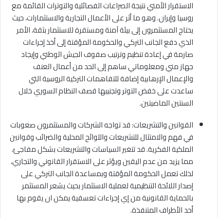
الاستقرار الأمني نتيجة الصراعات الفصائلية والتوترات القائمة مع
روسيا وإيران. وهو ما أثر على الأعمال التجارية والاستثمارات، حيث
يحتاج المستثمرون إلى بيئة آمنة ومستقرة للاستثمار بثقة، الأمر
الذي دفع الجانب التركي والحكومة المؤقتة إلى أخذ إجراءات
صارمة في إعادة تنظيم وترتيب صفوف الجيش الوطني وإيجاد
جهاز مني ومعلوماتي ساهم إلى الحد من أعمال العنف
والإعمال الإرهابية إضافة للتفاهمات التركية الروسية التي
ساعدت على خفض التوتر وتجنيبها قصف النظام السوري خلال
السنتين الماضيتين.
القوانين والتشريعات: قد تواجه الشركات والمستثمرون صعوبات
في فهم والامتثال للتشريعات واللوائح المحلية والضرائب وقوانين
الملكية الفكرية. قد تتغير السياسات والتشريعات بشكل مفاجئ،
مما يزيد من عدم اليقين ويؤثر على الاستقرار القانوني والتجاري،
لذلك تعمل الحكومة المؤقتة وبمساعدة الجانب التركي على
إصدار اللائحة التنظيمية لعملية الاستثمار بحيث يشعر المستثمر
بالحماية القانونية من إي إجراءات تعسفية يمكن ان يقوم بها
أحد الأطراف المتنفذة.