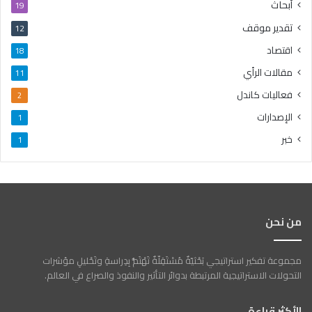
أبحاث
19
تقدير موقف
12
اقتصاد
18
مقالات الرأي
11
فعاليات كاندل
2
الإصدارات
1
خبر
1
من نحن
مجموعة تفكير استراتيجي بَحْثيّةٌ مُسْتَقِلّةٌ تَهْتَمُّ بِدِراسةِ وتَحْليلِ مؤشرات
التحولات الاستراتيجية المرتبطة بدوائر التأثير والنفوذ والصراع في العالم.
الأكثر قراءة