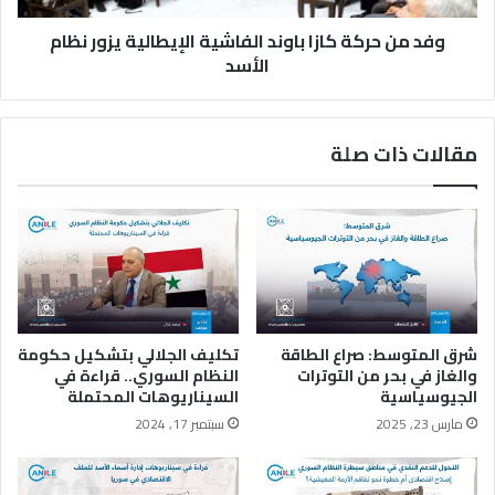
ي
ة
ا
وفد من حركة كازا باوند الفاشية الإيطالية يزور نظام
ك
ل
ا
الأسد
م
ز
م
ا
ل
ب
مقالات ذات صلة
ك
ا
ة
و
ا
ن
ل
د
ع
ا
ر
ل
ب
ف
ي
ا
ة
ش
شرق المتوسط: صراع الطاقة
تكليف الجلالي بتشكيل حكومة
ا
ي
والغاز في بحر من التوترات
النظام السوري.. قراءة في
ل
ة
الجيوسياسية
السيناريوهات المحتملة
س
ا
مارس 23, 2025
سبتمبر 17, 2024
ع
ل
و
إ
د
ي