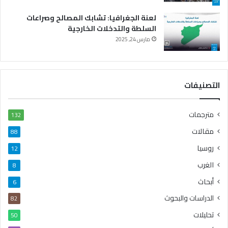
لعنة الجغرافيا: تشابك المصالح وصراعات
السلطة والتدخلات الخارجية
مارس 24, 2025
التصنيفات
مترجمات
132
مقالات
88
روسيا
12
الغرب
8
أبحاث
6
الدراسات والبحوث
82
تحليلات
50