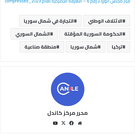
قرار مجلس الوزراء رقم 6 – التعرفة الجمركية لعام 2023_compressed
الائتلاف الوطني
التجارة في شمال سوريا
الحكومة السورية المؤقتة
الشمال السوري
تركيا
شمال سوريا
منطقة صناعية
محرر مركز كاندل
مو
في
‫X
‫You
قع
سب
Tu