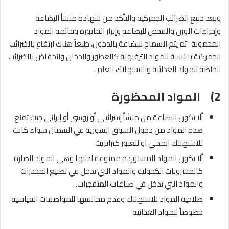
وبعد دفع الضرائب الجمركية والتأكد من شهادة منشأ البضاعة
وإجراءات الوزن والفحص للبضاعة وإبراز الفاتورة وقائمة المواد
المحمولة ثم يتم السماح للبضاعة بالدخول، طبعاً هناك ارتفاع بالضرائب
الجمركية بالنسبة للمواد الترفيهية كالعطور والدخان وانخفاض بالضرائب
الخاصة للمواد الغذائية والاستهلاك العام .
2) المواد المحظورة
ألا تكون البضاعة من منشأ إسرائيلي أو روسي أو إيراني حيث تمنع
هذه المواد من دخول السوق السورية في الشمال سواء كانت
للاستهلاك المحلي او للعبور كترانزيت
ألا تكون المواد المستوردة ممنوعة لذاتها وهي المواد الضارة
كالمشروبات الكحولية والمواد التي تدخل في تصنيع المخدرات
والمواد التي تدخل في صناعات المتفجرات.
صلاحية المواد للاستهلاك وعدم مخالفتها للمواصفات القياسية
خصوصاً للمواد الغذائية