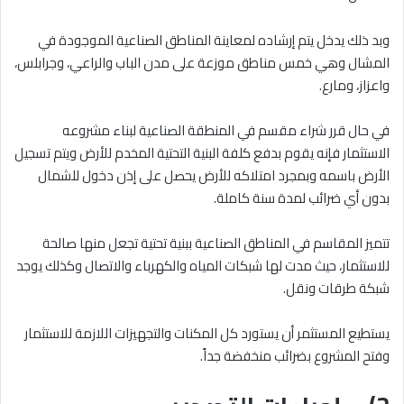
وبد ذلك يدخل يتم إرشاده لمعاينة المناطق الصناعية الموجودة في
المشال وهي خمس مناطق موزعة على مدن الباب والراعي، وجرابلس،
واعزاز، ومارع.
في حال قرر شراء مقسم في المنطقة الصناعية لبناء مشروعه
الاستثمار فإنه يقوم بدفع كلفة البنية التحتية المخدم للأرض ويتم تسجيل
الأرض باسمه وبمجرد امتلاكه للأرض يحصل على إذن دخول للشمال
بدون أي ضرائب لمدة سنة كاملة.
تتميز المقاسم في المناطق الصناعية ببنية تحتية تجعل منها صالحة
للاستثمار، حيث مدت لها شبكات المياه والكهرباء والاتصال وكذلك يوجد
شبكة طرقات ونقل.
يستطيع المستثمر أن يستورد كل المكنات والتجهيزات اللازمة للاستثمار
وفتح المشروع بضرائب منخفضة جداً.