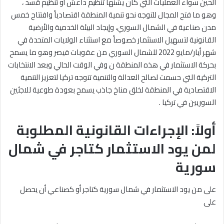
الحين سواء العمليات التي كان يشنها تنظيم داعش أو تنظيم قسد ،
وهو ما فتح المجال للتوجه نحو تنمية المنطقة اقتصادياً وافتتاح خمس
مدن صناعية في الشمال السوري، وإيجاد البيئة الخدمية والأرضية
القانونية لتسهيل الاستثمار خصوصاً مع استثناء الولايات المتحدة في
شهر أيار/مايو 2022 للشمال السوري من عقوبات قيصر وهو ما يسمح
بحركة الاستثمار في هذه المنطقة ن وفي الوقت الحالي وبعد الانتخابات
التركية التي حسمت لصالح العدالة والتنمية تتوجه تركيا لتعزيز التنمية
الاقتصادية في المنطقة لخلق مناخ جاذب يسمح بعودة طوعية للاجئين
السوريين في تركيا .
أولاً: الإجراءات القانونية المطلوبة
لمن يود الاستثمار كتاجر في شمال
سورية
على من يود الاستثمار في شمال سورية كتاجر أو كصناعي أن يحصل
على