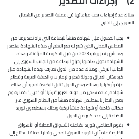
2) إجراءات التصدير
هناك عدة إجراءات يجب مراعاتها في عملية التصدير من الشمال
السوري إلى الخارج
يجب الحصول على شهادة منشأ للبضاعة التي يراد تصديرها من
المجلس المحلي الذي يتبع له مع العلم أن هذه الشهادة ستصدر
بعد شهر تمز يوليو 2023 من قبل الحكومة المؤقتة، وهذه
الشهادة تخول صاحبها إخراج البضاعة من الجانب السوري إلى
الجانب التركي وهناك عدد من الدول تعترف بهذه الشهادة مثل
كردستان العراق ودولة قطر والإمارات و الضفة الغربية وقطاع
غزة وأوكرانيا وهناك بعض الدول تقبل البضعة لمجرد أن هناك
شهادة إعادة تصدير من دولة العبور “تركيا” أو “دبي” كما يقوم
بعض التجار باستخلاص شهادة منشأ من النظام السوري عبر
مكاتب خاصة أو شهادة منشأ تركية وبذلك يستطيعون توريد
البضاعة إلى عدد كبير من الدول.
يقوم الصناعي بتوريد بضاعته للأسواق المحلية أو الأسواق
الخارجية علماً ان التوريد للسوق المحلي وتجار الجملة لا يحتاج إلى