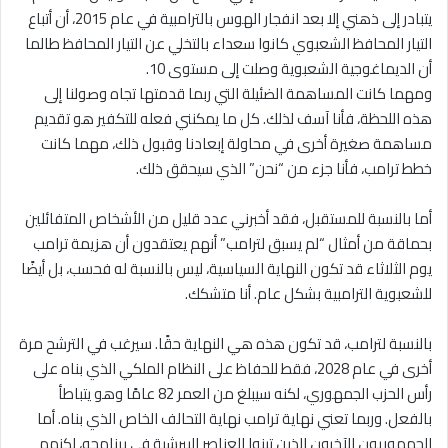
يتبادر إلى ذهني إلا بعد انفجار الهوس بالترامبية في عام 2015، أن أتباع
التيار المحافظ الشعبوي كانوا سعداء بالتخلي عن التيار المحافظ طالما
أن الديماغوجية الشعبوية وصلت إلى مستوى 10.
ومهما كانت المساهمة الضئيلة التي ربما قدمتها تجاه وصولنا إلى
هذه اللحظة، فأنا آسف لذلك. كل ما يمكنني فعله للتكفير هو تقديم
مساهمة صغيرة أخرى في محاولة إبعادنا وقبول ذلك، مهما كانت
خطط ترامب، فأنا جزء من “نحن” الذي سيحقق ذلك.
أما بالنسبة للمستقبل، فقد أخبرني عدد قليل من الأشخاص المتفائلين
بحماقة من أمثال “لم يسبق لترامب” أنهم يعتقدون أن هزيمة ترامب
يوم الثلاثاء قد تكون النهاية السياسية، ليس بالنسبة له فحسب، بل أيضًا
للشعبوية الترامبية بشكل عام. أنا متشكك.
بالنسبة لترامب، قد تكون هذه هي النهاية حقًا. سيرغب في الترشح مرة
أخرى في عام 2028، فقط للحفاظ على النظام الملكي الذي بناه على
رأس الحزب الجمهوري، لكنه سيبلغ من العمر 82 عامًا وهو يتباطأ
بالفعل. وربما تعني نهاية ترامب نهاية التحالف الخاص الذي بناه. أما
الجمهوريون الآخرون الذين تبنوا العناصر البيرشية في برنامجه، لكنهم