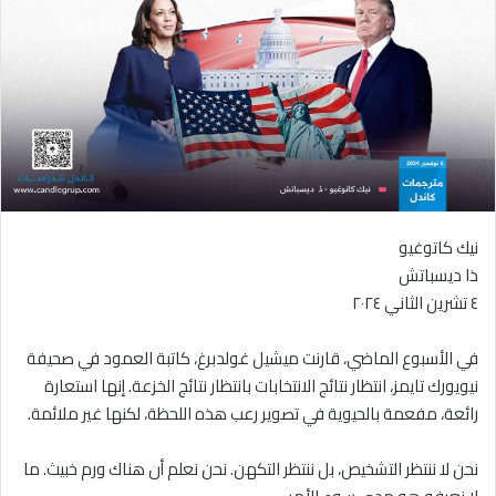
نيك كاتوغيو
ذا ديسباتش
٤ تشرين الثاني ٢٠٢٤
في الأسبوع الماضي، قارنت ميشيل غولدبرغ، كاتبة العمود في صحيفة
نيويورك تايمز، انتظار نتائج الانتخابات بانتظار نتائج الخزعة. إنها استعارة
رائعة، مفعمة بالحيوية في تصوير رعب هذه اللحظة، لكنها غير ملائمة.
نحن لا ننتظر التشخيص، بل ننتظر التكهن. نحن نعلم أن هناك ورم خبيث. ما