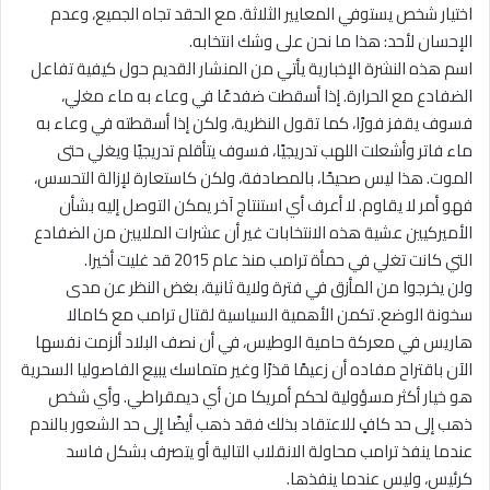
اختيار شخص يستوفي المعايير الثلاثة. مع الحقد تجاه الجميع، وعدم
الإحسان لأحد: هذا ما نحن على وشك انتخابه.
اسم هذه النشرة الإخبارية يأتي من المنشار القديم حول كيفية تفاعل
الضفادع مع الحرارة. إذا أسقطت ضفدعًا في وعاء به ماء مغلي،
فسوف يقفز فورًا، كما تقول النظرية، ولكن إذا أسقطته في وعاء به
ماء فاتر وأشعلت اللهب تدريجيًا، فسوف يتأقلم تدريجيًا ويغلي حتى
الموت. هذا ليس صحيحًا، بالمصادفة، ولكن كاستعارة لإزالة التحسس،
فهو أمر لا يقاوم. لا أعرف أي استنتاج آخر يمكن التوصل إليه بشأن
الأميركيين عشية هذه الانتخابات غير أن عشرات الملايين من الضفادع
التي كانت تغلي في حمأة ترامب منذ عام 2015 قد غليت أخيرا.
ولن يخرجوا من المأزق في فترة ولاية ثانية، بغض النظر عن مدى
سخونة الوضع. تكمن الأهمية السياسية لقتال ترامب مع كامالا
هاريس في معركة حامية الوطيس، في أن نصف البلاد ألزمت نفسها
الآن باقتراح مفاده أن زعيمًا قذرًا وغير متماسك يبيع الفاصوليا السحرية
هو خيار أكثر مسؤولية لحكم أمريكا من أي ديمقراطي. وأي شخص
ذهب إلى حد كافٍ للاعتقاد بذلك فقد ذهب أيضًا إلى حد الشعور بالندم
عندما ينفذ ترامب محاولة الانقلاب التالية أو يتصرف بشكل فاسد
كرئيس، وليس عندما ينفذها.