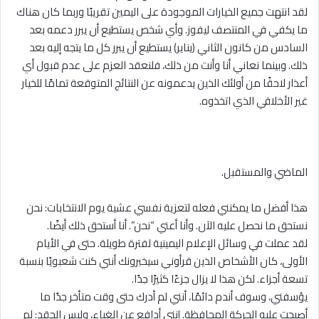
لقد انتهت جميع الخيارات الموجودة على اليمين تقريبًا وربما كان هناك
ما يكفي في المنتصف ليفوز. وأي شخص يستطيع أن يبرر دعمه بعد
السادس من كانون الثاني (يناير) يستطيع أن يبرر كل ما يتجه إليه بعد
ذلك. وبينما نعاني أنا وأنت من ذلك، فلنعقد العزم على عدم قبول أي
أعذار لاحقًا من أولئك الذين يدعمونه عن النتائج المتوقعة تمامًا للخيار
غير الأخلاقي الذي اتخذوه.
الماضي والمستقبل.
هذا أفضل ما يمكنني فعله لتعزية نفسي عشية يوم الانتخابات: نحن
نستحق ما نحصل عليه الآن. وأنا أعني “نحن”. أنا أستحق ذلك أيضًا.
لقد عملت في وسائل الإعلام اليمينية لفترة طويلة. حتى في الأيام
الأولى، كان الأشخاص الذين قرأوني سيخبرونك أنني كنت شعبويًا بنسبة
تسعة أجزاء. لكن هذا لا يزال جزءًا كثيرًا جدًا.
يؤسفني، وسوف أندم دائمًا، أنني لم أدرك حتى وقت متأخر جدًا ما
أصبحت عليه الحركة المحافظة. إنني أدافع عن الغباء، وليس الحقد: لم