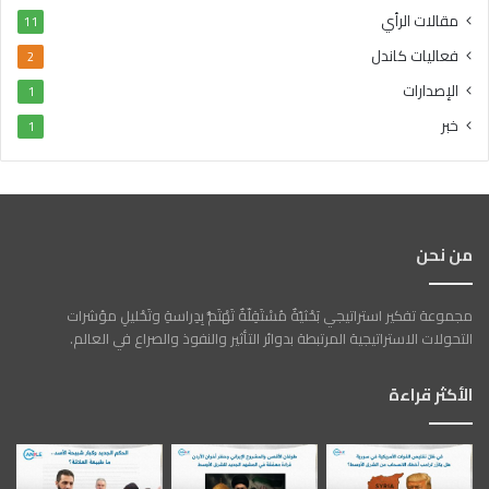
مقالات الرأي
11
فعاليات كاندل
2
الإصدارات
1
خبر
1
من نحن
مجموعة تفكير استراتيجي بَحْثيّةٌ مُسْتَقِلّةٌ تَهْتَمُّ بِدِراسةِ وتَحْليلِ مؤشرات
التحولات الاستراتيجية المرتبطة بدوائر التأثير والنفوذ والصراع في العالم.
الأكثر قراءة