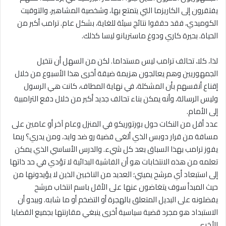
يفتقرون إلى الكاريزما التي يتمتع بها، وشخصية المشاهير، والتوقيت
الكوميدي، فقد حققوا نتائج سيئة للغاية، بشكل عام. ترامب أكبر من
الحياة. بحيرة كاري ودوغ ماستريانو ليسا كذلك.
لذا، كلا، تحالف ترامب ليس مستداما. لكن من السهل أن نتخيل
الجمهوريين وهم يعالجون هزيمة ضيقة أخرى هذا الأسبوع من خلال
إقناع أنفسهم بأن المشكلة، في نهاية المطاف، كانت هي الرسول
وليس الرسالة، وأنه يمكن بناء تحالف جديد أكبر من خلال دفع الترامبية
إلى الأمام.
عدد أقل من النكات حول بورتوريكو في المنزل وعام آخر أو عامين على
مسافة من قرار دوبس الذي ألغى قضية رو ضد وايد، ومن يدري؟ ربما
يفوز ترامب بهذا السباق بعد كل شيء. والدرس الأساسي الذي يمكن
تعلمه من هذه الانتخابات هو أن الفاشية البدائية لا تؤدي في حد ذاتها
إلى استبعاد أي مرشح يميني؛ العديد من الناخبين الذين لا يؤيدونها من
حيث المبدأ سوف يتغاضون عنها على الأقل باسم انتخاب مرشح
يفضلونه على البديل المتعلق بالهجرة أو التضخم أو ما شابه. ويبدو أن
الاستبداد هو مجرد قضية سياسية أخرى ينبغي مقارنتها بجميع القضايا
الأخرى.