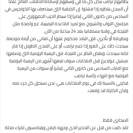
يطالبهم ترامب ببذل كل ما في وسعهم لإسقاط الانقلاب. النتائج علما
أن السجن ينتظره إذا فشلوا. إن الكيفية التي سيتصرف بها الكونجرس في
السادس من كانون الثاني (يناير) إذا سيطر الحزب الجمهوري على
مجلسي النواب والشيوخ، مع تمرد القاعدة اليمينية، غير واضحة مثل
النتيجة في ولاية بنسلفانيا بعد 24 ساعة من الآن.
وبطريقة أو بأخرى، فإن البلاد محكوم عليها أن تعاني من أزمة موجعة.
سيحدث ذلك على الفور إذا خسر ترامب، أو على المدى الطويل إذا فاز،
لكنه سيحدث. وبغض النظر عن النتيجة، فإن الرهبة اليومية التي وصفتها
ميشيل غولدبرغ قبل الانتخابات سوف تتبعها أشهر من الرهبة اليومية
مع اقتراب السادس من كانون الثاني (يناير) أو سنوات من الرهبة
اليومية مع انتهاء رئاسة ترامب.
فكرتي بالنسبة لك في يوم الانتخابات هي: نحن نستحق كل جزء منه.
ولكن الكارثة قد وقعت.
الصحارى فقط.
لقد كتبت من قبل عن التحذير الذي وجهه كيفن ويليامسون لقراء مجلة