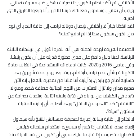
الأخلاقي. تم تأكيد نظام الكون: إذا تصرفت بشكل ضار، فسوف تعاني،
ويجب أن تعاني. وستكون معاناتك درسًا للآخرين ألا يتبعوا الطريق الذي
اخترته.
لقد اتخذنا خياراً غير أخلاقي بإيصال دونالد ترامب إلى حافة النصر. أي نوع
من الكون سيكون هذا إذا لم ندفع ثمنه؟
الحقيقة الفريدة لهذه الحملة هي أنه، للمرة الأولى في ترشحاته الثلاثة
للرئاسة، لدينا دليل دامغ على مدى خطورة قدرته على أن يكون رئيسًا.
وفي عامي 2016 و2020، كانت ادعاءاته الاستبدادية في الغالب مادة
للتكهنات بشأن عدم ترامب أبدًا؛ ثم، يومًا بعد يوم لمدة شهرين بعد
خسارته أمام جو بايدن، بدأ يثبت أننا قللنا من تقديره بالفعل. إنه الآن
مجرم مدان ولا تزال العشرات من التهم الجنائية معلقة ضده. وهو لا
يتردد في الكشف عن نواياه في فترة ولايته الثانية، ويتحدث بصراحة عن
“الانتقام” ضد “العدو من الداخل” ويعد أنصاره بأن إدارته المقبلة
ستكون “سيئة”.
لا تحتاج إلى كتابة رسالة إخبارية لصحيفة ديسباتش للتنبؤ بأنه سيحاول
إلغاء هذه الانتخابات إذا خسر أو سيسيء استخدام سلطاته كرئيس
لاضطهاد خصومه إذا فاز. ما عليك سوى أن تكون على قيد الحياة منذ