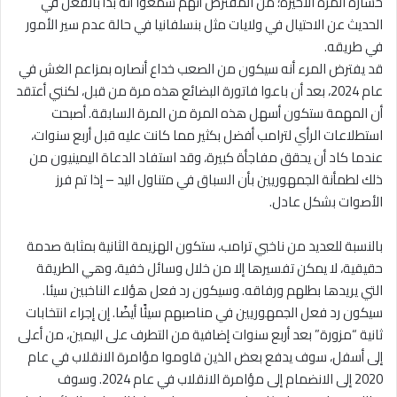
خسارة المرة الأخيرة؛ من المفترض أنهم سمعوا أنه بدأ بالفعل في
الحديث عن الاحتيال في ولايات مثل بنسلفانيا في حالة عدم سير الأمور
في طريقه.
قد يفترض المرء أنه سيكون من الصعب خداع أنصاره بمزاعم الغش في
عام 2024، بعد أن باعوا فاتورة البضائع هذه مرة من قبل، لكنني أعتقد
أن المهمة ستكون أسهل هذه المرة من المرة السابقة. أصبحت
استطلاعات الرأي لترامب أفضل بكثير مما كانت عليه قبل أربع سنوات،
عندما كاد أن يحقق مفاجأة كبيرة، وقد استفاد الدعاة اليمينيون من
ذلك لطمأنة الجمهوريين بأن السباق في متناول اليد – إذا تم فرز
الأصوات بشكل عادل.
بالنسبة للعديد من ناخبي ترامب، ستكون الهزيمة الثانية بمثابة صدمة
حقيقية، لا يمكن تفسيرها إلا من خلال وسائل خفية، وهي الطريقة
التي يريدها بطلهم ورفاقه. وسيكون رد فعل هؤلاء الناخبين سيئا.
سيكون رد فعل الجمهوريين في مناصبهم سيئًا أيضًا. إن إجراء انتخابات
ثانية “مزورة” بعد أربع سنوات إضافية من التطرف على اليمين، من أعلى
إلى أسفل، سوف يدفع بعض الذين قاوموا مؤامرة الانقلاب في عام
2020 إلى الانضمام إلى مؤامرة الانقلاب في عام 2024. وسوف