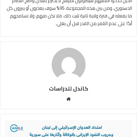
الذين حددوا أنفسهم سيصوتون لمرشح لا يحترم بشكل واضح النظام
الدستوري، ومن بين هذه المجموعة، 95% سوف يعذرون أو يبررون كل
ما يفعله في فترة ولاية ثانية تثبت ذلك. فلا تكن منهم، ولا تسامحهم
أبدًا على عدم القفز من القدر قبل أن يغلي.
كاندل للدراسات
مو
قع
الوي
ب
ا
م
ت