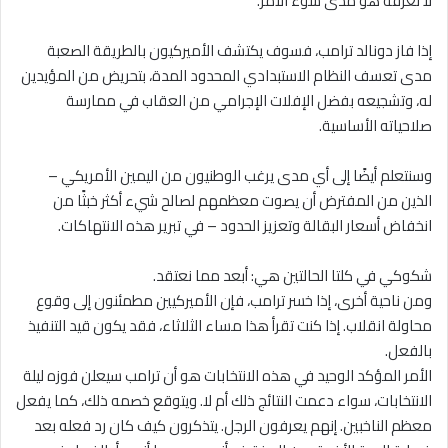
لا نعرفه هو مدى سوء الأمر.
إذا فاز دونالد ترامب، فسوف يكتشف الأميركيون بالطريقة الصعبة
مدى تعسف النظام الاستبدادي المحدود المدة، بتحريض من المؤيدين
له، وتشجيعه بفضل الإفلات الإجرامي من العقاب في ممارسة
صلاحياته الأساسية.
وسنتعلم أيضًا إلى أي مدى يرغب الوطنيون من اليمين الأمريكي –
الذين من المفترض أن يصوت معظمهم لصالح شيء أكثر خبثًا من
انخفاض أسعار البقالة وتعزيز الحدود – في تبرير هذه الانتهاكات.
شكوكي في كلتا الحالتين هي: أبعد مما نعتقد.
ومن ناحية أخرى، إذا خسر ترامب، فإن الأميركيين مطمئنون إلى وقوع
محاولة انقلاب. إذا كنت تقرأ هذا مساء الثلاثاء، فقد يكون قيد التنفيذ
بالفعل.
الأمر المؤكد الوحيد في هذه الانتخابات هو أن ترامب سيعلن فوزه ليلة
الانتخابات، سواء دعمت النتائج ذلك أم لا. ويتوقع خصمه ذلك، كما يفعل
معظم الناخبين. إنهم يعرفون الرجل. يتذكرون كيف كان رد فعله بعد