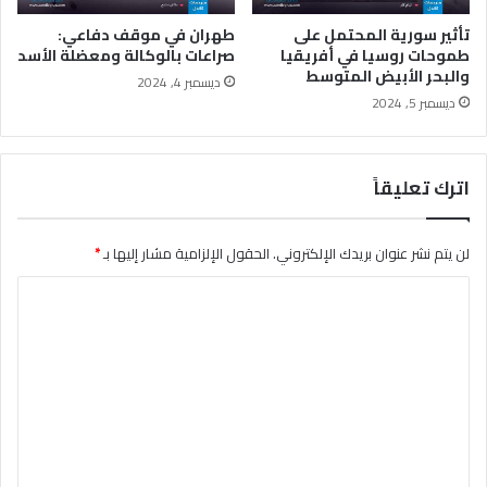
ي
ب
ر
ر
تأثير سورية المحتمل على
طهران في موقف دفاعي:
ا
ا
طموحات روسيا في أفريقيا
صراعات بالوكالة ومعضلة الأسد
ن
والبحر الأبيض المتوسط
ل
ديسمبر 4, 2024
ي
ي
ديسمبر 5, 2024
ب
و
ا
ن
ل
م
اترك تعليقاً
و
ع
ك
ه
ا
ز
لن يتم نشر عنوان بريدك الإلكتروني.
الحقول الإلزامية مشار إليها بـ
*
ل
ي
ة
م
ا
و
ة
آ
ل
ك
ث
ا
ت
ا
م
ع
ر
ا
ه
ل
ل
ا
ا
ي
ع
ه
ل
ا