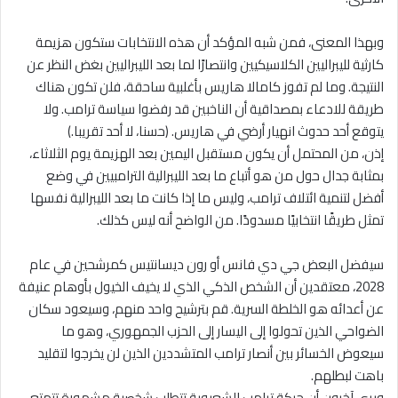
وبهذا المعنى، فمن شبه المؤكد أن هذه الانتخابات ستكون هزيمة
كارثية لليبراليين الكلاسيكيين وانتصارًا لما بعد الليبراليين بغض النظر عن
النتيجة. وما لم تفوز كامالا هاريس بأغلبية ساحقة، فلن تكون هناك
طريقة للادعاء بمصداقية أن الناخبين قد رفضوا سياسة ترامب. ولا
يتوقع أحد حدوث انهيار أرضي في هاريس. (حسنا، لا أحد تقريبا.)
إذن، من المحتمل أن يكون مستقبل اليمين بعد الهزيمة يوم الثلاثاء،
بمثابة جدال حول من هو أتباع ما بعد الليبرالية الترامبيين في وضع
أفضل لتنمية ائتلاف ترامب، وليس ما إذا كانت ما بعد الليبرالية نفسها
تمثل طريقًا انتخابيًا مسدودًا. من الواضح أنه ليس كذلك.
سيفضل البعض جي دي فانس أو رون ديسانتيس كمرشحين في عام
2028، معتقدين أن الشخص الذكي الذي لا يخيف الخيول بأوهام عنيفة
عن أعدائه هو الخلطة السرية. قم بترشيح واحد منهم، وسيعود سكان
الضواحي الذين تحولوا إلى اليسار إلى الحزب الجمهوري، وهو ما
سيعوض الخسائر بين أنصار ترامب المتشددين الذين لن يخرجوا لتقليد
باهت لبطلهم.
ويرى آخرون أن حركة ترامب الشعبوية تتطلب شخصية مشهورة تتمتع