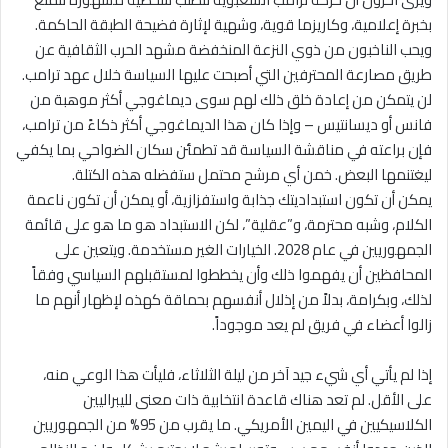
بخبرة إعلامية، وكاريزما قوية، وشهية لإثارة فضيحة الطبقة الحاكمة.
ويحب الناخبون من ذوي النزعة المنخفضة مشهد الحرب الثقافية عن
طريق مصارعة المحترفين التي أصبحت عليها السياسة خلال عهد ترامب.
لن يتمكن من إعادة خلق ذلك لهم سوى ديماغوجي أكثر موهبة من
فانس أو ديسانتيس – وإذا كان هذا الديماغوجي أكثر ذكاءً من ترامب،
فإن براعته في مناقشة السياسة قد تطمئن سكان الضواحي بما يكفي
ليغتنمها البعض. خمن أي مرشح محتمل ستفضله هذه الكتلة.
يمكن أن تكون استبداديتك جذابة واستفزازية، أو يمكن أن تكون ناعمة
الكلام، وشبه محترمة، و”عقلية”، لكن الاستبداد هو ما هو على قائمة
الجمهوريين في عام 2028. الخيارات الغير مستخدمة. ويتعين على
المحافظين أن يفهموا ذلك وأن يخططوا لمستقبلهم السياسي وفقاً
لذلك، وبكرامة، بدلاً من إذلال أنفسهم بحماقة كهذه لإظهار أنهم ما
زالوا أعضاء في فريق لم يعد موجوداً.
إذا لم يأتي أي شيء جيد آخر من ليلة الثلاثاء، فليأت هذا الوعي منه،
على الأقل. لم تعد هناك قاعدة انتخابية ذات معنى لليبراليين
الكلاسيكيين في اليمين الأمريكي. ما يقرب من 95% من الجمهوريين