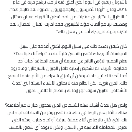
ناشيونال ريفيو في اليوم الذي أغلق فيه ترامب ترشيح حزبه في عام
2016. وقال: “أيها الأمريكيون والجمهوريون، تذكروا: لقد طلبتم هذا”.
“بالنظر إلى الاختيار بين عشرات من المحافظين الأقوياء وفنان محتال
ومضيف برنامج ألعاب مؤيد لكلينتون، فقد اخترت الفنان المحتال. لقد
اخترته بحرية. لم يجبرك أحد على فعل ذلك.”
كان كيفن يقصد ذلك على سبيل اللوم، لكنني أقدمه على سبيل
المواساة. ألا يجعلك تشعر بالتحسن قليلاً عندما تدرك أننا طلبنا هذا؟
يعلم الجميع البؤس الناتج عن معرفة أن سوء الحظ قد أصاب أحد
معارفه الأبرياء. تم تشخيص إصابة طفل الجيران بالسرطان؛ وفاة زوج
أحد الأصدقاء في حادث. يمكن أن تمزق شعرك من الألم عندما تسمع
ذلك. الحزن شيء، لكن الظلم منه لا يطاق. الأشياء السيئة التي تحدث
للأشخاص الطيبين سوف تهز إيمانك بالنظام الأخلاقي للكون.
ولكن هل تحدث أشياء سيئة للأشخاص الذين يتخذون خيارات غير أخلاقية؟
هناك دائمًا بعض الرضا في ذلك. قد تشعر بوخز من التعاطف تجاه لص
بنك الذي قُتل بالرصاص أثناء عملية سرقة، أو تجاه ضارب زوجته الذي
تعرض للمعاملة القاسية في السجن، ولكن لا يوجد أي شعور بالغضب