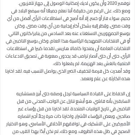
نوفمبر 2020 وأن يكون لديك إمكانية الوصول إلى جهاز تلفزيون.
ومع ذلك، على الرغم من حقيقة أننا نعلم جميعًا أنه سيضع البلاد في
جحيم، سواء فاز أو خسر، إلا أنه أصبح في استطلاعات الرأي أفضل من أي
وقت مضى، ويُنظر إليه بشكل أكثر إيجابية من أي وقت مضى. وكان
بوسع الجمهوريين الاستغناء عنه بعد السادس من يناير/كانون الثاني
أو في الانتخابات التمهيدية الرئاسية هذا العام، وكان بوسع الناخبين في
الانتخابات العامة أن يمنحوا كامالا هاريس تقدما كبيرا في استطلاعات
الرأي، حتى أن حتى أنصار ترامب قد يجدون صعوبة في تصديق الادعاءات
الحتمية بالغش بعد الهزيمة. لم يفعلوا ذلك.
وقد أهدرت كل فرصة لتخفيف الضرر الذي يواصل التسبب فيه. لقد اخترنا
هذه الكارثة عن علم وتعمد.
إن الحفاظ على القيادة السياسية لرجل وصفه حتى أبرز مستشاريه
السابقين بأنه فاشي، هو أبشع تنازل عن الواجب المدني من قبل
الناخبين في تاريخ الولايات المتحدة. لقد اخترنا من قبل رؤساء غير
صالحين، وبعض الرؤساء الأشرار، واخترنا ذات مرة رجلاً أجبر انتصاره
الأميركيين على التشكيك في توافقهم الأخلاقي الأساسي، وهو الاختيار
الصحيح في ظل هذه الظروف. ومع ذلك، لم نكن أبدًا بهذا القرب من