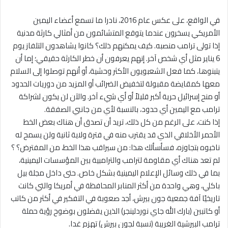
في الواقع، على عكس عام 2016، نادرا ما تسمع أعضاء اليمين
الأمريكي يسخرون عندما يتوقع المتشائمون من أمثالي كارثة مدنية
إذا تولى ترامب منصبه. كيف يمكنهم ذلك؟ كانوا يشاهدون التلفاز يوم
6 يناير مثل أي شخص آخر. إنهم يعرفون أن خطر الكارثة حقيقي؛ إما أن
يتبنوها، كما فعل الشعبويون الأكثر وحشية، أو أنهم توصلوا إلى السلام
معها كمقايضة مقبولة لتخفيض الضرائب أو المزيد من دوريات الحدود
أو منح إسرائيل حرية أكبر قليلاً أو أي شيء آخر. والآن لن يكون لشراكة
ترامب مع اليمين أي حدود، بالنسبة لأي من جانبي الصفقة.
إذا كنت، على الرغم من كل ذلك، تريد أن تصدق أن هناك بعض الخط
الأحمر الأخلاقي الذي قد يقترب منه في فترة ولاية ثانية ولن يسمح له
ناخبوه بتجاوزه، فسأسألك هذا: من سيراقب هذا الخط، من المفترض؟ ؟
لم تعد هناك أي مقاومة لترامب والترامبية بين المؤسسات اليمينية،
بما في ذلك وسائل الإعلام اليمينية بشكل خاص. حتى داخل مجلة بيل
باكلي، وهي واحدة من أكثر المنابر المحافظة في أمريكا والتي كانت
تاريخيًا آفة جمعية جون بيرش، أجد صعوبة في التفكير في أكثر من كاتب
أو كاتبين (بارك الله جاي نوردلينجر) الذين يفضلون بوضوح رؤية حملة
ترامب البيرشية الغريبة (نسبة لجون بيرش) تهزم غدا.