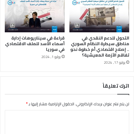
ب
د
و
ن
ط
ي
التحول للدعم النقدي في
قراءة في سيناريوهات إدارة
ا
مناطق سيطرة النظام السوري
أسماء الأسد للملف الاقتصادي
ر
.. إصلاح اقتصادي أم خطوة نحو
في سوريا
ا
تفاقم الأزمة المعيشية؟
يوليو 1, 2024
ل
يوليو 17, 2024
ت
ا
ب
اترك تعليقاً
ع
ة
ل
لن يتم نشر عنوان بريدك الإلكتروني.
الحقول الإلزامية مشار إليها بـ
*
ل
ق
ا
و
ل
ا
ت
ت