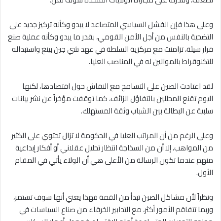
وعلى هذا فإن الفشل السياسي المتصاعد لا يبدو وكأنه تركيز جديد على
التضحية بالنفس من أجل الأمن القومي، بقدر ما يبدو وكأنه عملية صنع
قرار سيئة، تزامنت مع مركزية السلطة في عهد شي جين بينغ واستبداله
للتكنوقراط بالموالين له في المناصب العليا.
لقد اعتادت الصين على التسامح مع النقاش حول اقتصادها، لكنها
اليوم تقنع المحللين بالتفاؤل الزائف، كما توقفت مؤخراً عن نشر بيانات
سلبية عن البطالة بين الشباب وثقة المستهلك.
وعلى الرغم من أن المراتب العليا في الحكومة لا تزال تحتوي على الكثير
من المواهب، إلا أن من السذاجة انتظار تحليل عقلاني أو أفكار إبداعية
منهم عندما تكون الرسالة من الأعلى هي أن الولاء يأتي في المقام
الأول.
ونظراً لأن مشاكل الصين تبدأ من القمة فهذا يعني أنها سوف تستمر،
وربما تتفاقم الأمور أكثر، مع التدابير الخرقاء من صناع السياسات في