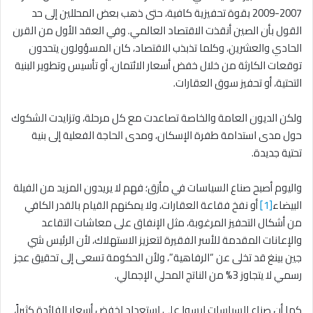
2007-2009 بقوة تحفيزية كافية، حتى ذهب بعض المحللين إلى حد
القول بأن الصين أنقذت الاقتصاد العالمي. وفي العقد الأول من القرن
الحادي والعشرين، وكلما تذبذب الاقتصاد، كان المسؤولون يتحدون
توقعات الكارثة من خلال خفض أسعار الائتمان، أو تأسيس وتطوير البنية
التحتية، أو تحفيز سوق العقارات.
ولكن الديون العامة والخاصة تصاعدت مع كل مرحلة، وتزايدت الشكوك
حول مدى استدامة طفرة الإسكان، ومدى الحاجة الفعلية إلى بنية
تحتية جديدة.
واليوم أصبح صناع السياسات في مأزق؛ فهم لا يريدون المزيد من الفيلة
البيضاء
[1]
أو نفخ فقاعة العقارات، ولا يمكنهم القيام بالقدر الكافي
من أشكال التحفيز المرغوبة، مثل الإنفاق على معاشات التقاعد
والإعانات المقدمة للأسر الفقيرة لتعزيز الاستهلاك، لأن الرئيس شي
جين بينغ قد تخلى عن “الرفاهية”، ولأن الحكومة تسعى إلى تحقيق عجز
رسمي لا يتجاوز 3% من الناتج المحلي الإجمالي.
كما أن صناع السياسات ليسوا على استعداد لخفض أسعار الفائدة كثيراً،