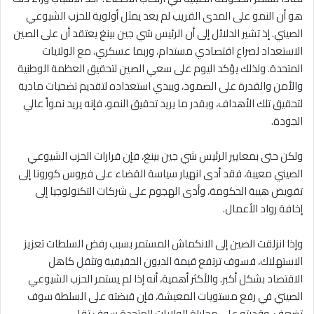
هو أن النمو على المدى القريب لم يعد يمثل أولوية للحزب الشيوعي
الصيني. إذ تشير الدلائل إلى أن الرئيس شي جين بينغ يعتقد أن على الصين
الاستعداد لصراع اقتصادي مستدام، وربما عسكري، مع الولايات
المتحدة. ولذلك يؤكد اليوم على سعي الصين لتحقيق العظمة الوطنية
والأمن والقدرة على الصمود، ويبدي استعداده لتقديم تضحيات مادية
لتحقيق تلك الأهداف، وبقدر ما يريد تحقيق النمو، فإنه يريد نمواً عالي
الجودة.
ولكن حتى بمعايير الرئيس شي جين بينغ، فإن قرارات الحزب الشيوعي
الصيني معيبة، فقد أدى انهيار سياسة القضاء على فيروس كورونا إلى
تقويض هيبة الحكومة، وأدى الهجوم على شركات التكنولوجيا إلى
إخافة رواد الأعمال.
وإذا انزلقت الصين إلى الانكماش المستمر بسبب رفض السلطات تعزيز
الاستهلاك، فسوف ترتفع قيمة الديون الحقيقية وتثقل كاهل
الاقتصاد بشكل أكبر. والأكثر أهمية، أنه إذا لم يستمر الحزب الشيوعي
الصيني في رفع مستويات المعيشة، فإن قبضته على السلطة سوف
تضعف، وقدرته على مجاراة الولايات المتحدة سوف تقل.