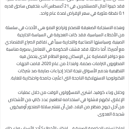
فقد خيبوا آمال المستثمرين، في 21 أغسطس/آب، بتخفيض ساحق قدره
0.1 نقطة مئوية في سعر الإقراض لمدة عام واحد.
وهذه الاستجابة الضعيفة للتضخم وتراجع النمو هي الأحدث في سلسلة
من الأخطاء السياسية، فقد كانت العجرفة في السياسة الخارجية
الصينية، وسياستها الصناعية والتجارية سبباً في تفاقم الصراع الاقتصادي
مع أميركا. أما داخليًا، فقد فشلت الحكومة في التعامل بصورة مناسبة
مع حوافز المضاربة على الإسكان ومع النظام الذي يتحمل فيه
المطورون التزامات ضخمة. وابتداءً من عام 2020، قامت الجهات
التنظيمية بتدمير الأسواق نتيجة اتخاذ إجراءات صارمة ضد شركات
التكنولوجيا الاستهلاكية الناجحة التي اعتُبرت جامحة واحتكارية للغاية.
وخلال وباء كوفيد، اشترى المسؤولون الوقت من خلال عمليات
الإغلاق، لكنهم فشلوا في استخدامه لتطعيم عدد كافٍ من الأشخاص
من أجل خروج منظم من البلاد، قبل أن تنتشر سلالة المتحور أوميكرون
شديدة العدوى.
لماذا تستمر الحكومة الصينية في ارتكاب الأخطاء؟ أحد الأسباب وراء ذلك