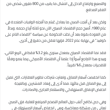
والتصنيع وارتفاع الدخل إلى انتشال ما يقرب من 800 مليون شخص من
الفقر المدقع.
ولكن بعد أن أنتجت الصين ما يعادل عُشر ما أنتجته الولايات المتحدة في
عام 1980، أصبح حجم الاقتصاد الصيني الآن نحو ثلاثة أرباع حجمه. وبدلاً
من العودة بقوة بعد أن تخلت الحكومة عن سياسة “القضاء التام على
كوفيد” في نهاية عام 2022، فإنها تتنقل من حفرةٍ إلى أخرى.
فقد نما الاقتصاد الصيني بمعدل سنوي بلغ 3.2% فقط في الربع الثاني،
ويبدو هذا التراجع أسوأ إذا علمنا أن الاقتصاد الأميركي ربما ينمو وفقًا
للتقديرات بمعدل 6% تقريباً.
كما انخفضت أسعار المنازل، وتعثرت شركات تطوير العقارات، التي تميل
إلى بيع المنازل قبل بنائها، مما أدى إلى إبعاد المشترين. وبالنتيجة
انخفض الإنفاق الاستهلاكي والاستثمار التجاري والصادرات.
وفي حين تكافح أغلب دول العالم التضخم المرتفع للغاية، فإن الصين
تعاني من مشكلة معاكسة، وهي انخفاض أسعار المستهلك في