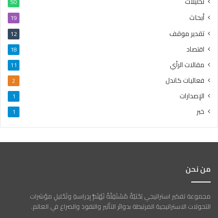
تحليلات
50
أبحاث
19
تقدير موقف
12
اقتصاد
18
مقالات الرأي
11
فعاليات كاندل
2
الإصدارات
1
خبر
1
من نحن
مجموعة تفكير استراتيجي بَحْثيّةٌ مُسْتَقِلّةٌ تَهْتَمُّ بِدِراسةِ وتَحْليلِ مؤشرات
التحولات الاستراتيجية المرتبطة بدوائر التأثير والنفوذ والصراع في العالم.