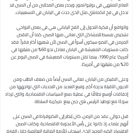
العام المنتهي في يوليو/تموز. ويحذر بعض المحللين من أن الصين قد
تدخل في فخ انكماشي مثل الذي حدث في اليابان في التسعينيات.
والواقع أن فكرة التحول إلى الفخ الياباني هي في بعض النواحي
تشخيص مبسط للمشاكل التي تعاني منها الصين، كما أن النقص
المزمن في النمو سيكون أسوأ في الصين لأن شعبها أكثر فقراً. فقد
كانت مستويات المعيشة في اليابان تعادل نحو 60% من مثيلتها في
أمريكا عام 1990، بينما تقل مستويات المعيشة في الصين اليوم عن
20% من مثيلتها في أمريكا.
وعلى النقيض من اليابان، تعاني الصين أيضاً من ضعف الطلب ومن
الديون الثقيلة بدرجة أكبر. وتنبع العديد من التحديات التي تواجهها من
إخفاقات أوسع نطاقًا في عملية صنع السياسات الاقتصادية، والتي تزداد
سوءًا مع توطيد الرئيس شي جين بينغ مركزية السلطة.
قبل حوالي عقد من الزمن، كان يُنظر إلى التكنوقراط في الصين على
أنهم علماء، إذ كانوا على رأس الأعجوبة الاقتصادية. وكانت الصين
الاقتصاد الكبير الوحيد الذي استجاب للأزمة المالية العالمية خلال الفترة