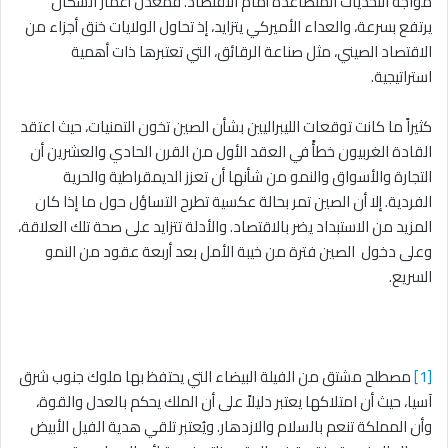
مواجه التحديات المتصاعدة أمام الاقتصاد. فمعدل أعمار السكان
يرتفع بسرعة، والعداء الأميركي يتزايد، إذ تحاول الولايات خنق أجزاء من
الاقتصاد الصيني، مثل صناعة الرقائق، التي تعتبرها ذات أهمية
استراتيجية.
كثيراً ما كانت توقعات الليبراليين بشأن الصين تخون التمنيات، حيث اعتقد
القادة الغربيون خطأً في العقد الأول من القرن الحادي والعشرين أن
التجارة والأسواق والنمو من شأنها أن تعزز الديمقراطية والحرية
الفردية. إلا أن الصين تمر بحالة عكسية تطرح التساؤل حول ما إذا كان
المزيد من الاستبداد يضر بالاقتصاد. والأدلة تتزايد على صحة تلك العلاقة،
وعلى دخول الصين فترة من خيبة الأمل بعد أربعة عقود من النمو
السريع.
[1]
مصطلح مشتق من الفيلة البيضاء التي يحتفظ بها ملوك جنوب شرق
آسيا، حيث أن امتلاكها يعتبر دليلاً على أن الملك يحكم بالعدل والقوة،
وأن المملكة تنعم بالسلام والازدهار. ويُعتبر تلقي هدية الفيل الأبيض