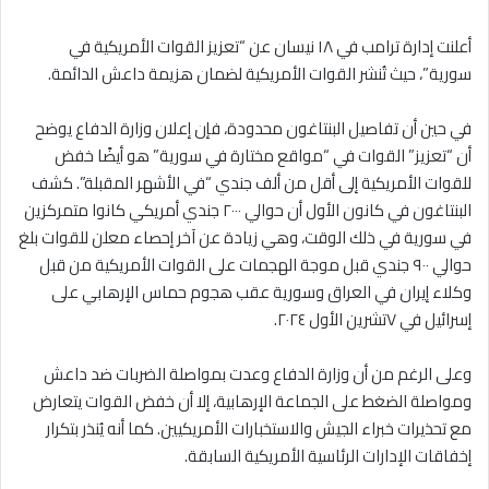
أعلنت إدارة ترامب في ١٨ نيسان عن “تعزيز القوات الأمريكية في
سورية”، حيث تُنشر القوات الأمريكية لضمان هزيمة داعش الدائمة.
في حين أن تفاصيل البنتاغون محدودة، فإن إعلان وزارة الدفاع يوضح
أن “تعزيز” القوات في “مواقع مختارة في سورية” هو أيضًا خفض
للقوات الأمريكية إلى أقل من ألف جندي “في الأشهر المقبلة”. كشف
البنتاغون في كانون الأول أن حوالي ٢٠٠٠ جندي أمريكي كانوا متمركزين
في سورية في ذلك الوقت، وهي زيادة عن آخر إحصاء معلن للقوات بلغ
حوالي ٩٠٠ جندي قبل موجة الهجمات على القوات الأمريكية من قبل
وكلاء إيران في العراق وسورية عقب هجوم حماس الإرهابي على
إسرائيل في ٧تشرين الأول ٢٠٢٤.
وعلى الرغم من أن وزارة الدفاع وعدت بمواصلة الضربات ضد داعش
ومواصلة الضغط على الجماعة الإرهابية، إلا أن خفض القوات يتعارض
مع تحذيرات خبراء الجيش والاستخبارات الأمريكيين. كما أنه يُنذر بتكرار
إخفاقات الإدارات الرئاسية الأمريكية السابقة.