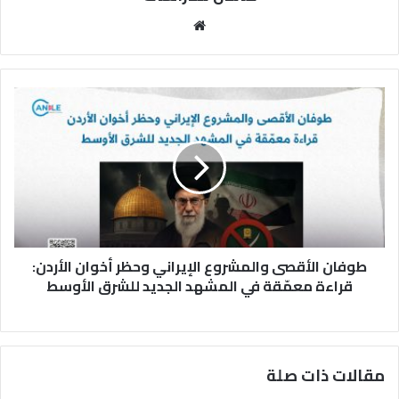
مو
قع
الوي
ب
ط
و
ف
ا
ن
ا
ل
أ
ق
طوفان الأقصى والمشروع الإيراني وحظر أخوان الأردن:
ص
ى
قراءة معمّقة في المشهد الجديد للشرق الأوسط
و
ا
ل
م
مقالات ذات صلة
ش
ر