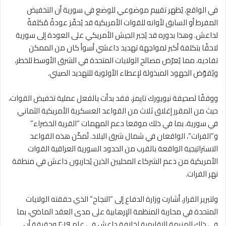
في الواقع، يُظهر تقييم موضوعي للوضع في سورية أن التخفيض
المفرط أو السابق لأوانه للقوات الأمريكية قد يُحفّز عودةً مُكلفةً
لداعش. وهذا بدوره قد يُجبر الجيش الأمريكي على العودة إلى سورية
لاحقًا بتكلفة أكبر لمواجهة تهديد داعشي أسوأ كان من الممكن
تفاديه، مما يُعرّض مصالح الولايات المتحدة في الشرق الأوسط للخطر،
ويُقوّض الجهود المبذولة لإعطاء الأولوية للتهديد الصيني.
ووفقًا لصحيفة نيويورك تايمز، فقد بدأت بالفعل عملية تخفيض القوات،
حيث من المقرر إغلاق ثلاث من القواعد العسكرية الأمريكية الثماني
في سورية، بما في ذلك موقعا دعم المهمات “القرية الخضراء”
و”الفرات”، الواقعان في شمال شرق البلاد. تُمكّن هذه القواعد
الاستراتيجية الواقعة بالقرب من الحدود السورية العراقية القوات
الأمريكية من دعم الشركاء المحليين الذين يُحاربون داعش في منطقة
نهر الفرات.
ولتبرير القرار، أشارت وزارة الدفاع إلى “النجاح” الذي حققته الولايات
المتحدة في محاربة المنظمة الإرهابية على مدى العقد الماضي، بما
في ذلك الهزيمة الإقليمية لخلافة داعش في عام ٢٠١٩ وحقيقة أن