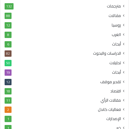
مترجمات
132
مقالات
88
روسيا
12
الغرب
8
أبحاث
6
الدراسات والبحوث
82
تحليلات
50
أبحاث
19
تقدير موقف
12
اقتصاد
18
مقالات الرأي
11
فعاليات كاندل
2
الإصدارات
1
خبر
1