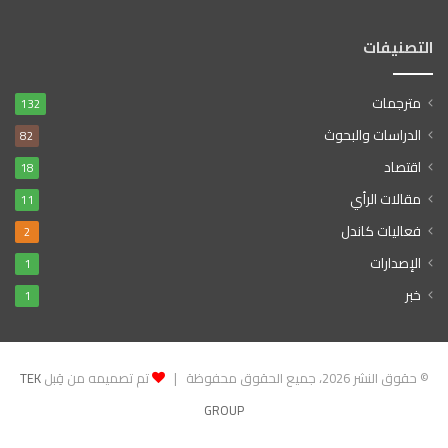
التصنيفات
مترجمات
132
الدراسات والبحوث
82
اقتصاد
18
مقالات الرأي
11
فعاليات كاندل
2
الإصدارات
1
خبر
1
© حقوق النشر 2026، جميع الحقوق محفوظة |
تم تصميمه من قِبل
TEK
GROUP