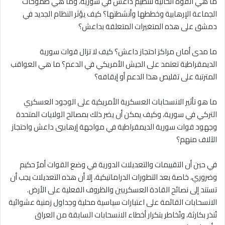
ما هي القوة الحالية لتنظيم داعش في سورية، وما هي طموحات
الجماعة الإرهابية وخططها وأنشطتها؟ كيف يؤثر النظام الجديد في
دمشق على هذه المتغيرات المتعلقة بداعش؟
ما مدى أمان مراكز احتجاز داعش؟ كيف لا تزال قوات سورية
الديمقراطية تعتمد على الجيش الأمريكي في الدعم؟ ما هي العواقب
المترتبة على تقليص هذا الدعم أو إيقافه؟
ما هو تأثير الانسحابات العسكرية الأمريكية على الوجود العسكري
التركي في سورية، وكيف يمكن أن يضر ذلك بمصالح الولايات المتحدة
وجهود قوات سورية الديمقراطية في مواجهة إرهابيي داعش واحتجاز
الآلاف منهم؟
في حين أن التقييمات والتعديلات الدورية في وضع القوات أمرٌ حكيم
وضروري، خاصة بعد التطورات الدراماتيكية، إلا أن هذه التعديلات يجب أن
تستند إلى نصائح القادة العسكريين والظروف الفعلية على الأرض.
الانسحابات القائمة على اعتبارات سياسية محلية وجداول زمنية عشوائية
تُنذر بكارثة، وتُخاطر بتكرار أخطاء الانسحابات السابقة من العراق