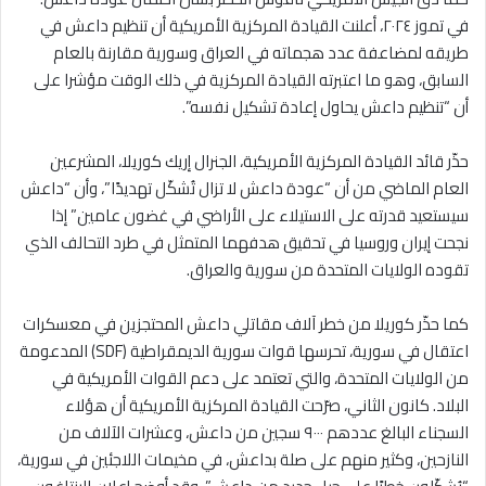
في تموز ٢٠٢٤، أعلنت القيادة المركزية الأمريكية أن تنظيم داعش في
طريقه لمضاعفة عدد هجماته في العراق وسورية مقارنة بالعام
السابق، وهو ما اعتبرته القيادة المركزية في ذلك الوقت مؤشرا على
أن “تنظيم داعش يحاول إعادة تشكيل نفسه”.
حذّر قائد القيادة المركزية الأمريكية، الجنرال إريك كوريلا، المشرعين
العام الماضي من أن “عودة داعش لا تزال تُشكّل تهديدًا”، وأن “داعش
سيستعيد قدرته على الاستيلاء على الأراضي في غضون عامين” إذا
نجحت إيران وروسيا في تحقيق هدفهما المتمثل في طرد التحالف الذي
تقوده الولايات المتحدة من سورية والعراق.
كما حذّر كوريلا من خطر آلاف مقاتلي داعش المحتجزين في معسكرات
اعتقال في سورية، تحرسها قوات سورية الديمقراطية (SDF) المدعومة
من الولايات المتحدة، والتي تعتمد على دعم القوات الأمريكية في
البلاد. كانون الثاني، صرّحت القيادة المركزية الأمريكية أن هؤلاء
السجناء البالغ عددهم ٩٠٠٠ سجين من داعش، وعشرات الآلاف من
النازحين، وكثير منهم على صلة بداعش، في مخيمات اللاجئين في سورية،