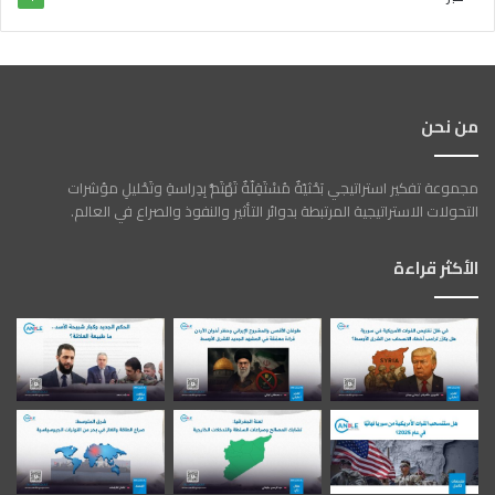
من نحن
مجموعة تفكير استراتيجي بَحْثيّةٌ مُسْتَقِلّةٌ تَهْتَمُّ بِدِراسةِ وتَحْليلِ مؤشرات
التحولات الاستراتيجية المرتبطة بدوائر التأثير والنفوذ والصراع في العالم.
الأكثر قراءة