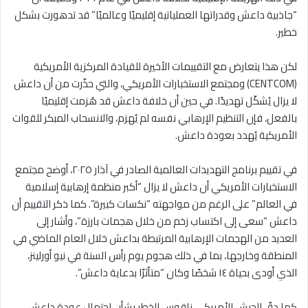
“جاذبية داعش وقدراتها العملياتية إقليميًا وعالميًا” قد تدهورت بشكل
خطير.
لكن هذا يتعارض مع التقييمات الأخيرة للقيادة المركزية الأمريكية
(CENTCOM) ومجتمع الاستخبارات الأمريكي، والتي حذّرت من أن داعش
لا يزال يُشكّل تهديدًا. في حين أن خلافة داعش قد هُزمت إقليميًا
بالفعل، فإن التنظيم الإرهابي نفسه لم يُهزم، والانسحاب المبكر للقوات
الأمريكية يُهدد بعودة داعش.
في تقييم برنامج التهديدات العالمية الصادر في آذار ٢٠٢٥، أوضح مجتمع
الاستخبارات الأمريكي أن داعش لا يزال “أكبر منظمة إرهابية إسلامية
في العالم” على الرغم من مواجهته “نكسات كبيرة”. كما ذكر التقييم أن
داعش “سعى إلى اكتساب زخم من خلال هجمات بارزة”، وأشار إلى
العديد من الهجمات الإرهابية المرتبطة بداعش خلال العام الماضي في
المنطقة وخارجها، بما في ذلك هجوم يوم رأس السنة في نيو أورلينز،
الذي أودى بحياة ١٤ شخصًا وكان “متأثرًا بدعاية داعش”.
كما دقّ الجيش الأمريكي ناقوس الخطر بشأن احتمال عودة داعش.