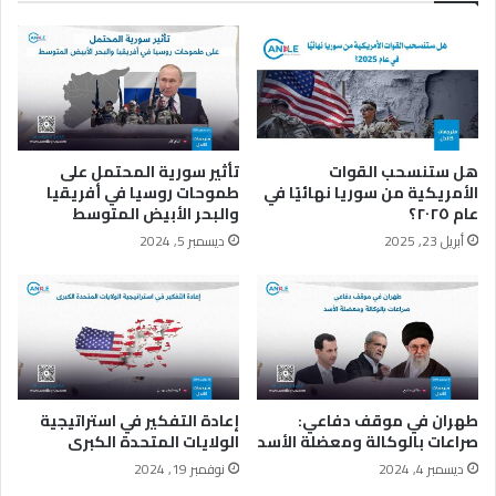
و
ع
ا
ل
إ
ي
ر
هل ستنسحب القوات
تأثير سورية المحتمل على
ا
الأمريكية من سوريا نهائيًا في
طموحات روسيا في أفريقيا
ن
عام ٢٠٢٥؟
والبحر الأبيض المتوسط
ي
أبريل 23, 2025
ديسمبر 5, 2024
و
ح
ظ
ر
أ
خ
و
ا
طهران في موقف دفاعي:
إعادة التفكير في استراتيجية
ن
صراعات بالوكالة ومعضلة الأسد
الولايات المتحدة الكبرى
ا
ديسمبر 4, 2024
نوفمبر 19, 2024
ل