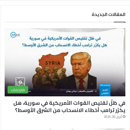
س
o
ل
المقالات الجديدة
ب
u
ق
و
T
ر
ك
u
ا
b
م
e
مترجمات
في ظلّ تقليص القوات الأمريكية في سورية، هل
يكرّر ترامب أخطاء الانسحاب من الشرق الأوسط؟
أبريل 30, 2025