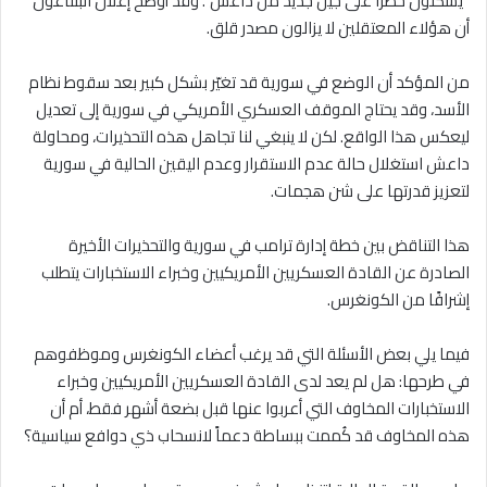
“يُشكّلون خطرًا على جيل جديد من داعش”. وقد أوضح إعلان البنتاغون
أن هؤلاء المعتقلين لا يزالون مصدر قلق.
من المؤكد أن الوضع في سورية قد تغيّر بشكل كبير بعد سقوط نظام
الأسد، وقد يحتاج الموقف العسكري الأمريكي في سورية إلى تعديل
ليعكس هذا الواقع. لكن لا ينبغي لنا تجاهل هذه التحذيرات، ومحاولة
داعش استغلال حالة عدم الاستقرار وعدم اليقين الحالية في سورية
لتعزيز قدرتها على شن هجمات.
هذا التناقض بين خطة إدارة ترامب في سورية والتحذيرات الأخيرة
الصادرة عن القادة العسكريين الأمريكيين وخبراء الاستخبارات يتطلب
إشرافًا من الكونغرس.
فيما يلي بعض الأسئلة التي قد يرغب أعضاء الكونغرس وموظفوهم
في طرحها: هل لم يعد لدى القادة العسكريين الأمريكيين وخبراء
الاستخبارات المخاوف التي أعربوا عنها قبل بضعة أشهر فقط، أم أن
هذه المخاوف قد كُممت ببساطة دعماً لانسحاب ذي دوافع سياسية؟