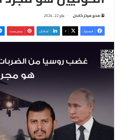
محرر مركز كاندل
يناير 22, 2024
فيسبوك
‫X
لينكدإن
بينتيريست