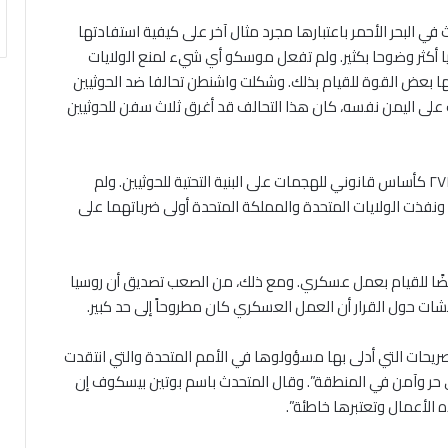
ي البحر الأحمر باعتبارها مجرد مثال آخر على كيفية استفادتها
 أكثر وضوحا بكثير. ولم تفعل موسكو أي شيء لمنع الولايات
ا بعض القوة للقيام بذلك. وشكلت واشنطن تحالفا ضد الحوثيين
بات على اليمن نفسه، كان هذا التحالف قد أغرق ثلاث سفن للحوثيين
في ١١ كانون الثاني، طرحت واشنطن قرار الأمم المتحدة ٢٧٢٢ كأساس قانوني للهجمات على البنية التحتية للحوثيين. ولم
، ونفذت الولايات المتحدة والمملكة المتحدة أولى ضرباتهما على
فويضًا للقيام بعمل عسكري. ومع ذلك، من الصعب تصديق أن روسيا
قشات حول القرار أن العمل العسكري كان مطروحاً إلى حد كبير.
يحات التي أدلى بها مسؤولوها في الأمم المتحدة والتي انتقدت
ري حر وآمن في المنطقة”. وقال المتحدث باسم بوتين بيسكوف إن
ذه الأعمال وتعتبرها خاطئة”.