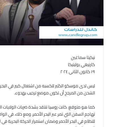
نيكيتا سماغين
كارنيغي بوليتيكا
١٩ كانون الثاني ٢٠٢٤
ليس لدى موسكو الكثير لتكسبه من اشتعال كبير في البح
الشحن من المرجح أن تكون موضع ترحيب بهدوء.
كما هو متوقع، كانت روسيا تنتقد بشدة ضربات الولايات ال
تهاجم السفن التي تمر عبر البحر الأحمر. ومع ذلك، في ا
للنظام في البحر الأحمر وضمان استمرار الحركة البحرية 