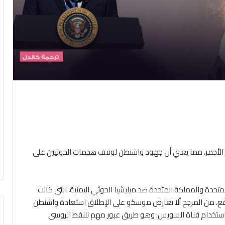
ر الأحمر، مما يعني أن جهود واشنطن لوقف هجمات الحوثيين على
متحدة والمملكة المتحدة ضد ميليشيا الحوثي اليمنية، التي كانت
لواقع، من المرجح ألا تعارض موسكو على الإطلاق استعادة واشنطن
في استخدام قناة السويس: وهو طريق عبور مهم للنفط الروسي