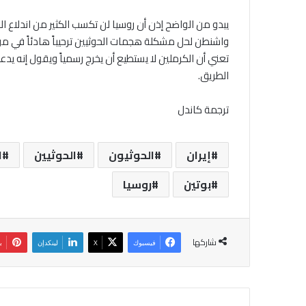
يبدو من الواضح إذن أن روسيا لن تكسب الكثير من اندلاع ال
واشنطن لحل مشكلة هجمات الحوثيين ترحيباً هادئاً في موسك
تعني أن الكرملين لا يستطيع أن يخرج رسمياً ويقول إنه ي
الطريق.
ترجمة كاندل
إيران
الحوثيون
الحوثيين
ا
بوتين
روسيا
شاركها
فيسبوك
‫X
لينكدإن
ب