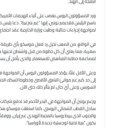
المتجه إلى الهند.
ورد المسؤولون الروس بغضب على أنباء الهجمات الأمريكية
باسم الرئيس فلاديمير بوتين، إنها “غير شرعية”. دعا رئي
لمواجهة إجراءات جنائية؛ وطلبت وزارة الخارجية عقد اجتما
في الواقع، من الصعب تخيل رد فعل موسكو بأي طريقة أخر
صفرية، مما يعني أن كل خطوة من قبل واشنطن تدينها مو
لمضاعفة خطابه المناهض للاستعمار، والذي يأمل أن يس
وعلى الأقل علنًا، يؤكد المسؤولون الروس أن المواجهة في 
السويس، وعلى أي حال، لم يتأثر ذلك حتى الآن.
وزعم بوتين أن المواجهة في البحر الأحمر قد تدفع شركات
ساحل القطب الشمالي الروسي. كما استغلت موسكو هذه الل
والجنوب الذي يربط روسيا بالمحيط الهندي عبر إيران. ووف
يكون “بنية تحتية لوجستية جديدة لأوراسيا”.