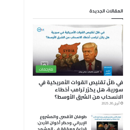
ب
u
ق
المقالات الجديدة
و
T
ر
ك
u
ا
b
م
e
مترجمات
في ظلّ تقليص القوات الأمريكية في
سورية، هل يكرّر ترامب أخطاء
الانسحاب من الشرق الأوسط؟
أبريل 30, 2025
طوفان الأقصى والمشروع
الإيراني وحظر أخوان الأردن:
قراءة معمّقة في المشهد