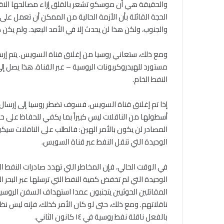
والحقيقة هي أن موسكو تشعر بالقلق إزاء مصالحها الاقتص
الحجة القائلة بأن الأزمة الحالية من الممكن أن تعمل على
والجنوب، ولكن هذا لن يحدث إلا في الأمد البعيد. ولم ي
ومع ذلك، ستعاني روسيا من إغلاق قناة السويس. يتم إرسا
النفط الخام.
إذا تم إغلاق قناة السويس، فسوف تضطر روسيا إلى إرسال ن
أسطولها من الناقلات ليس كبيراً بما يكفي للحفاظ على حج
المصادر لن يكون بالأمر الهين: فالطلب على الناقلات سيكو
الوحيدة التي تنقل النفط عبر قناة السويس.
في الوقت الحالي، فإن المخاطر التي تهدد صادرات النفط ا
الوحيدة التي لم تخفض كمية النفط التي ترسلها عبر البحر
المقاتلين الحوثيين يتجنبون عمدا استهداف السفن الروسية
ناقلاتهم. ومع ذلك، حتى لو كان الأمر كذلك، فإنه ليس نظ
بالفعل ناقلة نفط روسية في ١٤ كانون الثاني.