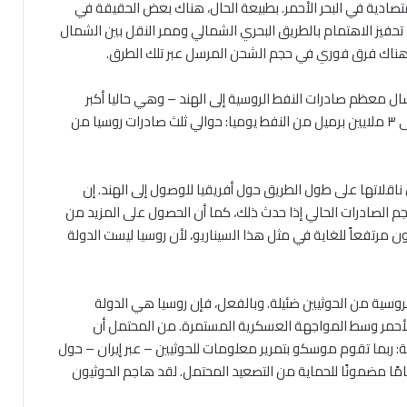
ادية في البحر الأحمر. بطبيعة الحال، هناك بعض الحقيقة في
 تحفيز الاهتمام بالطريق البحري الشمالي وممر النقل بين الشمال
كن هناك فرق فوري في حجم الشحن المرسل عبر تلك الطرق.
ل معظم صادرات النفط الروسية إلى الهند – وهي حاليا أكبر
مستورد للهيدروكربونات الروسية – عبر القناة. هذا يصل إلى ٣ ملايين برميل من النفط يوميا: حوالي ثلث صادرات روسيا من
اقلاتها على طول الطريق حول أفريقيا للوصول إلى الهند. إن
م الصادرات الحالي إذا حدث ذلك، كما أن الحصول على المزيد من
ن مرتفعاً للغاية في مثل هذا السيناريو، لأن روسيا ليست الدولة
لروسية من الحوثيين ضئيلة. وبالفعل، فإن روسيا هي الدولة
 الأحمر وسط المواجهة العسكرية المستمرة. من المحتمل أن
: ربما تقوم موسكو بتمرير معلومات للحوثيين – عبر إيران – حول
امًا مضمونًا للحماية من التصعيد المحتمل. لقد هاجم الحوثيون