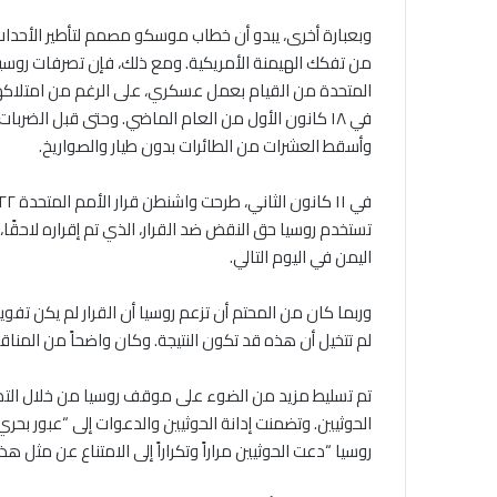
وبعبارة أخرى، يبدو أن خطاب موسكو مصمم لتأطير الأحداث ف
من تفكك الهيمنة الأمريكية. ومع ذلك، فإن تصرفات روسيا
المتحدة من القيام بعمل عسكري، على الرغم من امتلاكه
في ١٨ كانون الأول من العام الماضي. وحتى قبل الضر
وأسقط العشرات من الطائرات بدون طيار والصواريخ.
تستخدم روسيا حق النقض ضد القرار، الذي تم إقراره لاحقًا
اليمن في اليوم التالي.
وربما كان من المحتم أن تزعم روسيا أن القرار لم يكن ت
لم تتخيل أن هذه قد تكون النتيجة. وكان واضحاً من المنا
تم تسليط مزيد من الضوء على موقف روسيا من خلال التصر
الحوثيين. وتضمنت إدانة الحوثيين والدعوات إلى “عبور بح
روسيا “دعت الحوثيين مراراً وتكراراً إلى الامتناع عن مثل ه