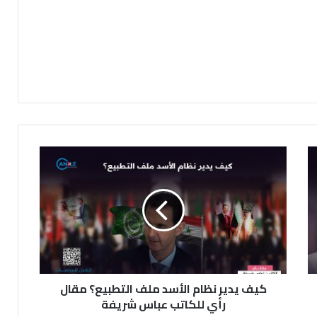
ك
ي
ف
ي
د
ي
ر
ن
ظ
كيف يدير نظام الأسد ملف التطبيع؟ مقال
ا
م
رأي للكاتب عباس شريفة
ا