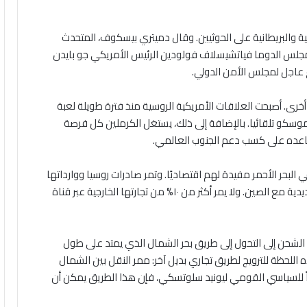
 والبريطانية على الحوثيين. وقال دميتري بيسكوف، المتحدث
س مجلس الدوما فياتشيسلاف فولودين الرئيس الأمريكي جو بايدن
ع عاجل لمجلس الأمن الدولي.
ى. أصبحت العلاقات الأمريكية الروسية منذ فترة طويلة لعبة
سكو تلقائيا. بالإضافة إلى ذلك، يستغل الكرملين كل فرصة
اعده على كسب دعم الجنوب العالمي.
البحر الأحمر مفيدة لهم اقتصاديًا. وتمر صادرات روسيا ووارداتها
إلى حد كبير عبر موانئ الشرق الأقصى وخطوط السكك الحديدية مع الصين. ولا يمر أكثر من ١٠% من تجارتها الخارجية عبر قناة
 الشحن إلى التحول إلى طريق بحر الشمال الذي يمتد على طول
حظة للترويج لطريق تجاري بديل آخر: ممر النقل بين الشمال
قاً للسياسي القومي ليونيد سلوتسكي، فإن هذا الطريق يمكن أن