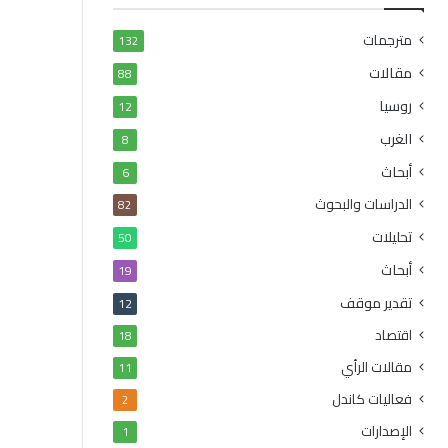
مترجمات
132
مقالات
88
روسيا
12
الغرب
8
أبحاث
6
الدراسات والبحوث
82
تحليلات
50
أبحاث
19
تقدير موقف
12
اقتصاد
18
مقالات الرأي
11
فعاليات كاندل
2
الإصدارات
1