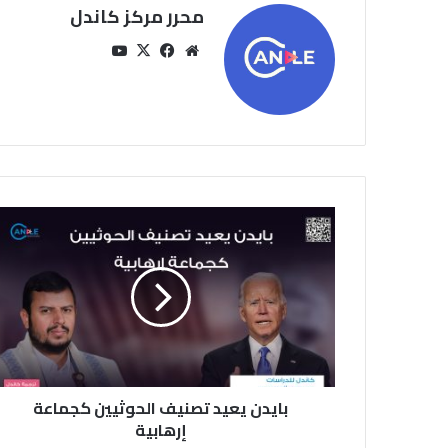
محرر مركز كاندل
مو
في
‫X
‫You
قع
سب
Tu
الوي
وك
be
ب
ب
ا
ي
د
ن
ي
ع
ي
د
بايدن يعيد تصنيف الحوثيين كجماعة
ت
ص
إرهابية
ن