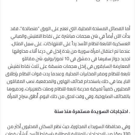
أما الفصائل المسلحة المحلية، التي تعتبر على الورق “متصالحة”، فقد
بدأت الآن أيضاً في شن هجمات مباشرة على نقاط التفتيش والمباني
العسكرية التابعة لنظام الأسد رداً على الانتهاكات. على سبيل المثال،
عندما تم اعتقال امرأة سورية من بلدة إنخل في درعا أثناء محاولتها
تجديد جواز سفرها في دمشق في 10 تموز/يوليو، شن مقاتلو
المعارضة السابقون في إنخل هجمات منسقة على ثلاث نقاط تفتيش
تابعة للنظام ومقر المخابرات المحلية. وعندما ردت قوات النظام بإطلاق
النار، بما في ذلك باستخدام قذائف الهاون والمدفعية، نصب المقاتلون
المحليون كميناً لمركبة مدرعة تابعة للنظام وصلت كتعزيزات، ودمروها
بالقذائف الصاروخية. وفي وقت لاحق من ذلك اليوم، أُطلق سراح المرأة
.
احتجاجات السويدة مستمرة منذ سنة
وفي محافظة السويداء المجاورة، حيث نظم السكان المحليون أكثر من
330 يومًا من الاحتجاجات المتتالية للمطالبة بإسقاط الأسد، أنشأت قوات