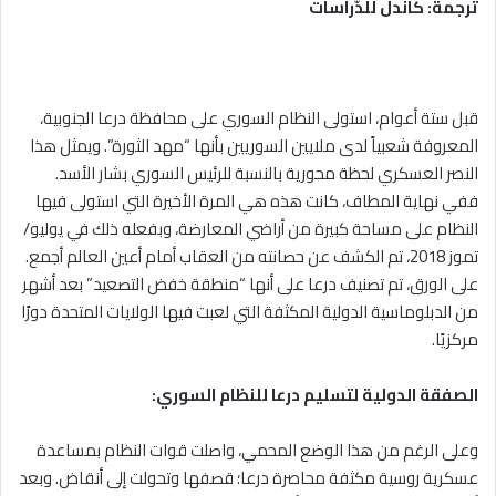
ترجمة: كاندل للدّراسات
قبل ستة أعوام، استولى النظام السوري على محافظة درعا الجنوبية،
المعروفة شعبياً لدى ملايين السوريين بأنها “مهد الثورة”. ويمثل هذا
النصر العسكري لحظة محورية بالنسبة للرئيس السوري بشار الأسد.
ففي نهاية المطاف، كانت هذه هي المرة الأخيرة التي استولى فيها
النظام على مساحة كبيرة من أراضي المعارضة، وبفعله ذلك في يوليو/
تموز 2018، تم الكشف عن حصانته من العقاب أمام أعين العالم أجمع.
على الورق، تم تصنيف درعا على أنها “منطقة خفض التصعيد” بعد أشهر
من الدبلوماسية الدولية المكثفة التي لعبت فيها الولايات المتحدة دورًا
مركزيًا.
الصفقة الدولية لتسليم درعا للنظام السوري:
وعلى الرغم من هذا الوضع المحمي، واصلت قوات النظام بمساعدة
عسكرية روسية مكثفة محاصرة درعا؛ قصفها وتحولت إلى أنقاض. وبعد