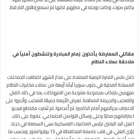
بكاتم صوت. وكانت زوجته في منزلهم، لكنها لم تسمع إطلاق النار قط.
مقاتلي المعارضة يأخذون زمام المبادرة وتنشطون أمنياً في
ملاحقة عملاء النظام
خلال نفس الفترة الزمنية الممتدة على مدار الشهر، اختطفت الجماعات
المسلحة المحلية في جنوب سوريا أيضًا أربعة من عملاء مخابرات النظام
متهمين بارتكاب مجموعة متنوعة من الانتهاكات، بما في ذلك القتل
والتعذيب والجريمة المنظمة. تعرض الأربعة جميعًا للتعذيب، وأجبروا على
الاعتراف بجرائمهم أمام الكاميرا، ثم أُعدموا، ثم نُشرت مقاطع فيديو
اعترافاتهم محليًا وعلى وسائل التواصل الاجتماعي. علاوة على ذلك،
اغتيل اليد اليمنى لرئيس المخابرات العسكرية سيئ السمعة في درعا،
لؤي العلي، في قلب عاصمة المحافظة في 13 يوليو/تموز. وبحسب ما