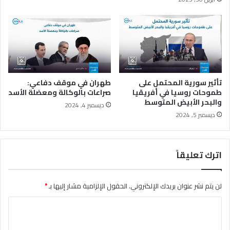
م
ا
ل
ا
ن
ت
ص
ا
تأثير سورية المحتمل على
طهران في موقف دفاعي:
ر
طموحات روسيا في أفريقيا
صراعات بالوكالة ومعضلة الأسد
والبحر الأبيض المتوسط
ق
ديسمبر 4, 2024
ب
ديسمبر 5, 2024
ل
إ
ن
اترك تعليقاً
ه
ا
ء
لن يتم نشر عنوان بريدك الإلكتروني.
الحقول الإلزامية مشار إليها بـ
*
ا
ل
ا
ح
ل
ر