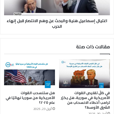
ا
إ
ل
س
ص
م
ر
اغتيال إسماعيل هنية والبحث عن وهم الانتصار قبل إنهاء
ا
ا
ع
الحرب
ع
ي
ف
ل
ي
ه
مقالات ذات صلة
ا
ن
ل
ي
س
ة
و
و
د
ا
ا
ل
ن
ب
ح
ث
في ظلّ تقليص القوات
هل ستنسحب القوات
ع
الأمريكية في سورية، هل يكرّر
الأمريكية من سوريا نهائيًا في
ن
ترامب أخطاء الانسحاب من
عام ٢٠٢٥؟
و
الشرق الأوسط؟
أبريل 23, 2025
ه
أبريل 30, 2025