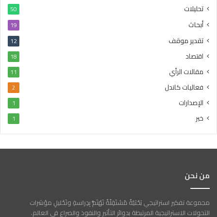
تحليلات
50
أبحاث
19
تقدير موقف
12
اقتصاد
18
مقالات الرأي
11
فعاليات كاندل
2
الإصدارات
1
خبر
1
من نحن
مجموعة تفكير استراتيجي بَحْثيّةٌ مُسْتَقِلّةٌ تَهْتَمُّ بِدِراسةِ وتَحْليلِ مؤشرات
التحولات الاستراتيجية المرتبطة بدوائر التأثير والنفوذ والصراع في العالم.