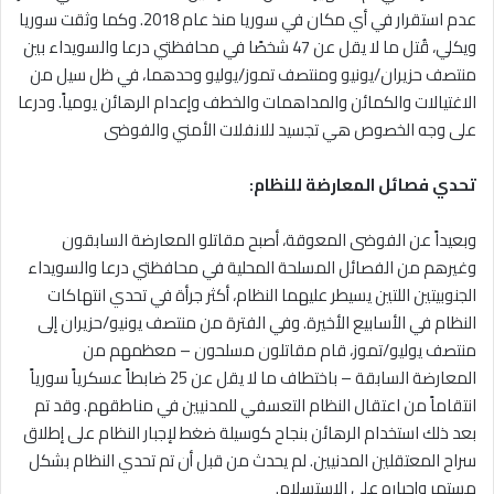
عدم استقرار في أي مكان في سوريا منذ عام 2018. وكما وثقت سوريا
ويكلي، قُتل ما لا يقل عن 47 شخصًا في محافظتي درعا والسويداء بين
منتصف حزيران/يونيو ومنتصف تموز/يوليو وحدهما، في ظل سيل من
الاغتيالات والكمائن والمداهمات والخطف وإعدام الرهائن يومياً. ودرعا
على وجه الخصوص هي تجسيد للانفلات الأمني والفوضى
تحدي فصائل المعارضة للنظام:
وبعيداً عن الفوضى المعوقة، أصبح مقاتلو المعارضة السابقون
وغيرهم من الفصائل المسلحة المحلية في محافظتي درعا والسويداء
الجنوبيتين اللتين يسيطر عليهما النظام، أكثر جرأة في تحدي انتهاكات
النظام في الأسابيع الأخيرة. وفي الفترة من منتصف يونيو/حزيران إلى
منتصف يوليو/تموز، قام مقاتلون مسلحون – معظمهم من
المعارضة السابقة – باختطاف ما لا يقل عن 25 ضابطاً عسكرياً سورياً
انتقاماً من اعتقال النظام التعسفي للمدنيين في مناطقهم. وقد تم
بعد ذلك استخدام الرهائن بنجاح كوسيلة ضغط لإجبار النظام على إطلاق
سراح المعتقلين المدنيين. لم يحدث من قبل أن تم تحدي النظام بشكل
مستمر وإجباره على الاستسلام.