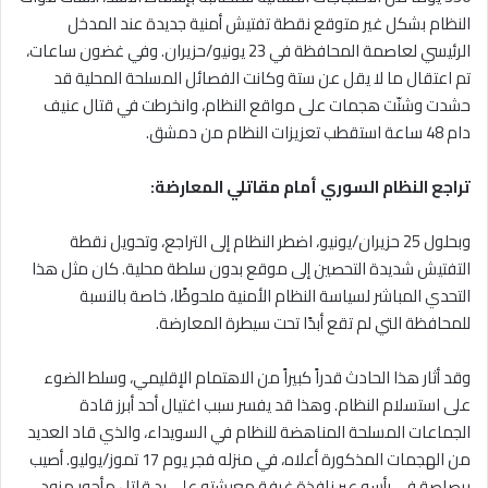
النظام بشكل غير متوقع نقطة تفتيش أمنية جديدة عند المدخل
الرئيسي لعاصمة المحافظة في 23 يونيو/حزيران. وفي غضون ساعات،
تم اعتقال ما لا يقل عن ستة وكانت الفصائل المسلحة المحلية قد
حشدت وشنّت هجمات على مواقع النظام، وانخرطت في قتال عنيف
دام 48 ساعة استقطب تعزيزات النظام من دمشق.
تراجع النظام السوري أمام مقاتلي المعارضة:
وبحلول 25 حزيران/يونيو، اضطر النظام إلى التراجع، وتحويل نقطة
التفتيش شديدة التحصين إلى موقع بدون سلطة محلية. كان مثل هذا
التحدي المباشر لسياسة النظام الأمنية ملحوظًا، خاصة بالنسبة
للمحافظة التي لم تقع أبدًا تحت سيطرة المعارضة.
وقد أثار هذا الحادث قدراً كبيراً من الاهتمام الإقليمي، وسلط الضوء
على استسلام النظام. وهذا قد يفسر سبب اغتيال أحد أبرز قادة
الجماعات المسلحة المناهضة للنظام في السويداء، والذي قاد العديد
من الهجمات المذكورة أعلاه، في منزله فجر يوم 17 تموز/يوليو. أصيب
برصاصة في رأسه عبر نافذة غرفة معيشته على يد قاتل مأجور مزود