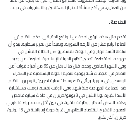
ورد، أشرف الهدف، المعروف باسم أبو لقمان، على ما يقرب من عقد
من التعذيب. في أكبر منشأة لاحتجاز المعتقلين والاستجواب في درعا.
الخلاصة :
تقدم مثل هذه الرؤى لمحة عن الواقع الحقيقي لحكم النظام في
العام الرابع عشر من الأزمة السورية. وبعيداً عن تعزيز سيطرته، يبدو أن
سلطة الأسد تنهار. وفي الوقت نفسه، يواصل النظام الفشل في
جهوده المتقطعة لتحدي تنظيم الدولة الإسلامية المنبعث من جديد.
وفي الشهر الماضي وحده، قُتل ما لا يقل عن 69 من أفراد قوات أمن
النظام في هجمات شبه يومية لتنظيم الدولة الإسلامية عبر الصحراء
الوسطى في سوريا. ويأتي ذلك وسط “عملية تطهير” يقوم بها النظام
ضد الجماعة الجهادية منذ شهر. وفي الوقت نفسه، توفيت مستشارة
الأسد الكبيرة لونا الشبل في 3 يونيو/حزيران في حادث سيارة غامض
يعتقد البعض أنه كان وظيفة داخلية، في حين قُتل محمد براء قاطرجي،
العمود الفقري لاقتصاد النظام، في غارة جوية إسرائيلية في 15 يونيو/
حزيران. أكثر بكثير.