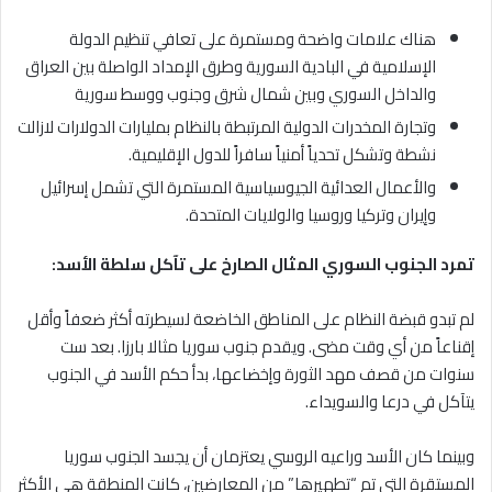
هناك علامات واضحة ومستمرة على تعافي تنظيم الدولة
الإسلامية في البادية السورية وطرق الإمداد الواصلة بين العراق
والداخل السوري وبين شمال شرق وجنوب ووسط سورية
وتجارة المخدرات الدولية المرتبطة بالنظام بمليارات الدولارات لازالت
نشطة وتشكل تحدياً أمنياً سافراً للدول الإقليمية.
والأعمال العدائية الجيوسياسية المستمرة التي تشمل إسرائيل
وإيران وتركيا وروسيا والولايات المتحدة.
تمرد الجنوب السوري المثال الصارخ على تآكل سلطة الأسد:
لم تبدو قبضة النظام على المناطق الخاضعة لسيطرته أكثر ضعفاً وأقل
إقناعاً من أي وقت مضى. ويقدم جنوب سوريا مثالا بارزا. بعد ست
سنوات من قصف مهد الثورة وإخضاعها، بدأ حكم الأسد في الجنوب
يتآكل في درعا والسويداء.
وبينما كان الأسد وراعيه الروسي يعتزمان أن يجسد الجنوب سوريا
المستقرة التي تم “تطهيرها” من المعارضين، كانت المنطقة هي الأكثر