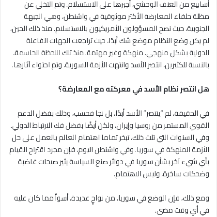
أسابيع من العنف الوحشي، أجبرها على الاستسلام. وتم التخلي عن
مظلة حلفاء المعارضة الأكثر موثوقية في واشنطن، وهي الجبهة
الجنوبية، حيث نصح المسؤولون الأمريكيون بالاستسلام. منذ ذلك الحين،
لم يكن وضع النظام موضع شك أبدًا، حيث تراجعت الجهات الفاعلة
الدولية بشكل منهجي، منهكة وغير مهتمة. منذ تلك اللحظة الحاسمة،
بالنسبة للكثيرين، انتصر الأسد وانتهت الأزمة السورية، وتم احتواء آثارها.
هل انتصر نظام الأسد في معركته مع المعارضة؟
في الحقيقة، لم “ينتصر” الأسد أبدًا، بل نجا فحسب، وذلك بفضل الدعم
القوي المستمر من روسيا وإيران، ولكن أيضًا بفضل فك الارتباط الدولي.
وفي السنوات التي تلت ذلك، تبخر تماما اهتمام العالم بالعمل على حل
الأزمة المنهكة في سوريا. وفي واشنطن اليوم، فإن مجرد اقتراح القيام
بأي شيء آخر بشأن سوريا في دوائر صنع السياسة يثير صيحات غاضبة
وضحكات ساخرة، وليس الاهتمام.
ومع ذلك، فإن الوضع في سوريا، من نواحٍ عديدة، أسوأ مما كان عليه
في أي وقت مضى.