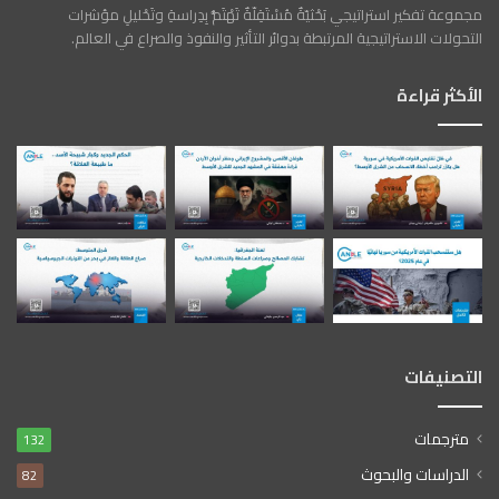
مجموعة تفكير استراتيجي بَحْثيّةٌ مُسْتَقِلّةٌ تَهْتَمُّ بِدِراسةِ وتَحْليلِ مؤشرات
التحولات الاستراتيجية المرتبطة بدوائر التأثير والنفوذ والصراع في العالم.
الأكثر قراءة
التصنيفات
مترجمات
132
الدراسات والبحوث
82