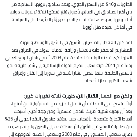
الحاويات و16% من الشحن الجوي، وتعد صناديق ثروتها السيادية من
بين أكبر الصناديق في العالم، بأصول تبلغ قيمتها ثلاثة تريليونات دولار،
أما حروبها وفوضاها فتمتد عبر الحدود؛ ويؤثر لاجئوها على السياسة
في أماكن بعيدة مثل أوروبا.
لقد كان العقدان الماضيان بائسين في الشرق الأوسط، وانتهت
المشاريع الديمقراطية بالفشل وإراقة الدماء، سواء في العراق بعد
الغزو الذي قادته الولايات المتحدة عام 2003، أو في بلدان الربيع العربي
بدءاً عام 2011، حيث سعى تنظيم الدولة الإسلامية إلى شق طريقه نحو
تأسيس الخلافة، بينما سعى بشار الأسد في سوريا إلى القتل وإغراق
شعبه بالكلور وغاز الأعصاب.
ولكن مع انحسار القتال الآن، ظهرت ثلاثة تغييرات كبير:
أولاً- يتعين على المنطقة أن تتحمل المزيد من المسؤولية عن أمنها،
بعد أن تبخرت شهية أمريكا للتدخل عسكرياً، ومن جهة أخرى، أصبحت
أنماط التجارة متعددة الأقطاب، حيث يعتقد صندوق النقد الدولي أن 26%
من صادرات السلع في الشرق الأوسط تذهب إلى الصين والهند، وهو ما
يقارب ضعفي المستوى في عام 2000 وضعفي الحصة الموجهة إلى