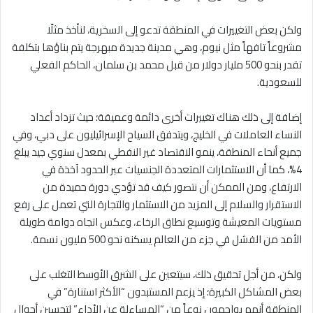
ولكن بعض التغييرات في المنطقة تدعو إلى السخرية، لنأخذ مثلًا
مشروعاً تافهاً مثل نيوم، وهي مدينة جديدة مبهرجة يتم بناؤها بتكلفة
تقدر بنحو 500 مليار دولار من قبل محمد بن سلمان، الحاكم الفعلي
للسعودية.
إضافة إلى ذلك هناك تغييرات أخرى دائمة وعميقة؛ حيث تزداد أعداد
النساء العاملات في الخليج، ويتدفق السياح الإسرائيليون على دبي، وفي
جميع أنحاء المنطقة، ينمو الاقتصاد غير النفطي بمعدل سنوي جيد يبلغ
4%، كما أن الاستثمارات المتعددة الجنسيات عبر الحدود آخذة في
الارتفاع، ومن الممكن أن نتصور كيف قد تؤدي دورة حميدة من
الاستقرار والسلام إلى المزيد من الاستثمار والتجارة التي تعمل على رفع
مستويات المعيشة وتوسيع نطاق الرخاء، وعكس اتجاه دوامة طويلة
الأمد من الفشل في جزء من العالم يسكنه نحو 500 مليون نسمة.
ولكن، من أجل تحقيق ذلك، سيتعين على الشرق الأوسط التغلب على
بعض المشاكل الكبيرة؛ إذ يزعم المستبدون “الأكثر استنارة” في
المنطقة أنهم يواجهون نوعاً من “المساءلة عن الأداء” لتحسين أحوال