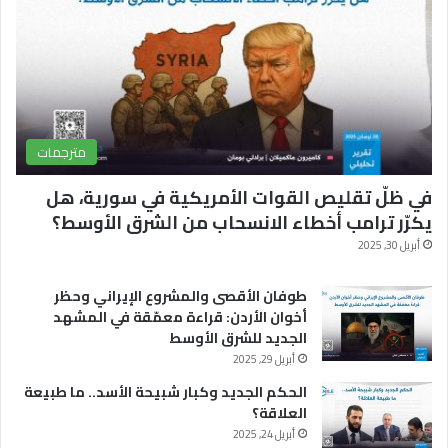
ك
u
ا
b
م
e
مترجمات
في ظلّ تقليص القوات الأمريكية في سورية، هل
يكرّر ترامب أخطاء الانسحاب من الشرق الأوسط؟
أبريل 30, 2025
طوفان الأقصى والمشروع الإيراني وحظر
أخوان الأردن: قراءة معمّقة في المشهد
الجديد للشرق الأوسط
أبريل 29, 2025
الحكم الجديد وكبار شبيحة الأسد.. ما طبيعة
العلاقة؟
أبريل 24, 2025