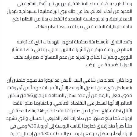
ومخاطر جديدة، فزعماء المنطقة يتوجهون نحو أفكار انتشرت في
العديد من أنحاء العالم، بما في ذلك تبني البراغماتية الاستبدادية كبديل
للديمقراطية، والدبلوماسية المتعددة الأقطاب بدلاً من النظام الذي
قادته الولايات المتحدة في مرحلة ما بعد العام 1945.
ويُعد الشرق الأوسط بيئة محتملة لظهور التهديدات التي قد تواجه
العالم في وقت مبكر من ثلاثينيات القرن الحالي، بما في ذلك الانتشار
النووي، وتغيرات المناخ، والمزيد من عدم المساواة، مع تزايد تخلف
الدول الضعيفة عن الركب.
وإذا كان العديد من شاغلي البيت الأبيض قد تركوا مناصبهم متمنين أن
ينسوا كل شيء عن الشرق الأوسط، إلا أن الأمر بات مهماً من أي وقت
مضى، فعلى الرغم من أن عدد سكان المنطقة لا يتجاوز 6% من سكان
العالم، إلا أنها تسيطر على الاقتصاد العالمي، وباعتبارها منتج النفط
الأقل تكلفة، تبلغ حصتها من صادرات النفط الخام 46٪ وتلك الحصة في
ازدياد، كما تبلغ حصتها من صادرات الغاز الطبيعي المسال، والتي تشهد
طلباً كبيراً منذ إغلاق خطوط الأنابيب الروسية إلى أوروبا، 30% وهي في
ازدياد أيضاً، وبفضل موقعها، يمر عبر المنطقة 30% من إجمالي تجارة