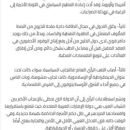
أمريكا وأوروبا، وقد أدت إعادة التنظيم السياسي في الآونة الأخيرة إلى
الرغبة في تهدئة الصراعات.
ثانياً- يخلق التحول في مجال الطاقة حاجة ملحة للخروج من النمط
المألوف المتمثل في الطفرة النفطية والكساد، وبدلاً من ذلك يوجد
حافز قوي لدى دول الخليج من أجل رفع إنتاج الوقود الأحفوري في
العقد المقبل قبل أن يتضاءل الطلب بشكل دائم، ومن أجل إنفاق
العائدات على تنويع الاقتصادات المحلية.
ثالثاً- أصاب التعب الرأي العام؛ فالتجارب السياسية، سواء كانت تحت
عنوان الديمقراطية أو الإسلاموية، كانت تجارب مشوهة، وبات الناس
في جميع أنحاء الشرق الأوسط يتوقون إلى الفرص الاقتصادية.
وتشير استطلاعات الرأي إلى أن الدولة التي تحظى بالإعجاب الأكبر بين
الشباب العرب هي دولة الإمارات العربية المتحدة، حيث تتمتع باستقرارها
واقتصادها المزدهر في ظل حكم الأسرة الحاكمة بقبضة حديدية، وفي
الوقت ذاته، فإن التدخل الغربي الأقل في الأمن والتجارة يعني أيضًا
ضغطًا أقل على حقوق الإنسان أو الديمقراطية.