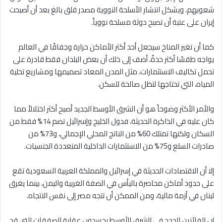
شعوبهم، ويشكل انتشار الأسلحة النووية مصدر قلق بالغ بعد أن أصبحت
إيران على عتبة أن تصبح دولة مسلحة نووياً.
كما أن تغير المناخ سيجعل أحد أكثر الأماكن حرارة وجفافًا في العالم
يواجه طقسًا أكثر حدةً، أضف إلى ذلك أن بعض البلدان فقط قادرة على
تحمل تكاليف الاستثمارات، مثل المدن المعاد تصميمها ومشاريع تحلية
المياه، التي تحتاجها لتظل صالحة للسكن.
والأمر الأكثر وضوحاً هو أن الشرق الأوسط الجديد أصبح أكثر اختلالاً مما
كان عليه في الذاكرة الحديثة، فدول الخليج وإسرائيل تضم 14% فقط من
السكان ولكنها تمتلك 60% من الناتج المحلي الإجمالي، و73% من
صادرات السلع و75% من الاستثمارات الداخلية المتعددة الجنسيات.
إلا أن الاقتصادات الحديثة في إسرائيل والمملكة العربية السعودية تقع
على حدود أماكن محاصرة باليأس في الضفة الغربية واليمن، بينما يغرق
لبنان في أزمة مالية، ومن الممكن أن تتجه مصر إلى نفس الاتجاه.
إن الفائزين الجدد في الشرق الأوسط يجسدون عقلية الصفقات التي قد