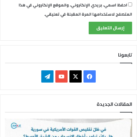
احفظ اسمي، بريدي الإلكتروني، والموقع الإلكتروني في هذا
ل
ا
المتصفح لاستخدامها المرة المقبلة في تعليقي.
ل
ر
ه
ا
ئ
ن
تابعونا
م
ق
ا
ف
ت
ب
ل
ي
X
Y
ي
ا
ل
س
o
ل
س
المقالات الجديدة
ج
ب
u
ق
ن
ا
و
T
ر
ء