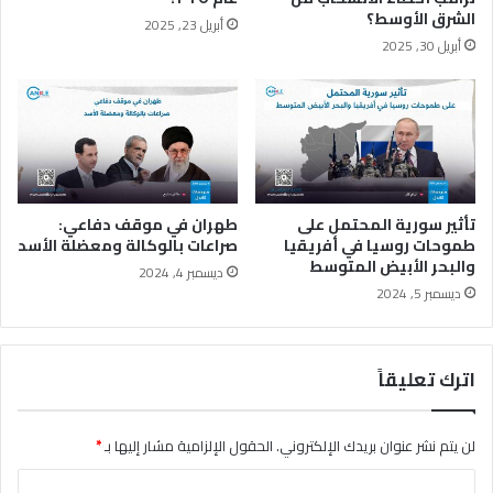
ا
ة
الشرق الأوسط؟
أبريل 23, 2025
ت
ت
أبريل 30, 2025
ا
ت
ل
ج
ر
ا
ئ
ه
ا
ل
س
ا
ي
ل
ة
ب
تأثير سورية المحتمل على
طهران في موقف دفاعي:
.
ر
طموحات روسيا في أفريقيا
صراعات بالوكالة ومعضلة الأسد
والبحر الأبيض المتوسط
ن
ديسمبر 4, 2024
ا
ديسمبر 5, 2024
م
ج
ا
اترك تعليقاً
ل
ن
و
لن يتم نشر عنوان بريدك الإلكتروني.
الحقول الإلزامية مشار إليها بـ
*
و
ي
ا