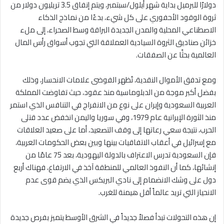
دولارًا للبرميل بداية شهر أيلول/سبتمبر، ويتم إنفاق 3.5 تريليون دولار من
ثروة الوقود الأحفوري على كل شيء، بدءًا من نماذج الذكاء
الاصطناعي المحلية والمدن الجديدة البراقة وسط الصحراء، إلى ملء
خزائن صناديق الثروة السيادية العملاقة التي تجوب أسواق رأس المال
العالمية بحثًا عن الصفقات.
ومع تدفق الأموال النقدية، تُظهر الفوضى علامات الانحسار، وذلك
بفضل أكبر موجة من الدبلوماسية منذ عقود، حيث تفاوضت المملكة
العربية السعودية وإيران على نوع من الانفراج في التنافس الذي استمر
منذ الثورة الإيرانية عام 1979، وفي سوريا واليمن انخفض عدد قتلى
الحرب، نتيجة سعي رعاتها إلى وقف التصعيد، أما على صعيد العلاقات
مع إسرائيل في أعقاب الاتفاقيات بينها وبين بعض الحكومات العربية،
فإن السعودية تدرس الاعتراف بالدولة اليهودية، بعد 75 عامًا من
إنشائها، كما أن النفوذ العالمي للمنطقة آخذ في الارتفاع، فهناك أربع
دول على وشك الانضمام إلى نادي البريكس الذي يضم قوى عدم
الانحياز التي تريد عالماً أقل هيمنة للغرب.
إن هذه التحولات تبدأ فصلاً جديداً في الشرق الأوسط يتميز بفرص جديدة