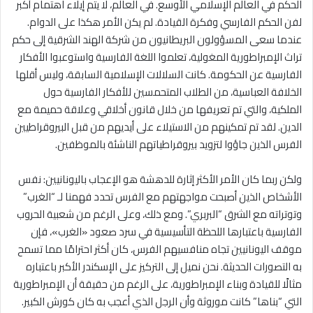
الحكم في العالم الإسلامي الأوسع. في العالم، لا يتم إيلاء اهتمام أكبر
لفن الحكم الفارسي وفكرة القيادة. لم يكن الأمر هكذا على الدوام.
عندما سعى المسؤولون البريطانيون من شركة الهند الشرقية إلى حكم
تراث الإمبراطورية المغولية، تعلموا اللغة الفارسية واستوعبوا الأفكار
الفارسية عن الحكومة. كانت السلالات الإسلامية السابقة، وليس أقلها
الخلافة العباسية، من الطلاب المتحمسين للأفكار الفارسية حول
الملكية، والتي تم تعريفها من خلال قانون أخلاقي وعلاقة حميمة مع
الدين. لقد تم تمكينهم من الاستيلاء على أيديهم من قبل البيروقراطيين
الفرس الذين جاؤوا لتزويد بيروقراطياتهم الناشئة بالموظفين.
ولكن ربما كان الأمر الأكثر إثارة للدهشة هو الإعجاب باليونانيين: نفس
الأشخاص الذين أصبحت مواجهتهم مع الفرس تحدد فهمنا لـ “الغرب”
وتوتراته مع الشرق “البربري”. ومع ذلك، وعلى الرغم من شعبية الحروب
الفارسية باعتبارها اللحظة التأسيسية في سرد ​​صعود «الغرب»، فإن
موقف اليونانيين تجاه منافسيهم الفرس، كان أكثر احترامًا مما تسمح
به التصورات الحديثة. نحن نميل إلى التركيز على الإسكندر الأكبر باعتباره
مثالًا للقيادة وبناء الإمبراطورية، على الرغم من حقيقة أن الإمبراطورية
التي “بناها” كانت موروثة وأن الرجل الذي أعجب به كان كورش الكبير.