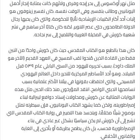
مثل نهر أوكسوس إلى بحر إيجه وفرض ولائهم كانت بمثابة إنجاز أذهل
اليونانيين وطالب بتفسير. وفي الوقت نفسه، كان تفسير زينوفون هو
إثبات أحد أكثر الكتيبات الإرشادية تأثيرًا للحكومة، والتي كان يحبها رجال
الدولة الطامحون حتى عصر التنوير. لكنه كان كتابًا آخر ساهم في نشر
شعبية كورش في المخيلة الغربية والتلميح إلى سر نجاحه.
كان هذا بالطبع هو الكتاب المقدس، حيث كان كورش واحدًا من اثنين
فقط من القادة الذين مُنحوا لقب المسيح في العهد القديم (الآخر هو
الملك داود)، بسبب تحريره لليهود من السبي البابلي عام ٥٣٩ قبل
الميلاد، وهو أحد الأساطير المركزية للتحرر داخل العالم اليهودي
المسيحي، والتي احتفظت بقوتها في بيئتنا الأكثر علمانية بسبب
تسامحها الديني الواضح. انتقد المؤرخون منذ ذلك الحين مثل هذه
الروايات المثالية عن كورش ومحاولات إسناد دوافع ليبرالية لبناء
إمبراطوريته، ولكن كما يشهد الكتاب اليونانيون، فإن سيطرته تمثل
بوضوح شيئًا مختلفًا، ويتجسد هذا التمييز في رواية الكتاب المقدس التي
تشير إلى أن كورش لم يكن سياسيًا بشكل غير عادي في بناء
الإمبراطورية فحسب، بل كان يطمح بطريقة أو بأخرى إلى الغاية
والقانون الأخلاقي.