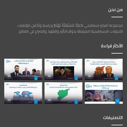
من نحن
مجموعة تفكير استراتيجي بَحْثيّةٌ مُسْتَقِلّةٌ تَهْتَمُّ بِدِراسةِ وتَحْليلِ مؤشرات
التحولات الاستراتيجية المرتبطة بدوائر التأثير والنفوذ والصراع في العالم.
الأكثر قراءة
التصنيفات