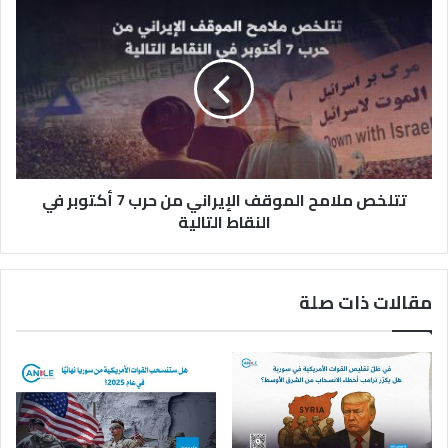
ة
ت
ت
ل
خ
ص
م
ل
ا
م
تتلخص ملامح الموقف الإيراني من حرب 7 أكتوبر في
ح
ا
النقاط التالية
ل
م
و
مقالات ذات صلة
ق
ف
ا
ل
إ
ي
ر