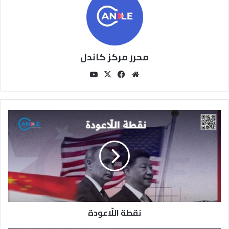
محرر مركز كاندل
مو
في
‫X
‫You
قع
سب
Tu
الوي
وك
be
ب
ن
ق
ط
ة
ا
ل
لّ
ا
ع
نقطة اللّاعودة
و
د