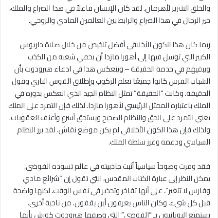
والخلق الشرير لأهرمان. لقد كان الإنسان فاعلاً في هذا الصراع والملك،
خير الرجال في هذا الصراع والرابط بين العالمين المادي والروحي.
ربما كان هذا الكون الأخلاقي أفضل تلخيص من خلال صلاة داريوس
الكبير التي توسل فيها إلى أهورا مازدا أن يحمي شعبه من الكذب
ويبقيهم في خدمة الحقيقة – وينعكس هذا في ادعاء هيرودوت بأن
الشباب الفرس كانوا جميعًا تعلم الركوب وإطلاق القوس الناري وقول
الحقيقة. وكانت “الحقيقة” تمثل النظام الجيد الذي انعكس بدوره في
الملك باعتباره الممثل الرئيسي لأهورا مازدا. لذلك فإن التمرد على الملك
يعني التمرد على الحق والنظام الصحيح ويستحق أسرع وأعنف العقوبات.
ولذلك فإن هذا الكون الأخلاقي لم يكن موضع نقاش. لقد برر النظام
السياسي ودعمه وعزز سلطة الملك.
فقد وفرت وضوحاً سياسياً أثبت جاذبيته في عالم تسوده الفوضى.
يمكن النظر إلى عبارة الكتاب المقدس، التي تقول إن “شرائع مادي
وفارس لا تتغير”، على أنها تفاخر وتحذير في نفس الوقت، لكنها واضحة
قبل كل شيء، وكان الناس يعرفون أين يقفون. من ناحية أخرى،
يستمتع اليونانيون بـ “الفوضى” التي وصفها هيرودوت كورش بأنها