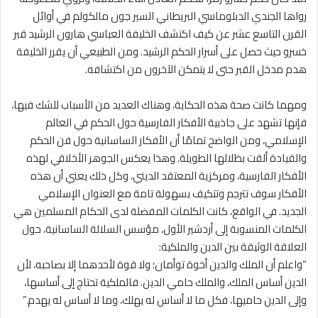
رواها الجندي الدبلوماسي البريطاني السير جون مالكولم في أوائل
القرن التاسع عشر عن كيف اكتشف الخليفة العباسي هارون الرشيد قبر
خسرو حيث حصل على أسرار الحكم الرشيد. ومن الطبيعي أن يقرر الخليفة
هدم مدخل القبر حتى لا يتمكن الآخرون من اكتشافه.
ومهما كانت صحة هذه الحكاية، وهناك العديد من الأسباب للشك فيها،
فإنها تشهد على جاذبية الأفكار الفارسية حول الحكم في العالم
الإسلامي، ومن الواضح تمامًا أن الأفكار الساسانية حول فن الحكم
والقيادة ألقت بظلالها الطويلة. وهذا يعكس الجوهر الأخلاقي لهذه
الأفكار الفارسية، ومركزية المعتقد الديني، وكل ذلك يعني أن هذه
الأفكار سوف تترجم وتتكيف بسهولة تامة مع العنوان الإسلامي
الجديد. في الواقع، كانت الكلمات المفضلة لدى الحكام المسلمين هي
الكلمات المنسوبة إلى أردشير الأول، مؤسس السلالة الساسانية، حول
العلاقة الوثيقة بين الدين والملكية:
“واعلم أن الملك والدين أخوة توأمان؛ ولا قوة لأحدهما إلا بصاحبه، لأن
الدين أساس الملك، والملك حامي الدين. فالملكية تحتاج إلى أساسها،
وإلى الدين حاميها، فكل ما لا أساس له يهلك، وما لا أساس له يهدم.”