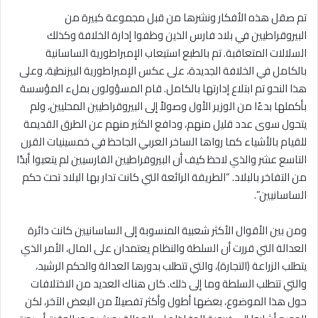
تم صقل هذه الأفكار ونشرها من قبل مجموعة كبيرة من
البيروقراطيين في بلاد فارس الذين وظفوا إدارة الخلافة وكذلك
السلالات المتعاقبة. تم بالطبع استيعاب الإمبراطورية الساسانية
بالكامل في الخلافة الجديدة، على عكس الإمبراطورية البيزنطية، وعلى
هذا النحو تم ابتلاع إدارتها بالكامل. قام المسؤولون بملء المؤسسة
بأكملها بدءًا من الوزير الأول وصولاً إلى البيروقراطيين المحليين، ولم
يتحول سوى عدد قليل منهم، ودافع الكثير منهم عن الطرق القديمة
للقيام بالأشياء كما رواها الساخر العربي الجاحظ في خمسينيات القرن
التاسع عشر والذي لاحظ كيف أن البيروقراطيين الفارسيين لم يتعبوا أبدًا
من التفاخر بالبلاد. “الطريقة الرائعة التي كانت تدار بها البلاد تحت حكم
الساسانيين”.
ومن بين الأقوال الأكثر شعبية المنسوبة إلى الساسانيين كانت دائرة
العدالة التي قررت أن السلطة والنظام يعتمدان على المال، الأمر الذي
يتطلب الزراعة (التجارة)، والتي تتطلب بدورها العدالة والحكم الرشيد،
والتي تتطلب السلطة وما إلى ذلك. كان هناك العديد من الاختلافات
حول هذا الموضوع، بعضها أطول وأكثر تفصيلاً من البعض الآخر، لكن