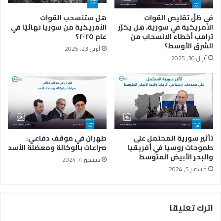
ا
ن
في ظلّ تقليص القوات
هل ستنسحب القوات
ي
الأمريكية في سورية، هل يكرّر
الأمريكية من سوريا نهائيًا في
م
ترامب أخطاء الانسحاب من
عام ٢٠٢٥؟
ن
الشرق الأوسط؟
أبريل 23, 2025
ح
أبريل 30, 2025
ر
ب
7
أ
ك
ت
و
ب
تأثير سورية المحتمل على
طهران في موقف دفاعي:
ر
طموحات روسيا في أفريقيا
صراعات بالوكالة ومعضلة الأسد
والبحر الأبيض المتوسط
ف
ديسمبر 4, 2024
ي
ديسمبر 5, 2024
ا
ل
ن
اترك تعليقاً
ق
ا