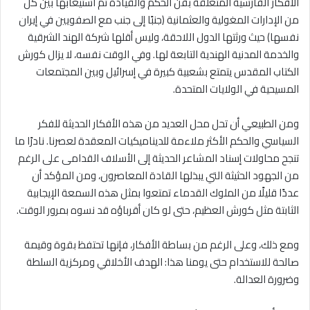
الأفكار الفارسية المتعلقة بفن الحكم والقيادة تم استيعابها بين كل
من الإدارات المغولية والعثمانية (جنبًا إلى جنب مع الصفويين في إيران
نفسها) حيث ورثتها الدول اللاحقة، وليس أقلها شركة الهند الشرقية
والخدمة المدنية الهندية التابعة لها. وفي الوقت نفسه، لا يزال كورش
الكتاب المقدس يتمتع بشعبية كبيرة في إسرائيل وبين المجتمعات
المسيحية في الولايات المتحدة.
ومن الطبيعي أن تحل محل العديد من هذه الأفكار الحديثة للفكر
السياسي والحكم الأكثر ملاءمة للديناميكيات المعقدة لعصرنا. نادرًا ما
تنجح محاولات إسناد المشاعر الحديثة إلى الأسلاف القدامى على الرغم
من الجهود الحثيثة التي يبذلها القادة المعاصرون، ومن المؤكد أن
عددًا قليلًا من الملوك القدماء تمتعوا بمثل هذه السمعة الإيجابية
الثابتة مثل كورش العظيم، حتى لو كان أقرباؤه قد نسوه بمرور الوقت.
ومع ذلك، وعلى الرغم من بساطة الأفكار، فإنها تحتفظ بقوة وقيمة
صالحة للاستخدام حتى يومنا هذا: الهدف الأخلاقي ومركزية السلطة
وضرورة العدالة.