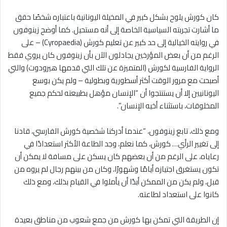
كان كورش يلوح بشكل كبير في المخيلة اليونانية باعتباره شخصًا حقق
ما أشارت تجربته السياسية الخاصة إلى أنه مستحيل. كما أوضح زينوفون
في روايته الخيالية إلى حد كبير عن تعليم كورش (Cyropaedia) – على
الرغم من أن بعض المؤرخين يجادلون الآن بأن زينوفون كان يروي فقط
الرواية الفارسية لكورش (المتميزة عن تلك التي قدمها هيرودوت) والتي
أصبحت مع مرور الوقت أكثر أسطورية وبطولية – ولم يكن بوسع
اليونانيين إلا أن يستنتجوا أن “الإنسان مؤهل بطبيعته لحكم جميع
المخلوقات، باستثناء أخيه الإنسان”.
ومع ذلك، تابع زينوفون، “عندما أدركنا شخصية كورش الفارسي، قادنا
إلى تغيير الرأي… كورش، كما نعلم، وجد الطاعة الأكثر استعدادًا في
رعاياه، على الرغم من أن بعضهم كان يسكن على مسافة لا يمكن أن
تكون يستغرق اجتيازه أيامًا وشهورًا، وكان من بينهم رجال لم يروه من
قبل، ولم يكن من الممكن أبدًا أن يأملوا في القيام بذلك، ومع ذلك
كانوا على استعداد لطاعته.
إن الطريقة التي تمكن بها كورش من جمع شعوب من مناطق بعيدة