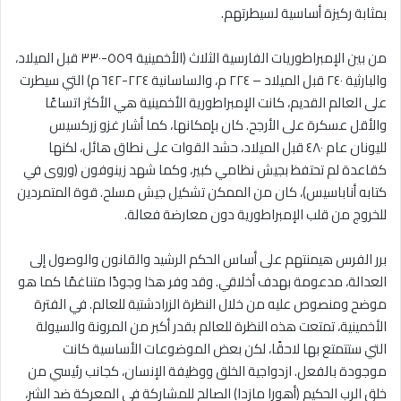
بمثابة ركيزة أساسية لسيطرتهم.
من بين الإمبراطوريات الفارسية الثلاث (الأخمينية ٥٥٩-٣٣٠ قبل الميلاد،
والبارثية ٢٤٠ قبل الميلاد – ٢٢٤ م، والساسانية ٢٢٤-٦٤٢ م) التي سيطرت
على العالم القديم، كانت الإمبراطورية الأخمينية هي الأكثر اتساعًا
والأقل عسكرة على الأرجح. كان بإمكانها، كما أشار غزو زركسيس
لليونان عام ٤٨٠ قبل الميلاد، حشد القوات على نطاق هائل، لكنها
كقاعدة لم تحتفظ بجيش نظامي كبير، وكما شهد زينوفون (وروى في
كتابه أناباسيس)، كان من الممكن تشكيل جيش مسلح. قوة المتمردين
للخروج من قلب الإمبراطورية دون معارضة فعالة.
برر الفرس هيمنتهم على أساس الحكم الرشيد والقانون والوصول إلى
العدالة، مدعومة بهدف أخلاقي. وقد وفر هذا وجودًا متناغمًا كما هو
موضح ومنصوص عليه من خلال النظرة الزرادشتية للعالم. في الفترة
الأخمينية، تمتعت هذه النظرة للعالم بقدر أكبر من المرونة والسيولة
التي ستتمتع بها لاحقًا، لكن بعض الموضوعات الأساسية كانت
موجودة بالفعل. ازدواجية الخلق ووظيفة الإنسان، كجانب رئيسي من
خلق الرب الحكيم (أهورا مازدا) الصالح للمشاركة في المعركة ضد الشر،