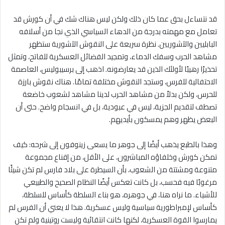
قد نتساءل بحق عما كان ذلك ولكن ليس هناك شك في أن كورش قد
تعامل مع مهمته بدرجة من الدهاء السياسي الذي نجا من أسلافه
البابليين والآشوريين. نظرة سريعة على النقوش الآشورية ستظهر
مشاهد الحرب وسفك الدماء، وتمجيد الفضائل العسكرية للفاتح، وتمثل
تحذيرًا رهيبًا لأولئك الذين قد يعارضونه. اذهب إلى برسيبوليس، العاصمة
الاحتفالية للفرس، وستجد النقوش مختلفة تمامًا. هناك نقوش بارزة
للحرس، ولكن بدلاً من مشاهد الحرب لدينا مشاهد لشعوب خاضعة
تصطف لتقديم الجزية، ليس في عبودية، بل في انسجام واضح. حتى أن
البعض يظهر وهم يمسكون بأيديهم.
وهذا بالطبع يذهب أيضًا إلى جوهر ما يسعى زينوفون إلى شرحه: كيف
تمكن كورش وخلفاؤه المباشرون، على الأقل، من إقناع مجموعة
متنوعة ومشتتة من الشعوب، بأن السيطرة على بلاد فارس لم تكن شيئًا
مرغوبًا فيه فحسب، بل كانت تعكس أيضًا النظام الصحيح والطبيعي
للأشياء. ما نراه هنا، في جوهره، هو بناء السلطة كأساس للسلطة،
كأساس لإمبراطورية سياسية وليس عسكرية. هذا لا يعني أن الفرس لم
يمارسوا القوة العسكرية، لكنها كانت انتقائية وليست روتينية ولم تكن