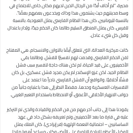
محيرة، “لم أخاف أبدًا من الرجال الذين لديهم مكان خاص للاجتماع في
وسط مدينتهم حيث يشتمون هذا وذاك ويخدعون بعضهم بعضًا”.
بالنسبة لليونانيين، كان هذا النظام الفارسي يمثل العبودية. بالنسبة
للفرس، كان يمثل المنطق السليم طالما كان الحكم جيدًا، ويُدار باعتدال
وقبل كل شيء عادل.
كانت مركزية العدالة، التي تتعلق أيضًا بالتوازن والانسجام، هي المفتاح
لفن الحكم الفارسي وقدمت لهم تفسيرًا للفشل. وطالما بقي
الأخمينيون على قيد الحياة، لم تكن هناك حاجة لتفسير سبب فشل
النظام الجيد، لكن غزو الإسكندر لم يكن مجرد فشل عسكري، بل كان
فشلًا أخلاقيًا. والواقع أن الفشل الفارسي نادراً ما اعتمد على
التفسيرات العسكرية وحدها، مفضلاً النظر إلى هذا باعتباره جانباً من
جوانب الانهيار الأخلاقي الأعمق، أو الانحطاط باستخدام التعبير الغربي.
يقودنا هذا إلى جانب آخر مهم من فن الحكم والقيادة والذي تم التركيز
عليه في فترة ما بعد الأخمينيين وتم تعريفه بشكل حاد في عهد
الساسانيين – احتمالية النعمة الإلهية (فر إيزادي). كان الملك يمثل
الوكيل الأعظم للإرادة الإلهية على الأرض وكان مساعد أهورا مازدا