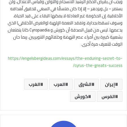
ويجب أن يفرض الحكم الرشيد الانسجام والتوازن وقياس الاعتدال، ولن
يستمر – بل ويزدهر – إلا إذا كان متسقًا في السعي لتحقيق أهدافه
الأخلاقية. إن الحكومة غير العادلة لا يمكنها البقاء على قيد الحياة،
وسوف تسقط بجدارة، وتفقد النعمة الإلهية (والغرض الأخلاقي) الذي
يدعمها. ليس من قبيل الصدفة أن كورش و Cyropaedia كانا يتمتعان
بشعبية كبيرة بين أمراء عصر النهضة وخلفائهم التنويريين. ربما حان
الوقت للتعرف مرة أخرى.
https://engelsbergideas.com/essays/the-enduring-secret-to-
cyrus-the-greats-success/
إيران
الشرق
العرب
الغرب
الفرس
كورش