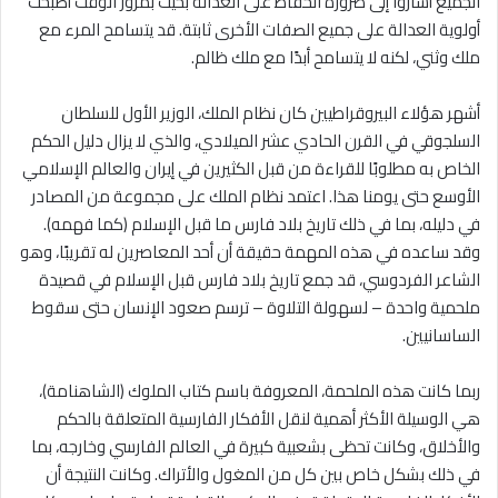
الجميع أشاروا إلى ضرورة الحفاظ على العدالة بحيث بمرور الوقت أصبحت
أولوية العدالة على جميع الصفات الأخرى ثابتة. قد يتسامح المرء مع
ملك وثني، لكنه لا يتسامح أبدًا مع ملك ظالم.
أشهر هؤلاء البيروقراطيين كان نظام الملك، الوزير الأول للسلطان
السلجوقي في القرن الحادي عشر الميلادي، والذي لا يزال دليل الحكم
الخاص به مطلوبًا للقراءة من قبل الكثيرين في إيران والعالم الإسلامي
الأوسع حتى يومنا هذا. اعتمد نظام الملك على مجموعة من المصادر
في دليله، بما في ذلك تاريخ بلاد فارس ما قبل الإسلام (كما فهمه).
وقد ساعده في هذه المهمة حقيقة أن أحد المعاصرين له تقريبًا، وهو
الشاعر الفردوسي، قد جمع تاريخ بلاد فارس قبل الإسلام في قصيدة
ملحمية واحدة – لسهولة التلاوة – ترسم صعود الإنسان حتى سقوط
الساسانيين.
ربما كانت هذه الملحمة، المعروفة باسم كتاب الملوك (الشاهنامة)،
هي الوسيلة الأكثر أهمية لنقل الأفكار الفارسية المتعلقة بالحكم
والأخلاق، وكانت تحظى بشعبية كبيرة في العالم الفارسي وخارجه، بما
في ذلك بشكل خاص بين كل من المغول والأتراك. وكانت النتيجة أن