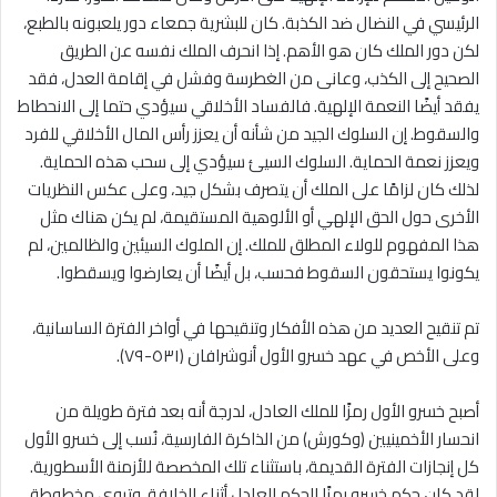
الرئيسي في النضال ضد الكذبة. كان للبشرية جمعاء دور يلعبونه بالطبع،
لكن دور الملك كان هو الأهم. إذا انحرف الملك نفسه عن الطريق
الصحيح إلى الكذب، وعانى من الغطرسة وفشل في إقامة العدل، فقد
يفقد أيضًا النعمة الإلهية. فالفساد الأخلاقي سيؤدي حتما إلى الانحطاط
والسقوط. إن السلوك الجيد من شأنه أن يعزز رأس المال الأخلاقي للفرد
ويعزز نعمة الحماية. السلوك السيئ سيؤدي إلى سحب هذه الحماية.
لذلك كان لزامًا على الملك أن يتصرف بشكل جيد، وعلى عكس النظريات
الأخرى حول الحق الإلهي أو الألوهية المستقيمة، لم يكن هناك مثل
هذا المفهوم للولاء المطلق للملك. إن الملوك السيئين والظالمين، لم
يكونوا يستحقون السقوط فحسب، بل أيضًا أن يعارضوا ويسقطوا.
تم تنقيح العديد من هذه الأفكار وتنقيحها في أواخر الفترة الساسانية،
وعلى الأخص في عهد خسرو الأول أنوشرافان (٥٣١-٧٩).
أصبح خسرو الأول رمزًا للملك العادل، لدرجة أنه بعد فترة طويلة من
انحسار الأخمينيين (وكورش) من الذاكرة الفارسية، نُسب إلى خسرو الأول
كل إنجازات الفترة القديمة، باستثناء تلك المخصصة للأزمنة الأسطورية.
لقد كان حكم خسرو رمزًا للحكم العادل أثناء الخلافة، وتروي مخطوطة