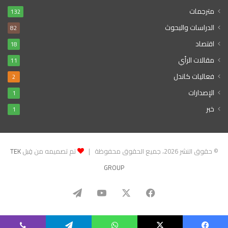
مترجمات
132
الدراسات والبحوث
82
اقتصاد
18
مقالات الرأي
11
فعاليات كاندل
2
الإصدارات
1
خبر
1
© حقوق النشر 2026، جميع الحقوق محفوظة |
تم تصميمه من قِبل
TEK
GROUP
‫X
فيسبوك
‫YouTube
تيلقرام