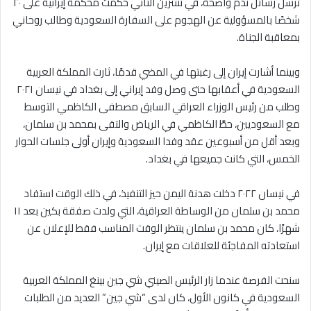
ترسل رسائل ندم واضحة، في تشرين الثاني حكمت محكمة إيرانية على ٢٠
شخصًا بالمسؤولية عن الهجوم على السفارة السعودية وطالب روحاني
بمعاقبة الجناة.
وبينما أشارت إيران إلى رغبتها في المضي قدمًا، ثارت المملكة العربية
السعودية في أعقابها حتى وصل وفد إيراني إلى بغداد في نيسان ٢٠٢١
وطلب من رئيس الوزراء العراقي السابق مصطفى الكاظمي التوسط
مع السعوديين، حطَّ الكاظمي في الرياض والتقى بمحمد بن سلمان،
وبعد أقل من أسبوعين عقد وفدا السعودية وإيران أولى جلسات الحوار
الخمس، التي كانت جميعها في بغداد.
في نيسان ٢٠٢٢ دخلت هدنة اليمن حيز التنفيذ، في ذلك الوقت استفاد
محمد بن سلمان من الوساطة العراقية، التي ولدت صفقة بكين بعد ١١
شهرًا، كان محمد بن سلمان ينتظر الوقت المناسب فقط للإعلان عن
استعادته المفاجئة للعلاقات مع إيران.
سنحت الفرصة عندما زار الرئيس الصيني شي جين بينغ المملكة العربية
السعودية في كانون الأول، كان لدى “شي جين” العديد من الطلبات