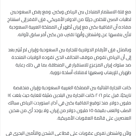
مع قلة الاستثمار المتبادل بين الرياض وبكين، ومع رفض السعوديين
لطلبات الصين للتخلص جزئيًا من الدولار الأمريكي، فإن القفز إلى استنتاج
مفاده أن اتفاقية بكين مع إيران تُظهر أن المملكة العربية السعودية
تنأى بنفسها عن واشنطن وأنها تقترب من بكين أمر سابق لأوانه.
وبالمثل، فإن الأرقام الدولارية للتجارة بين السعودية وإيران لم تُشِر بعد
إلى أن الرياض تقوض موقف التحالف الذي تقوده الولايات المتحدة
ضد سلوك إيران المزعزع للاستقرار في المنطقة، بما في ذلك رعاية
طهران للإرهاب وسعيها لامتلاك أسلحة نووية.
كانت التجارة الثنائية بين المملكة العربية السعودية وإيران منخفضة
تاريخيًا، قبل عام ٢٠١٦ كانت التجارة بين البلدين ضئيلة للغاية حيث بلغت ١٤
مليون دولار، منذ توقيع اتفاقية بكين في آذار، استوردت الرياض سبائك
الصلب والعنب بقيمة ١٥ مليون دولار من إيران، ولا يوجد أي من هذين
العنصرين على قائمة العقوبات الأمريكية.
ولأن واشنطن تفرض عقوبات على قطاعي الشحن والتأمين البحري في