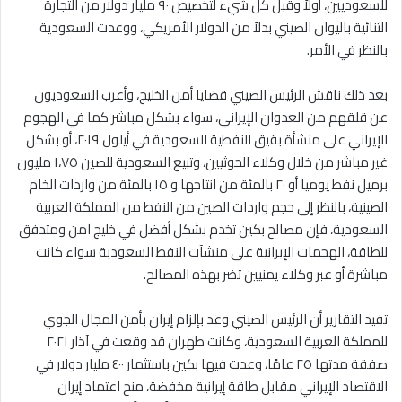
للسعوديين، أولاً وقبل كل شيء لتخصيص ٩٠ مليار دولار من التجارة
الثنائية باليوان الصيني بدلاً من الدولار الأمريكي، ووعدت السعودية
بالنظر في الأمر.
بعد ذلك ناقش الرئيس الصيني قضايا أمن الخليج، وأعرب السعوديون
عن قلقهم من العدوان الإيراني، سواء بشكل مباشر كما في الهجوم
الإيراني على منشأة بقيق النفطية السعودية في أيلول ٢٠١٩، أو بشكل
غير مباشر من خلال وكلاء الحوثيين، وتبيع السعودية للصين ١،٧٥ مليون
برميل نفط يوميا أو ٢٠ بالمئة من انتاجها و ١٥ بالمئة من واردات الخام
الصينية، بالنظر إلى حجم واردات الصين من النفط من المملكة العربية
السعودية، فإن مصالح بكين تخدم بشكل أفضل في خليج آمن ومتدفق
للطاقة، الهجمات الإيرانية على منشآت النفط السعودية سواء كانت
مباشرة أو عبر وكلاء يمنيين تضر بهذه المصالح.
تفيد التقارير أن الرئيس الصيني وعد بإلزام إيران بأمن المجال الجوي
للمملكة العربية السعودية، وكانت طهران قد وقعت في آذار ٢٠٢١
صفقة مدتها ٢٥ عامًا، وعدت فيها بكين باستثمار ٤٠٠ مليار دولار في
الاقتصاد الإيراني مقابل طاقة إيرانية مخفضة، منح اعتماد إيران