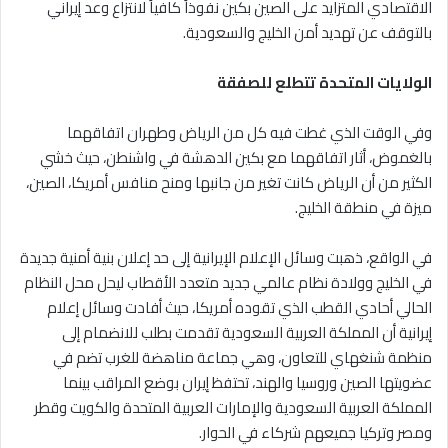
الاقتصادي المتزايد على الصين بكين نفوذاً كافياً لانتزاع وعد إيراني
بالتوقف عن تهديد أمن الخليج والسعودية.
الولايات المتحدة تتطلع للصفقة
وفي الوقت الذي غطت فيه كل من الرياض وطهران اتفاقهما
بالغموض، أثار اتفاقهما مع بكين الدهشة في واشنطن، حيث خشي
الكثير من أن الرياض كانت تغير من جانبها ومنح منافس أمريكا، الصين،
ميزة في منطقة الخليج.
في الواقع، ذهبت وسائل الإعلام الإيرانية إلى حد إعلان بنية أمنية جديدة
في الخليج وولادة نظام عالمي جديد متعدد الأقطاب ليحل محل النظام
الحالي أحادي القطب الذي تقوده أمريكا، حيث أفادت وسائل إعلام
إيرانية أن المملكة العربية السعودية تقدمت بطلب للانضمام إلى
منظمة شنغهاي للتعاون، وهي جماعة مناهضة للغرب تضم في
عضويتها الصين وروسيا والهند، تحتفظ إيران بوضع المراقب بينما
المملكة العربية السعودية والإمارات العربية المتحدة والكويت وقطر
ومصر وتركيا جميعهم شركاء في الحوار.