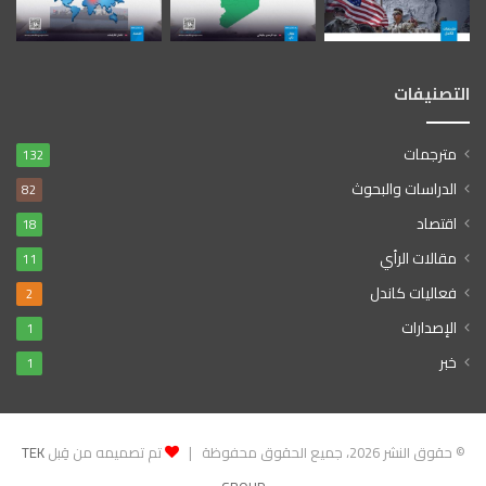
التصنيفات
مترجمات
132
الدراسات والبحوث
82
اقتصاد
18
مقالات الرأي
11
فعاليات كاندل
2
الإصدارات
1
خبر
1
© حقوق النشر 2026، جميع الحقوق محفوظة |
تم تصميمه من قِبل
TEK