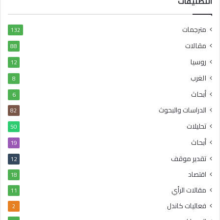
التصنيفات
مترجمات
132
مقالات
88
روسيا
12
الغرب
8
أبحاث
6
الدراسات والبحوث
82
تحليلات
50
أبحاث
19
تقدير موقف
12
اقتصاد
18
مقالات الرأي
11
فعاليات كاندل
2