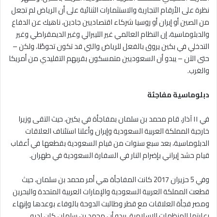
نظرة على الأرقام التجارية والاستثمارات الثنائية على أن الرياض لم تجعل
من الصين أو إيران أو روسيا شركاء اقتصاديين جادين، ناهيك عن الدفاع
والدبلوماسية، إن النظام العالمي غير الليبرالي وغير الديمقراطي وغير
التدخلي في بكين يروق بالفعل للرياض والتي قد تكون تحوطًا، ولكن –
حتى الآن – يبدو أن السعوديين متمسكون بقربهم التقليدي من أمريكا
والغرب.
دبلوماسية مفاجئة
في ١١ آذار، قام محمد بن سلمان بمفاجأة في بكين، حيث التقى وزيرا
خارجية المملكة العربية السعودية وإيران وأعلنا استئناف العلاقات
الدبلوماسية، بعد سبع سنوات من قيام السعودية بقطعها في أعقاب
قيام حشد إيراني بإضرام النار في السفارة السعودية في طهران.
وفي 5 حزيران 2017 كانت المفاجأة هي أمر محمد بن سلمان، حيث
قطعت المملكة العربية السعودية والإمارات العربية المتحدة والبحرين
ومصر فجأة العلاقات مع قطر وطالبت الدوحة بالوفاء بوعدها وإنهاء
رعايتها للمنظمات الإسلامية، يبدو أن محمد بن سلمان كان لديه