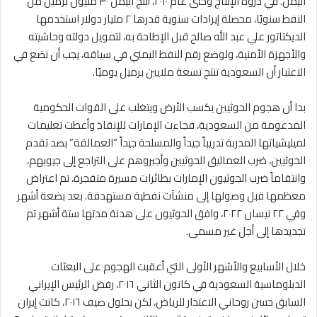
اليمن. في ذروة الإنتاج وحتى عام ٢٠١٠، أنتج اليمن ٣٠ مليون برميل من
النفط سنويًا، محصلة إيرادات سنوية قدرها ٢ مليار دولار استخدمها
الديكتاتور علي عبد الله صالح قبل الإطاحة به، لتمويل دولته وحاشيته
والأجهزة الأمنية، ولوضع رقم النفط اليمني في سياقه، يجب أن نضع في
الاعتبار أن السعودية تنتج تسعة ملايين برميل يوميًا.
بدا أن هجوم الحوثيين يكسب الأرض ويتغلب على القوات الحكومية
المدعومة من السعودية، فجاءت الإمارات للإنقاذ وأعطت تعليمات
لميليشياتها المدربة تدريباً جيداً والمسلحة جيداً “العمالقة” بصد تقدم
الحوثيين، ضرب العماليق الحوثيين وأجبروهم على التراجع إلى جيوبهم،
وانتقاماً ضرب الحوثيون الإمارات بطائرات مسيرة متفجرة، تم اعتراض
معظمها قبل وصولها إلى منشآت نفطية مستهدفة. بعد بضعة أشهر
وفي ٢٢ نيسان ٢٠٢٢، وافق الحوثيون على هدنة مدتها ستة أشهر تم
تجديدها إلى أجل غير مسمى.
خلال الأسابيع والأشهر الأولى التي أعقبت الهجوم على البعثات
الدبلوماسية السعودية في كانون الثاني ٢٠١٦، رفض الرئيس الإيراني
السابق حسن روحاني الاعتذار للرياض، لكن بحلول صيف ٢٠١٦، كانت إيران