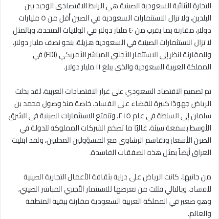
التجارة الثنائية السعودية الصينية هي الرابط الاقتصادي الوحيد بين
البلدين، ولا تزال الاستثمارات السعودية في الصين أقل من ٥ مليارات
دولار، مقارنة بما يقرب من ٤٠ مليار دولار في الولايات المتحدة، وبالمثل
لا تزال الاستثمارات الصينية في السعودية هزيلة، بنحو نصف مليار دولار،
وللمقارنة انظر إلى الاستثمار الأجنبي المباشر الأمريكي (FDI) في
المملكة العربية السعودية والذي يبلغ ١١ مليار دولار.
تم تصميم الاقتصاد السعودي على غرار الاقتصادات الغربية، لقد بذلت
الرياض جهودًا كبيرة للقضاء على الفساد، خاصة منذ وصول محمد بن
سلمان إلى السلطة في عام ٢٠١٥، وتتمتع الاستثمارات الصينية في الشرق
الأوسط بسمعة سيئة، غالبًا ما تضخم الشركات المملوكة للدولة في
الصين الأسعار وتقاسم الرشاوى مع المسؤولين المحليين، ولقد ابتليت
العراق أيضاً بمثل هذه الصفقات الفاسدة.
من جانبها، كانت الرياض على دراية بثقافة الأعمال التجارية الصينية
للفساد، وبالتالي قللت من تعرضها للاستثمار الأجنبي المباشر الصيني،
وهو صغير في المملكة العربية السعودية مقارنة ببقية المنطقة
والعالم.