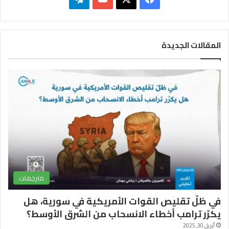
ي
X
Y
ي
س
o
ل
المقالات الجديدة
ب
u
ق
و
T
ر
ك
u
ا
b
م
e
مترجمات
في ظلّ تقليص القوات الأمريكية في سورية، هل
يكرّر ترامب أخطاء الانسحاب من الشرق الأوسط؟
أبريل 30, 2025