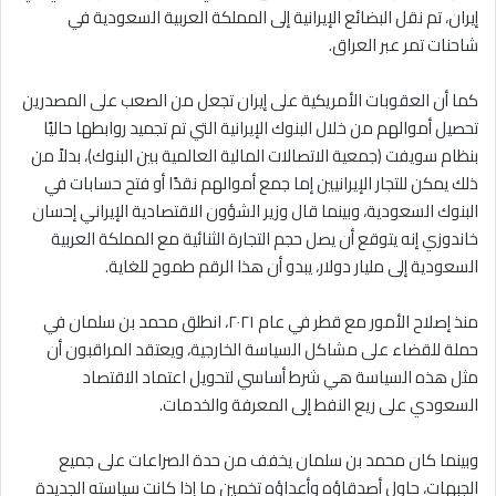
إيران، تم نقل البضائع الإيرانية إلى المملكة العربية السعودية في
شاحنات تمر عبر العراق.
كما أن العقوبات الأمريكية على إيران تجعل من الصعب على المصدرين
تحصيل أموالهم من خلال البنوك الإيرانية التي تم تجميد روابطها حاليًا
بنظام سويفت (جمعية الاتصالات المالية العالمية بين البنوك)، بدلاً من
ذلك يمكن للتجار الإيرانيين إما جمع أموالهم نقدًا أو فتح حسابات في
البنوك السعودية، وبينما قال وزير الشؤون الاقتصادية الإيراني إحسان
خاندوزي إنه يتوقع أن يصل حجم التجارة الثنائية مع المملكة العربية
السعودية إلى مليار دولار، يبدو أن هذا الرقم طموح للغاية.
منذ إصلاح الأمور مع قطر في عام ٢٠٢١، انطلق محمد بن سلمان في
حملة للقضاء على مشاكل السياسة الخارجية، ويعتقد المراقبون أن
مثل هذه السياسة هي شرط أساسي لتحويل اعتماد الاقتصاد
السعودي على ريع النفط إلى المعرفة والخدمات.
وبينما كان محمد بن سلمان يخفف من حدة الصراعات على جميع
الجبهات، حاول أصدقاؤه وأعداؤه تخمين ما إذا كانت سياسته الجديدة