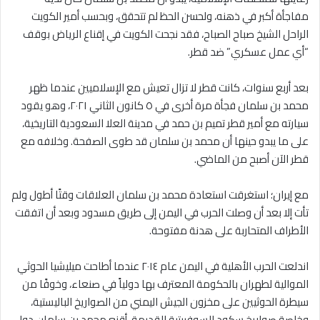
مفاجأة أكبر في ذهنه، ولحسن الحظ لم تتحقق، وبحسب أمير الكويت
الراحل الشيخ صباح الصباح، فقد نجحت الكويت في إقناع الرياض بوقف
“أي عمل عسكري” ضد قطر.
بعد أربع سنوات، كانت قطر لا تزال تعيش مع الإسلاميين عندما ظهر
محمد بن سلمان فجأة مرة أخرى في ٥ كانون الثاني ٢٠٢١، وهو يقود
سيارته مع أمير قطر تميم بن حمد في مدينة العلا السعودية التاريخية،
على ما يبدو حينها أن محمد بن سلمان قد طوى الصفحة. وخلافه مع
قطر الآن أصبح من الماضي.
مع إيران؛ استغرقت استعادة محمد بن سلمان العلاقات وقتًا أطول ولم
تأت إلا بعد أن وصلت الحرب في اليمن إلى طريق مسدود وبعد أن اتفقت
الأطراف المتحاربة على هدنة مفتوحة.
اندلعت الحرب الأهلية في اليمن عام ٢٠١٤ عندما أطاحت ميليشيا الحوثي
الموالية لطهران بالحكومة المعترف بها دولياً في صنعاء، وخوفًا من
سيطرة الحوثيين على مخزون الجيش اليمني من الصواريخ الباليستية،
وخاصة صواريخ سكود السوفييتية القديمة، أقنع محمد بن سلمان دول