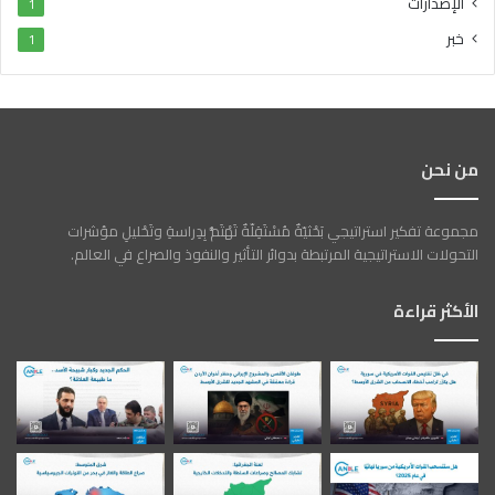
الإصدارات
1
خبر
1
من نحن
مجموعة تفكير استراتيجي بَحْثيّةٌ مُسْتَقِلّةٌ تَهْتَمُّ بِدِراسةِ وتَحْليلِ مؤشرات
التحولات الاستراتيجية المرتبطة بدوائر التأثير والنفوذ والصراع في العالم.
الأكثر قراءة