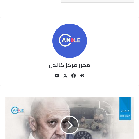
محرر مركز كاندل
مو
في
‫X
‫You
قع
سب
Tu
الوي
وك
be
ب
ر
ب
م
ا
ت
ك