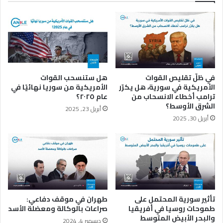
م
أ
ت
س
ب
ل
ه
ح
ا
ة
م
ا
ج
ل
في ظلّ تقليص القوات
هل ستنسحب القوات
م
ك
الأمريكية في سورية، هل يكرّر
الأمريكية من سوريا نهائيًا في
و
ي
ترامب أخطاء الانسحاب من
عام ٢٠٢٥؟
ع
م
الشرق الأوسط؟
أبريل 23, 2025
ة
ي
أبريل 30, 2025
ف
ا
ا
ئ
غ
ي
ن
ة
ر
ي
ق
ه
د
ي
ا
ئ
تأثير سورية المحتمل على
طهران في موقف دفاعي:
ن
ف
طموحات روسيا في أفريقيا
صراعات بالوكالة ومعضلة الأسد
ت
والبحر الأبيض المتوسط
ر
ديسمبر 4, 2024