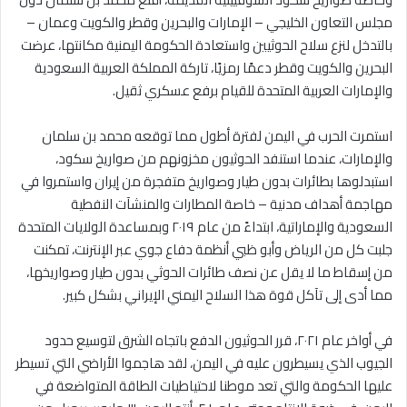
مجلس التعاون الخليجي – الإمارات والبحرين وقطر والكويت وعمان –
بالتدخل لنزع سلاح الحوثيين واستعادة الحكومة اليمنية مكانتها، عرضت
البحرين والكويت وقطر دعمًا رمزيًا، تاركة المملكة العربية السعودية
والإمارات العربية المتحدة للقيام برفع عسكري ثقيل.
استمرت الحرب في اليمن لفترة أطول مما توقعه محمد بن سلمان
والإمارات، عندما استنفد الحوثيون مخزونهم من صواريخ سكود،
استبدلوها بطائرات بدون طيار وصواريخ متفجرة من إيران واستمروا في
مهاجمة أهداف مدنية – خاصة المطارات والمنشآت النفطية
السعودية والإماراتية، ابتداءً من عام ٢٠١٩ وبمساعدة الولايات المتحدة
جلبت كل من الرياض وأبو ظبي أنظمة دفاع جوي عبر الإنترنت، تمكنت
من إسقاط ما لا يقل عن نصف طائرات الحوثي بدون طيار وصواريخها،
مما أدى إلى تآكل قوة هذا السلاح اليمني الإيراني بشكل كبير.
في أواخر عام ٢٠٢١، قرر الحوثيون الدفع باتجاه الشرق لتوسيع حدود
الجيوب الذي يسيطرون عليه في اليمن، لقد هاجموا الأراضي التي تسيطر
عليها الحكومة والتي تعد موطنا لاحتياطيات الطاقة المتواضعة في