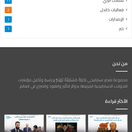
مقالات الرأي
11
فعاليات كاندل
2
الإصدارات
1
خبر
1
من نحن
مجموعة تفكير استراتيجي بَحْثيّةٌ مُسْتَقِلّةٌ تَهْتَمُّ بِدِراسةِ وتَحْليلِ مؤشرات
التحولات الاستراتيجية المرتبطة بدوائر التأثير والنفوذ والصراع في العالم.
الأكثر قراءة