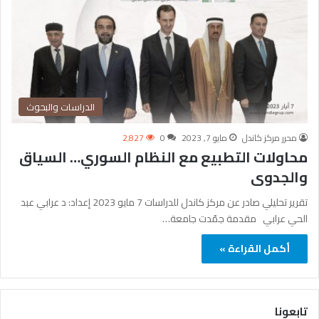
الدراسات والبحوث
محرر مركز كاندل
مايو 7, 2023
0
2٬827
محاولات التطبيع مع النظام السوري… السياق
والجدوى
تقرير تحليلي صادر عن مركز كاندل للدراسات 7 مايو 2023 إعداد: د عرابي عبد
الحي عرابي مقدمة جمّدت جامعة…
أكمل القراءة »
تابعونا