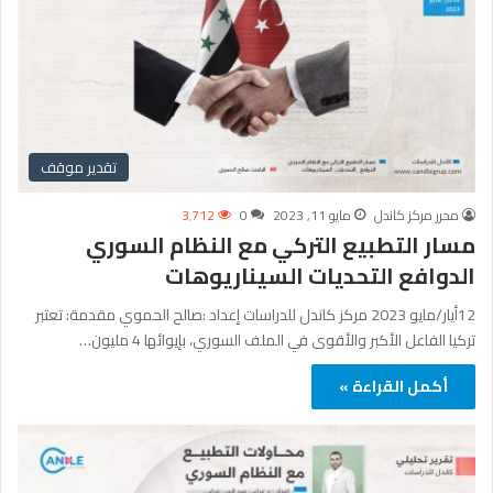
تقدير موقف
محرر مركز كاندل
مايو 11, 2023
0
3٬712
مسار التطبيع التركي مع النظام السوري
الدوافع التحديات السيناريوهات
12أيار/مايو 2023 مركز كاندل للدراسات إعداد :صالح الحموي مقدمة: تعتبر
تركيا الفاعل الأكبر والأقوى في الملف السوري، بإيوائها 4 مليون…
أكمل القراءة »