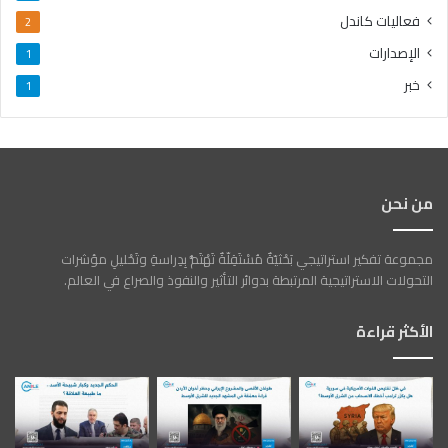
فعاليات كاندل
2
الإصدارات
1
خبر
1
من نحن
مجموعة تفكير استراتيجي بَحْثيّةٌ مُسْتَقِلّةٌ تَهْتَمُّ بِدِراسةِ وتَحْليلِ مؤشرات
التحولات الاستراتيجية المرتبطة بدوائر التأثير والنفوذ والصراع في العالم.
الأكثر قراءة