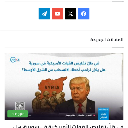
ف
ت
ي
X
Y
ي
س
o
ل
المقالات الجديدة
ب
u
ق
و
T
ر
ك
u
ا
b
م
e
مترجمات
في ظلّ تقليص القوات الأمريكية في سورية، هل