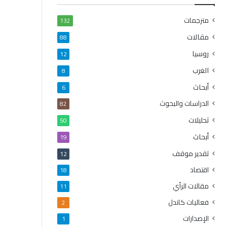
مترجمات
132
مقالات
88
روسيا
12
الغرب
8
أبحاث
6
الدراسات والبحوث
82
تحليلات
50
أبحاث
19
تقدير موقف
12
اقتصاد
18
مقالات الرأي
11
فعاليات كاندل
2
الإصدارات
1