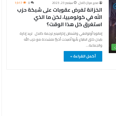
محرر مركز كاندل
سبتمبر 23, 2023
0
1٬917
الخزانة تفرض عقوبات على شبكة حزب
الله في كولومبيا، لكن ما الذي
استغرق كل هذا الوقت؟
إمانويا أوتولنغي واشنطن إكزامينير ترجمة كاندل تريد إدارة
بايدن خلق انطباع بأنها أصبحت أخيرًا متشددة مع حزب الله
والجماعة…
ت
أكمل القراءة »