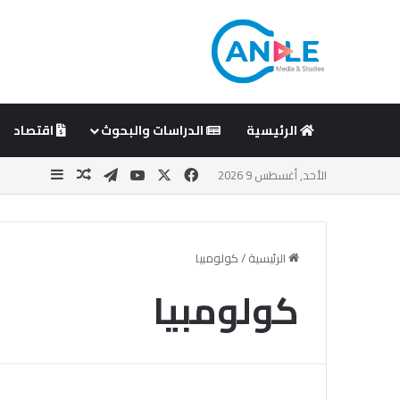
الرئيسية
الدراسات والبحوث
اقتصاد
‫X
فيسبوك
‫YouTube
تيلقرام
مقال عشوائي
إضافة عم
الأحد, أغسطس 9 2026
الرئيسية
/
كولومبيا
كولومبيا