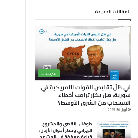
ب
u
ق
المقالات الجديدة
و
T
ر
ك
u
ا
b
م
e
مترجمات
في ظلّ تقليص القوات الأمريكية في
سورية، هل يكرّر ترامب أخطاء
الانسحاب من الشرق الأوسط؟
أبريل 30, 2025
طوفان الأقصى والمشروع
الإيراني وحظر أخوان الأردن:
قراءة معمّقة في المشهد