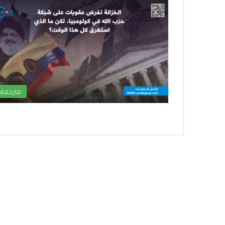
مترجما