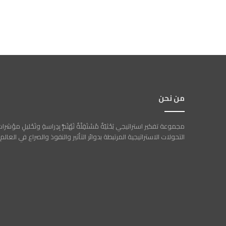
من نحن
مجموعة تفكير استراتيجي بَحْثيّةٌ مُسْتَقِلّةٌ تَهْتَمُّ بِدِراسةِ وتَحْليلِ مؤشرا
التحولات الاستراتيجية المرتبطة بدوائر التأثير والنفوذ والصراع في العالم.