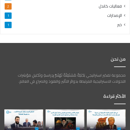
فعاليات كاندل
2
الإصدارات
1
خبر
1
من نحن
مجموعة تفكير استراتيجي بَحْثيّةٌ مُسْتَقِلّةٌ تَهْتَمُّ بِدِراسةِ وتَحْليلِ مؤشرات
التحولات الاستراتيجية المرتبطة بدوائر التأثير والنفوذ والصراع في العالم.
الأكثر قراءة