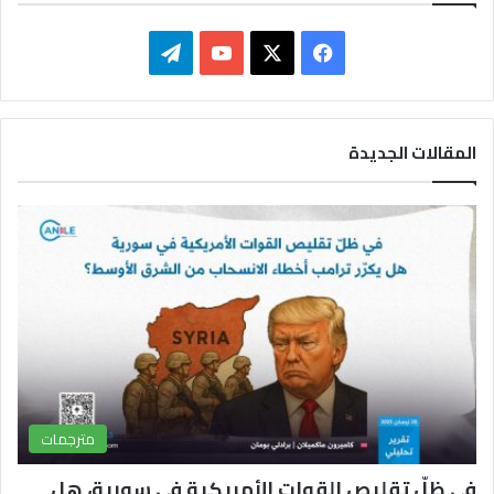
ف
ت
ي
X
Y
ي
س
o
ل
المقالات الجديدة
ب
u
ق
و
T
ر
ك
u
ا
b
م
e
مترجمات
في ظلّ تقليص القوات الأمريكية في سورية، هل