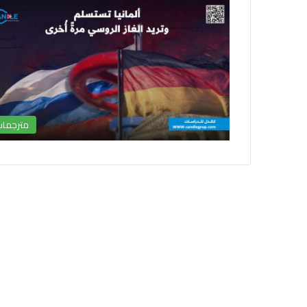
مترجما