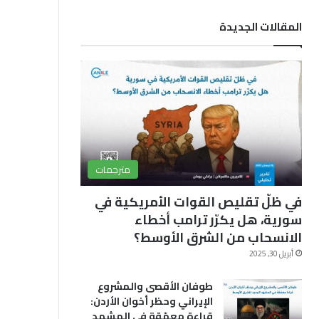
ب
u
ق
المقالات الجديدة
و
T
ر
ك
u
ا
b
م
e
مترجمات
في ظلّ تقليص القوات الأمريكية في
سورية، هل يكرّر ترامب أخطاء
الانسحاب من الشرق الأوسط؟
أبريل 30, 2025
طوفان الأقصى والمشروع
الإيراني وحظر أخوان الأردن:
قراءة معمّقة في المشهد