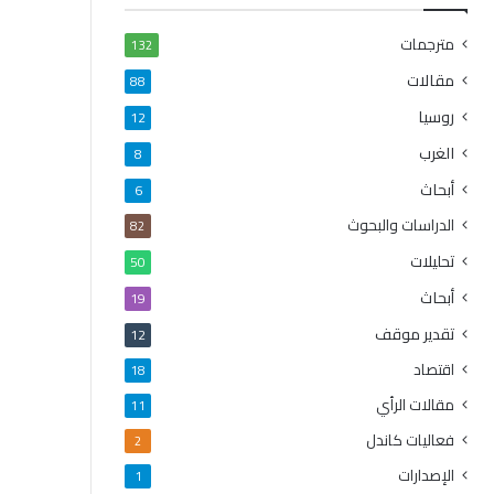
مترجمات
132
مقالات
88
روسيا
12
الغرب
8
أبحاث
6
الدراسات والبحوث
82
تحليلات
50
أبحاث
19
تقدير موقف
12
اقتصاد
18
مقالات الرأي
11
فعاليات كاندل
2
الإصدارات
1