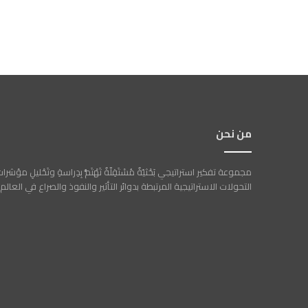
من نحن
مجموعة تفكير استراتيجي بَحْثيّةٌ مُسْتَقِلّةٌ تَهْتَمُّ بِدِراسةِ وتَحْليلِ مؤشرا
التحولات الاستراتيجية المرتبطة بدوائر التأثير والنفوذ والصراع في العالم.