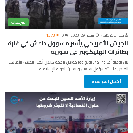
مترجمات
محرر مركز كاندل
سبتمبر 29, 2023
0
1٬873
الجيش الأمريكي يأسر مسؤول داعش في غارة
بطائرات الهليكوبتر في سورية
بيل روغيو أف دي دي لونغ وور جورنال ترجمة كاندل ألقى الجيش الأمريكي
القبض على “مسؤول تشغيل وتيسير” للدولة الإسلامية…
أكمل القراءة »