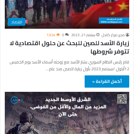
اقتصاد
محرر مركز كاندل
سبتمبر 21, 2023
0
1٬924
زيارة الأسد للصين للبحث عن حلول اقتصادية لا
تتوفر شروطها
قام رئيس النظام السوري بشار الأسد مع زوجته أسماء الأسد يوم الخميس
12أيلول /سبتمبر 2023 بأول زيارة للصين منذ عام…
أكمل القراءة »