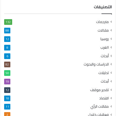
التصنيفات
مترجمات
132
مقالات
88
روسيا
12
الغرب
8
أبحاث
6
الدراسات والبحوث
82
تحليلات
50
أبحاث
19
تقدير موقف
12
اقتصاد
18
مقالات الرأي
11
فعاليات كاندل
2