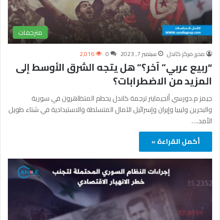
مترجمات
محرر مركز كاندل
سبتمبر 7, 2023
0
2٬016
“ربيع عربي” آخر؟” هل يتجه الشرق الأوسط إلى
المزيد من الاضطرابات؟
جيمز م.دورسي ألجيماينر ترجمة كاندل يحطم المتظاهرون في سورية
والبحرين وليبيا وإيران وإسرائيل الآمال المتسلطة والاستبدادية في شتاء طويل
الأمد.…
أكمل القراءة »