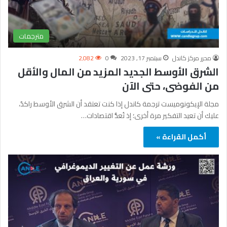
مترجمات
محرر مركز كاندل
سبتمبر 17, 2023
0
2٬082
الشرق الأوسط الجديد المزيد من المال والأقل
من الفوضى، حتى الآن
مجلة الإيكونوميست ترجمة كاندل إذا كنت تعتقد أن الشرق الأوسط راكدٌ،
عليك أن تعيد التفكير مرة أخرى؛ إذ تُعدُّ اقتصادات…
أكمل القراءة »