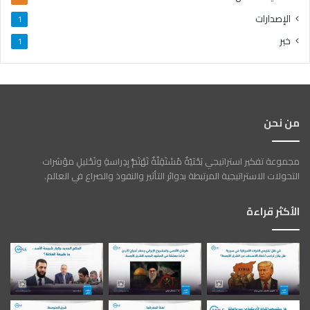
الإصدارات
1
خبر
1
من نحن
مجموعة تفكير استراتيجي بَحْثيّةٌ مُسْتَقِلّةٌ تَهْتَمُّ بِدِراسةِ وتَحْليلِ مؤشرات
التحولات الاستراتيجية المرتبطة بدوائر التأثير والنفوذ والصراع في العالم.
الأكثر قراءة