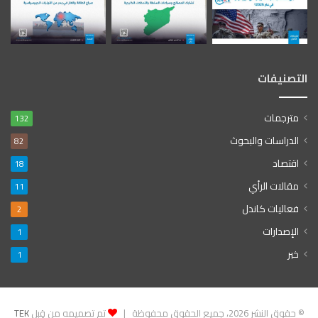
التصنيفات
مترجمات
132
الدراسات والبحوث
82
اقتصاد
18
مقالات الرأي
11
فعاليات كاندل
2
الإصدارات
1
خبر
1
© حقوق النشر 2026، جميع الحقوق محفوظة |
تم تصميمه من قِبل
TEK