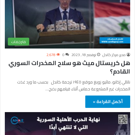
مترجمات
محرر مركز كاندل
نوفمبر 18, 2023
0
2٬678
هل كريستال ميث هو سلاح المخدرات السوري
القادم؟
ناتالي إكانو، ماثيو زويغ موقع ١٩٤٥ ترجمة كاندل بحسب ما ورد غذت
المخدرات غير المشروعة حماس أثناء قيامهم بذبح…
أكمل القراءة »