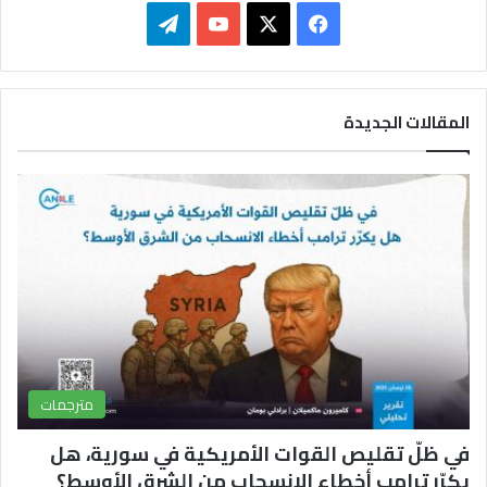
ف
ت
ي
X
Y
ي
س
o
ل
المقالات الجديدة
ب
u
ق
و
T
ر
ك
u
ا
b
م
e
مترجمات
في ظلّ تقليص القوات الأمريكية في سورية، هل
يكرّر ترامب أخطاء الانسحاب من الشرق الأوسط؟