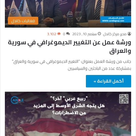
فعاليات كاندل
محرر مركز كاندل
سبتمبر 10, 2023
0
3٬102
ورشة عمل عن التغيير الديموغرافي في سورية
والعراق
جانب من ورشة العمل بعنوان: “التغيير الديموغرافي في سورية والعراق”
بمشاركة عدد من الباحثين والسياسيين
أكمل القراءة »