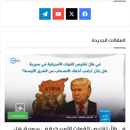
ف
ت
ي
X
Y
ي
س
o
ل
المقالات الجديدة
ب
u
ق
و
T
ر
ك
u
ا
b
م
e
مترجمات
في ظلّ تقليص القوات الأمريكية في سورية، هل