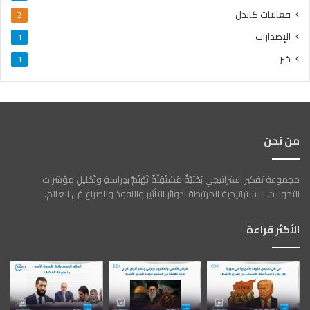
فعاليات كاندل
2
الإصدارات
1
خبر
1
من نحن
مجموعة تفكير استراتيجي بَحْثيّةٌ مُسْتَقِلّةٌ تَهْتَمُّ بِدِراسةِ وتَحْليلِ مؤشرات
التحولات الاستراتيجية المرتبطة بدوائر التأثير والنفوذ والصراع في العالم.
الأكثر قراءة