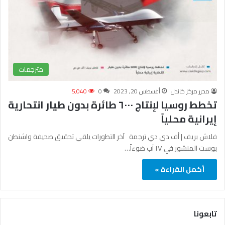
مترجمات
محرر مركز كاندل
أغسطس 20, 2023
0
5٬040
تخطط روسيا لإنتاج ٦٠٠٠ طائرة بدون طيار انتحارية
إيرانية محلياً
فلاش بريف | أف دي دي ترجمة آخر التطورات يلقي تحقيق صحيفة واشنطن
بوست المنشور في ١٧ آب ضوءاً…
أكمل القراءة »
تابعونا