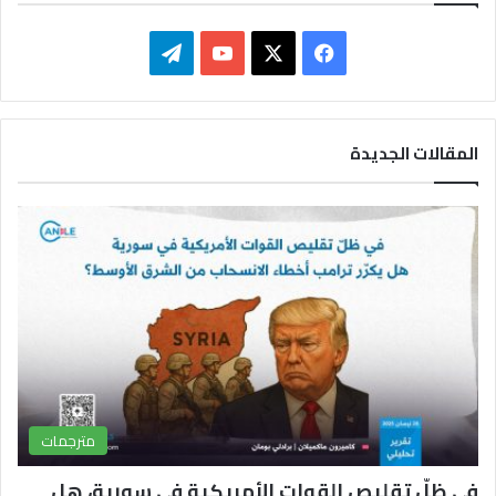
ف
ت
ي
X
Y
ي
س
o
ل
المقالات الجديدة
ب
u
ق
و
T
ر
ك
u
ا
b
م
e
مترجمات
في ظلّ تقليص القوات الأمريكية في سورية، هل