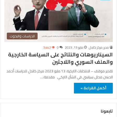
الدراسات والبحوث
محرر مركز كاندل
مايو 13, 2023
0
3٬442
السيناريوهات والنتائج على السياسة الخارجية
والملف السوري واللاجئين
تقدير موقف – الانتخابات التركية: 13 مايو 2023 مركز كاندل للدراسات أحمد
الحسن محلل سياسي في الشأن التركي مقدمة:…
أكمل القراءة »
تابعونا