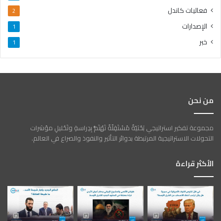
فعاليات كاندل
2
الإصدارات
1
خبر
1
من نحن
مجموعة تفكير استراتيجي بَحْثيّةٌ مُسْتَقِلّةٌ تَهْتَمُّ بِدِراسةِ وتَحْليلِ مؤشرات
التحولات الاستراتيجية المرتبطة بدوائر التأثير والنفوذ والصراع في العالم.
الأكثر قراءة