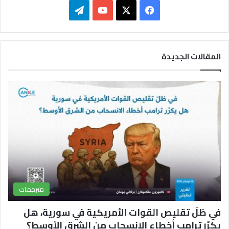
ف
ت
ي
X
Y
ي
س
o
ل
المقالات الجديدة
ب
u
ق
و
T
ر
ك
u
ا
b
م
e
مترجمات
في ظلّ تقليص القوات الأمريكية في سورية، هل
يكرّر ترامب أخطاء الانسحاب من الشرق الأوسط؟