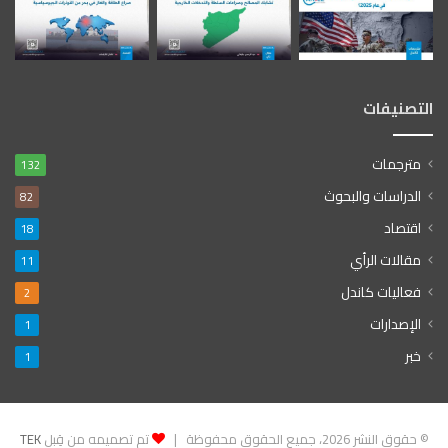
التصنيفات
مترجمات
132
الدراسات والبحوث
82
اقتصاد
18
مقالات الرأي
11
فعاليات كاندل
2
الإصدارات
1
خبر
1
© حقوق النشر 2026، جميع الحقوق محفوظة |
تم تصميمه من قِبل
TEK