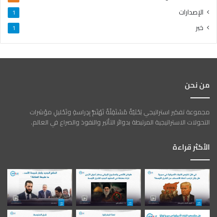
الإصدارات
1
خبر
1
من نحن
مجموعة تفكير استراتيجي بَحْثيّةٌ مُسْتَقِلّةٌ تَهْتَمُّ بِدِراسةِ وتَحْليلِ مؤشرات
التحولات الاستراتيجية المرتبطة بدوائر التأثير والنفوذ والصراع في العالم.
الأكثر قراءة