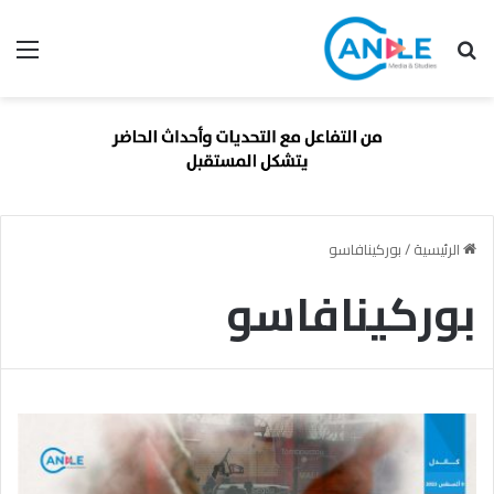
بحث عن
الق
الرئيسية
/
بوركينافاسو
بوركينافاسو