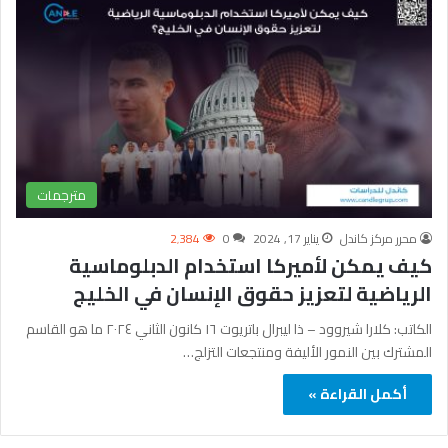
مترجمات
محرر مركز كاندل
يناير 17, 2024
0
2٬384
كيف يمكن لأميركا استخدام الدبلوماسية
الرياضية لتعزيز حقوق الإنسان في الخليج
الكاتب: كلارا شيروود – ذا ليبرال باتريوت ١٦ كانون الثاني ٢٠٢٤ ما هو القاسم
المشترك بين النمور الأليفة ومنتجعات التزلج…
أكمل القراءة »