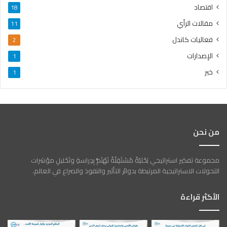
اقتصاد
18
مقالات الرأي
11
فعاليات كاندل
2
الإصدارات
1
خبر
1
من نحن
مجموعة تفكير استراتيجي بَحْثيّةٌ مُسْتَقِلّةٌ تَهْتَمُّ بِدِراسةِ وتَحْليلِ مؤشرات
التحولات الاستراتيجية المرتبطة بدوائر التأثير والنفوذ والصراع في العالم.
الأكثر قراءة