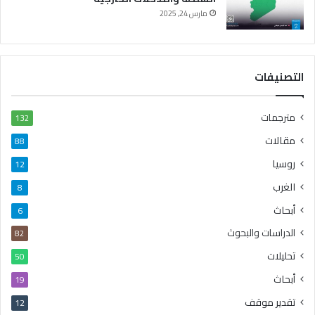
مارس 24, 2025
التصنيفات
مترجمات
132
مقالات
88
روسيا
12
الغرب
8
أبحاث
6
الدراسات والبحوث
82
تحليلات
50
أبحاث
19
تقدير موقف
12