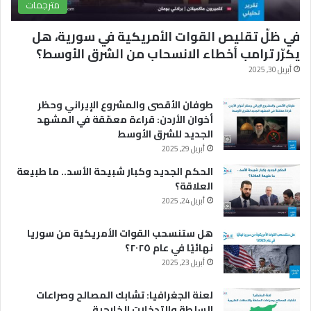
مترجمات
في ظلّ تقليص القوات الأمريكية في سورية، هل
يكرّر ترامب أخطاء الانسحاب من الشرق الأوسط؟
أبريل 30, 2025
طوفان الأقصى والمشروع الإيراني وحظر
أخوان الأردن: قراءة معمّقة في المشهد
الجديد للشرق الأوسط
أبريل 29, 2025
الحكم الجديد وكبار شبيحة الأسد.. ما طبيعة
العلاقة؟
أبريل 24, 2025
هل ستنسحب القوات الأمريكية من سوريا
نهائيًا في عام ٢٠٢٥؟
أبريل 23, 2025
لعنة الجغرافيا: تشابك المصالح وصراعات
السلطة والتدخلات الخارجية