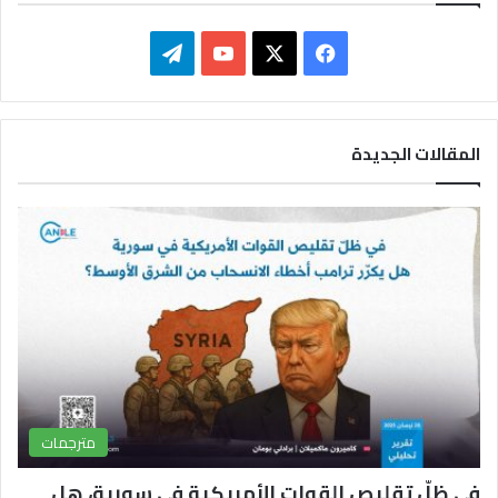
ف
ت
ي
X
Y
ي
س
o
ل
المقالات الجديدة
ب
u
ق
و
T
ر
ك
u
ا
b
م
e
مترجمات
في ظلّ تقليص القوات الأمريكية في سورية، هل