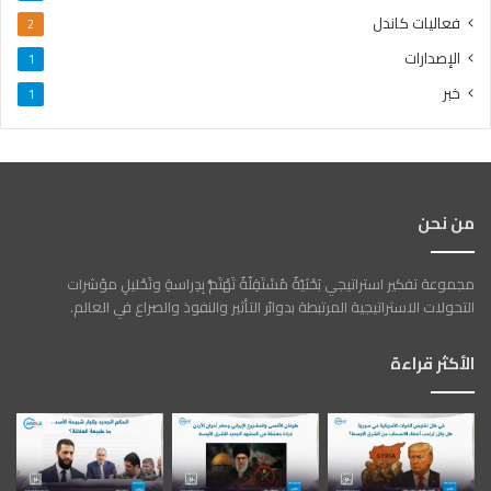
فعاليات كاندل
2
الإصدارات
1
خبر
1
من نحن
مجموعة تفكير استراتيجي بَحْثيّةٌ مُسْتَقِلّةٌ تَهْتَمُّ بِدِراسةِ وتَحْليلِ مؤشرات
التحولات الاستراتيجية المرتبطة بدوائر التأثير والنفوذ والصراع في العالم.
الأكثر قراءة