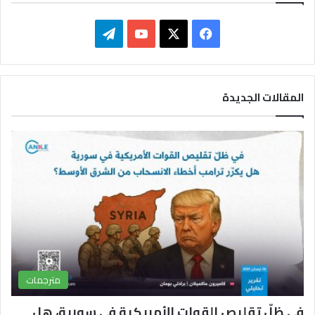
ف
ت
ي
X
Y
ي
س
o
ل
المقالات الجديدة
ب
u
ق
و
T
ر
ك
u
ا
b
م
e
مترجمات
في ظلّ تقليص القوات الأمريكية في سورية، هل