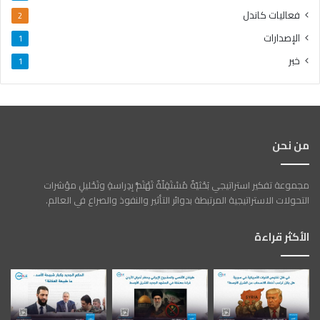
فعاليات كاندل
2
الإصدارات
1
خبر
1
من نحن
مجموعة تفكير استراتيجي بَحْثيّةٌ مُسْتَقِلّةٌ تَهْتَمُّ بِدِراسةِ وتَحْليلِ مؤشرات
التحولات الاستراتيجية المرتبطة بدوائر التأثير والنفوذ والصراع في العالم.
الأكثر قراءة