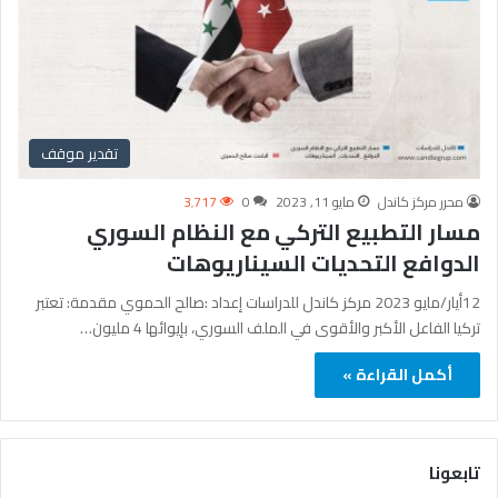
تقدير موقف
محرر مركز كاندل
مايو 11, 2023
0
3٬717
مسار التطبيع التركي مع النظام السوري
الدوافع التحديات السيناريوهات
12أيار/مايو 2023 مركز كاندل للدراسات إعداد :صالح الحموي مقدمة: تعتبر
تركيا الفاعل الأكبر والأقوى في الملف السوري، بإيوائها 4 مليون…
أكمل القراءة »
تابعونا