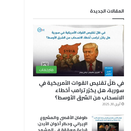
ب
u
ق
المقالات الجديدة
و
T
ر
ك
u
ا
b
م
e
مترجمات
في ظلّ تقليص القوات الأمريكية في
سورية، هل يكرّر ترامب أخطاء
الانسحاب من الشرق الأوسط؟
أبريل 30, 2025
طوفان الأقصى والمشروع
الإيراني وحظر أخوان الأردن:
قراءة معمّقة في المشهد