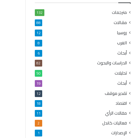
مترجمات
132
مقالات
88
روسيا
12
الغرب
8
أبحاث
6
الدراسات والبحوث
82
تحليلات
50
أبحاث
19
تقدير موقف
12
اقتصاد
18
مقالات الرأي
11
فعاليات كاندل
2
الإصدارات
1