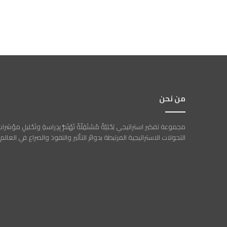
من نحن
مجموعة تفكير استراتيجي بَحْثيّةٌ مُسْتَقِلّةٌ تَهْتَمُّ بِدِراسةِ وتَحْليلِ مؤشرا
التحولات الاستراتيجية المرتبطة بدوائر التأثير والنفوذ والصراع في العالم.