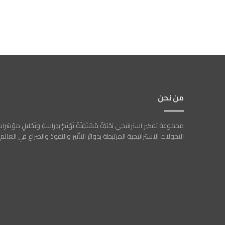
من نحن
مجموعة تفكير استراتيجي بَحْثيّةٌ مُسْتَقِلّةٌ تَهْتَمُّ بِدِراسةِ وتَحْليلِ مؤشرا
التحولات الاستراتيجية المرتبطة بدوائر التأثير والنفوذ والصراع في العالم.