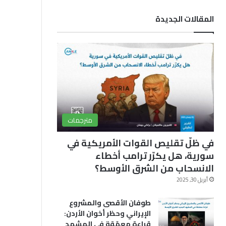
ب
u
ق
المقالات الجديدة
و
T
ر
ك
u
ا
b
م
e
مترجمات
في ظلّ تقليص القوات الأمريكية في
سورية، هل يكرّر ترامب أخطاء
الانسحاب من الشرق الأوسط؟
أبريل 30, 2025
طوفان الأقصى والمشروع
الإيراني وحظر أخوان الأردن:
قراءة معمّقة في المشهد