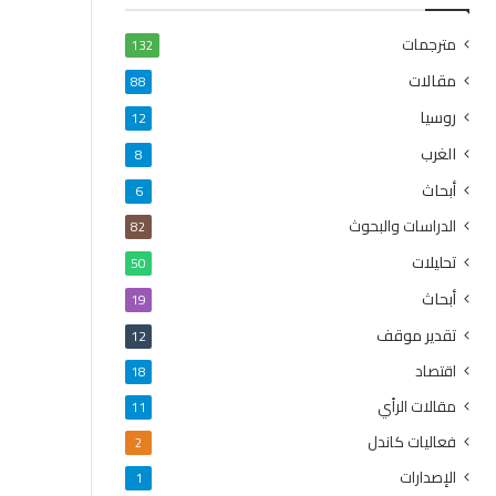
مترجمات
132
مقالات
88
روسيا
12
الغرب
8
أبحاث
6
الدراسات والبحوث
82
تحليلات
50
أبحاث
19
تقدير موقف
12
اقتصاد
18
مقالات الرأي
11
فعاليات كاندل
2
الإصدارات
1