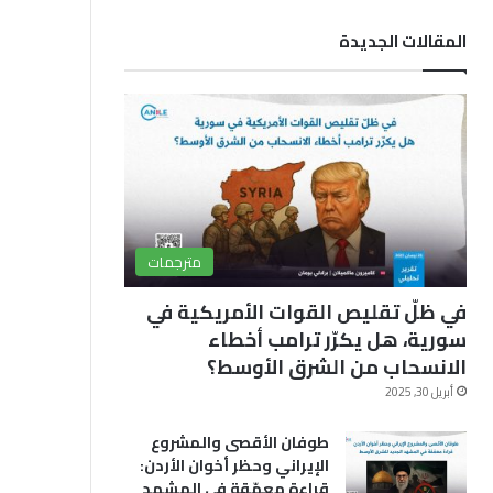
ب
u
ق
المقالات الجديدة
و
T
ر
ك
u
ا
b
م
e
مترجمات
في ظلّ تقليص القوات الأمريكية في
سورية، هل يكرّر ترامب أخطاء
الانسحاب من الشرق الأوسط؟
أبريل 30, 2025
طوفان الأقصى والمشروع
الإيراني وحظر أخوان الأردن:
قراءة معمّقة في المشهد