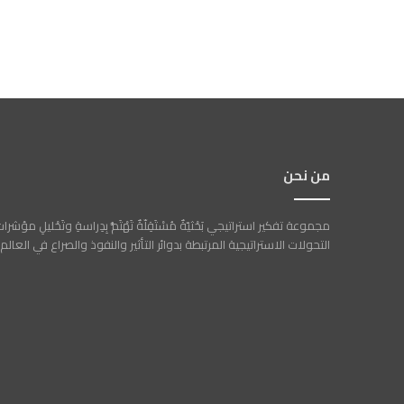
من نحن
مجموعة تفكير استراتيجي بَحْثيّةٌ مُسْتَقِلّةٌ تَهْتَمُّ بِدِراسةِ وتَحْليلِ مؤشرا
التحولات الاستراتيجية المرتبطة بدوائر التأثير والنفوذ والصراع في العالم.