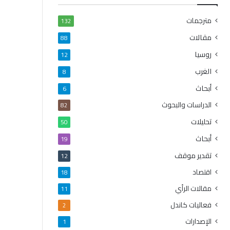
مترجمات
132
مقالات
88
روسيا
12
الغرب
8
أبحاث
6
الدراسات والبحوث
82
تحليلات
50
أبحاث
19
تقدير موقف
12
اقتصاد
18
مقالات الرأي
11
فعاليات كاندل
2
الإصدارات
1