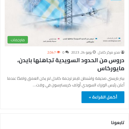
مترجمات
محرر مركز كاندل
يونيو 24, 2023
0
2٬047
دروس من الحدود السويدية تجاهلها بايدن،
مايوركاس
بيتر باريسي صحيفة واشنطن تايمز ترجمة كاندل لم يكن العمق واضحًا عندما
أعلن رئيس الوزراء السويدي أولف كريسترسون في وقت…
أكمل القراءة »
تابعونا