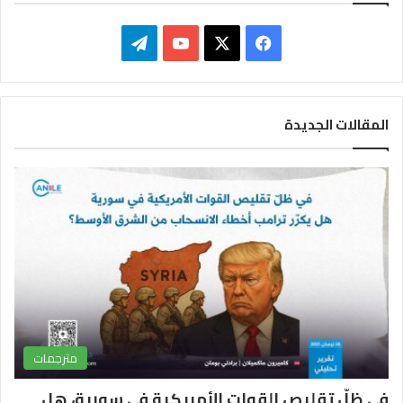
ف
ت
ي
X
Y
ي
س
o
ل
المقالات الجديدة
ب
u
ق
و
T
ر
ك
u
ا
b
م
e
مترجمات
في ظلّ تقليص القوات الأمريكية في سورية، هل