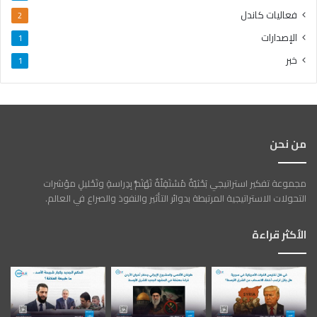
فعاليات كاندل
2
الإصدارات
1
خبر
1
من نحن
مجموعة تفكير استراتيجي بَحْثيّةٌ مُسْتَقِلّةٌ تَهْتَمُّ بِدِراسةِ وتَحْليلِ مؤشرات
التحولات الاستراتيجية المرتبطة بدوائر التأثير والنفوذ والصراع في العالم.
الأكثر قراءة