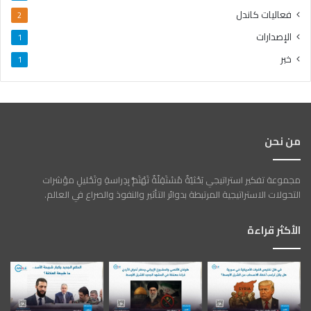
فعاليات كاندل
2
الإصدارات
1
خبر
1
من نحن
مجموعة تفكير استراتيجي بَحْثيّةٌ مُسْتَقِلّةٌ تَهْتَمُّ بِدِراسةِ وتَحْليلِ مؤشرات
التحولات الاستراتيجية المرتبطة بدوائر التأثير والنفوذ والصراع في العالم.
الأكثر قراءة