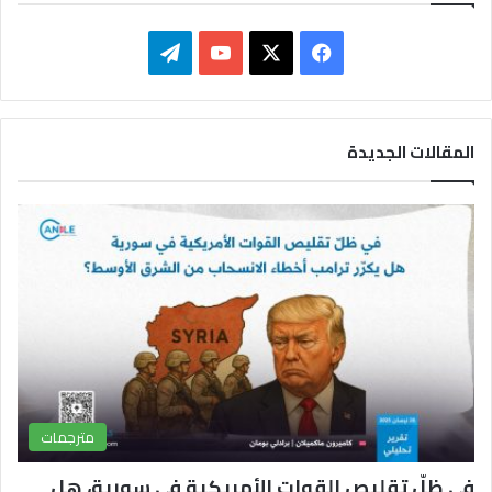
ف
ت
ي
X
Y
ي
س
o
ل
المقالات الجديدة
ب
u
ق
و
T
ر
ك
u
ا
b
م
e
مترجمات
في ظلّ تقليص القوات الأمريكية في سورية، هل