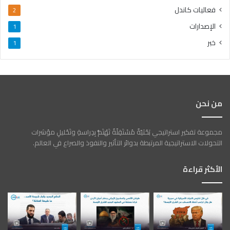
فعاليات كاندل
2
الإصدارات
1
خبر
1
من نحن
مجموعة تفكير استراتيجي بَحْثيّةٌ مُسْتَقِلّةٌ تَهْتَمُّ بِدِراسةِ وتَحْليلِ مؤشرات
التحولات الاستراتيجية المرتبطة بدوائر التأثير والنفوذ والصراع في العالم.
الأكثر قراءة