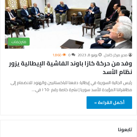
مترجمات
محرر مركز كاندل
يونيو 8, 2023
0
1٬860
وفد من حركة كازا باوند الفاشية الإيطالية يزور
نظام الأسد
رئيس الجالية السورية في إيطاليا: دفعنا للباكستانيين والهنود للانضمام إلى
مظاهراتنا المؤيدة للأسد سوريا | نشرة خاصة رقم ١٠٦٥٠ في…
أكمل القراءة »
تابعونا