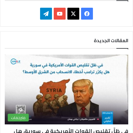
ف
ت
ي
X
Y
ي
س
o
ل
المقالات الجديدة
ب
u
ق
و
T
ر
ك
u
ا
b
م
e
مترجمات
في ظلّ تقليص القوات الأمريكية في سورية، هل