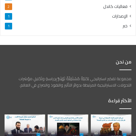
فعاليات كاندل
2
الإصدارات
1
خبر
1
من نحن
مجموعة تفكير استراتيجي بَحْثيّةٌ مُسْتَقِلّةٌ تَهْتَمُّ بِدِراسةِ وتَحْليلِ مؤشرات
التحولات الاستراتيجية المرتبطة بدوائر التأثير والنفوذ والصراع في العالم.
الأكثر قراءة