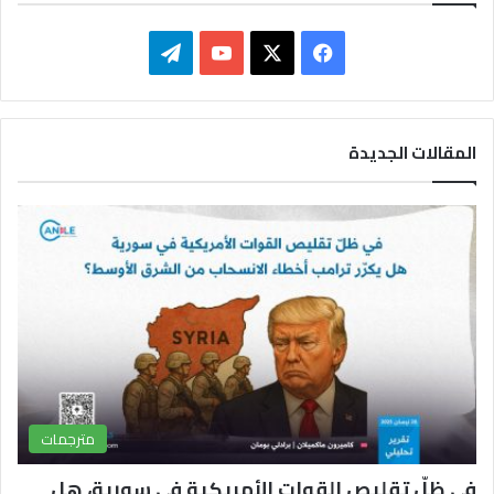
ف
ت
ي
X
Y
ي
س
o
ل
المقالات الجديدة
ب
u
ق
و
T
ر
ك
u
ا
b
م
e
مترجمات
في ظلّ تقليص القوات الأمريكية في سورية، هل