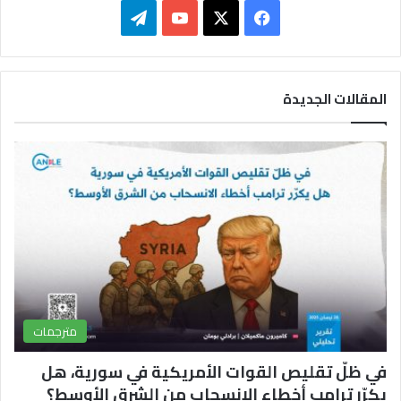
ف
ت
ي
X
Y
ي
س
o
ل
المقالات الجديدة
ب
u
ق
و
T
ر
ك
u
ا
b
م
e
مترجمات
في ظلّ تقليص القوات الأمريكية في سورية، هل
يكرّر ترامب أخطاء الانسحاب من الشرق الأوسط؟