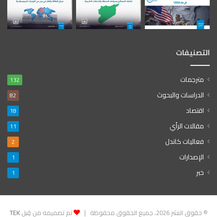
التصنيفات
مترجمات
132
الدراسات والبحوث
82
اقتصاد
18
مقالات الرأي
11
فعاليات كاندل
2
الإصدارات
1
خبر
1
© حقوق النشر 2026، جميع الحقوق محفوظة |
تم تصميمه من قِبل
TEK