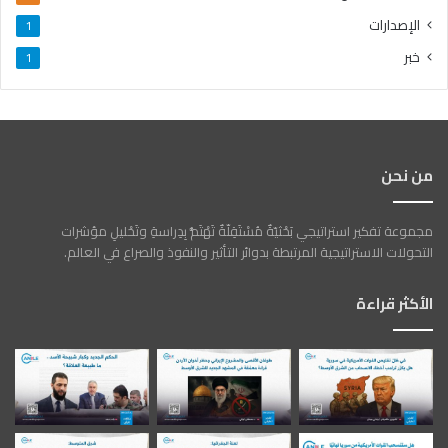
الإصدارات
1
خبر
1
من نحن
مجموعة تفكير استراتيجي بَحْثيّةٌ مُسْتَقِلّةٌ تَهْتَمُّ بِدِراسةِ وتَحْليلِ مؤشرات
التحولات الاستراتيجية المرتبطة بدوائر التأثير والنفوذ والصراع في العالم.
الأكثر قراءة