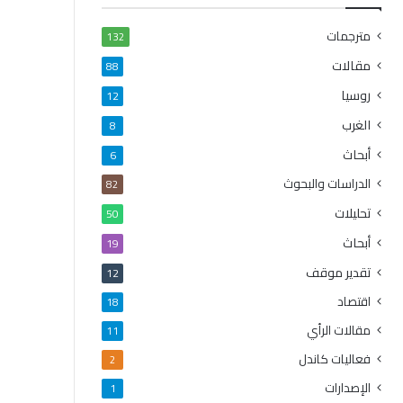
مترجمات
132
مقالات
88
روسيا
12
الغرب
8
أبحاث
6
الدراسات والبحوث
82
تحليلات
50
أبحاث
19
تقدير موقف
12
اقتصاد
18
مقالات الرأي
11
فعاليات كاندل
2
الإصدارات
1