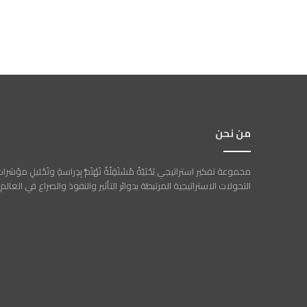
من نحن
مجموعة تفكير استراتيجي بَحْثيّةٌ مُسْتَقِلّةٌ تَهْتَمُّ بِدِراسةِ وتَحْليلِ مؤشرا
التحولات الاستراتيجية المرتبطة بدوائر التأثير والنفوذ والصراع في العالم.