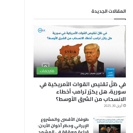
ب
u
ق
المقالات الجديدة
و
T
ر
ك
u
ا
b
م
e
مترجمات
في ظلّ تقليص القوات الأمريكية في
سورية، هل يكرّر ترامب أخطاء
الانسحاب من الشرق الأوسط؟
أبريل 30, 2025
طوفان الأقصى والمشروع
الإيراني وحظر أخوان الأردن:
قراءة معمّقة في المشهد