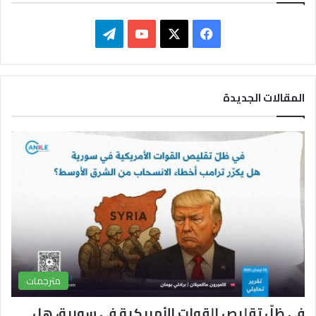
ف
ت
ي
X
Y
ي
س
o
ل
المقالات الجديدة
ب
u
ق
و
T
ر
ك
u
ا
b
م
e
مترجمات
في ظلّ تقليص القوات الأمريكية في سورية، هل