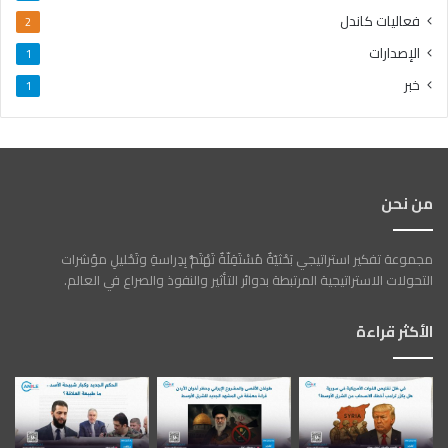
فعاليات كاندل
2
الإصدارات
1
خبر
1
من نحن
مجموعة تفكير استراتيجي بَحْثيّةٌ مُسْتَقِلّةٌ تَهْتَمُّ بِدِراسةِ وتَحْليلِ مؤشرات
التحولات الاستراتيجية المرتبطة بدوائر التأثير والنفوذ والصراع في العالم.
الأكثر قراءة