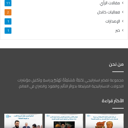
مقالات الرأي
11
فعاليات كاندل
2
الإصدارات
1
خبر
1
من نحن
مجموعة تفكير استراتيجي بَحْثيّةٌ مُسْتَقِلّةٌ تَهْتَمُّ بِدِراسةِ وتَحْليلِ مؤشرات
التحولات الاستراتيجية المرتبطة بدوائر التأثير والنفوذ والصراع في العالم.
الأكثر قراءة