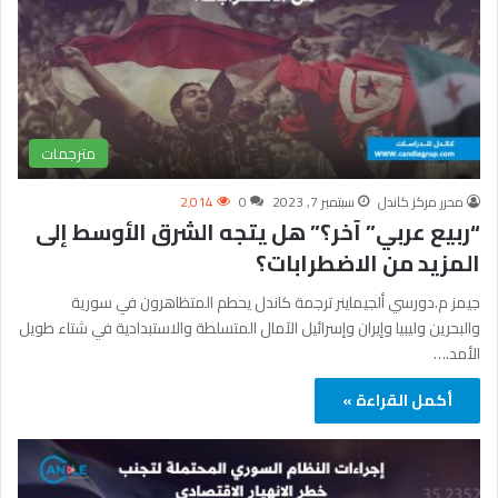
مترجمات
محرر مركز كاندل
سبتمبر 7, 2023
0
2٬014
“ربيع عربي” آخر؟” هل يتجه الشرق الأوسط إلى
المزيد من الاضطرابات؟
جيمز م.دورسي ألجيماينر ترجمة كاندل يحطم المتظاهرون في سورية
والبحرين وليبيا وإيران وإسرائيل الآمال المتسلطة والاستبدادية في شتاء طويل
الأمد.…
أكمل القراءة »