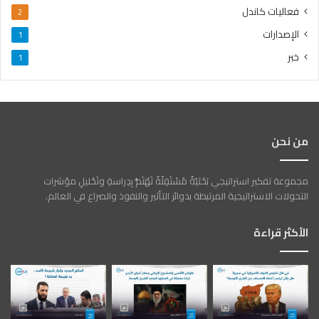
فعاليات كاندل
2
الإصدارات
1
خبر
1
من نحن
مجموعة تفكير استراتيجي بَحْثيّةٌ مُسْتَقِلّةٌ تَهْتَمُّ بِدِراسةِ وتَحْليلِ مؤشرات
التحولات الاستراتيجية المرتبطة بدوائر التأثير والنفوذ والصراع في العالم.
الأكثر قراءة