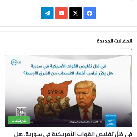
ف
ت
ي
X
Y
ي
س
o
ل
المقالات الجديدة
ب
u
ق
و
T
ر
ك
u
ا
b
م
e
مترجمات
في ظلّ تقليص القوات الأمريكية في سورية، هل