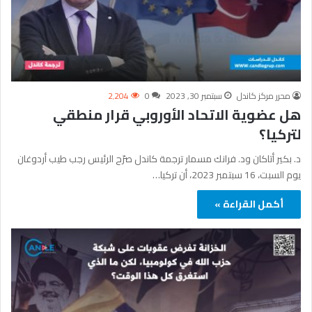
محرر مركز كاندل
سبتمبر 30, 2023
0
2٬204
هل عضوية الاتحاد الأوروبي قرار منطقي
لتركيا؟
د. بكير أتاكان ود. فرانك مسمار ترجمة كاندل صرّح الرئيس رجب طيب أردوغان
يوم السبت، 16 سبتمبر 2023، أن تركيا…
أكمل القراءة »