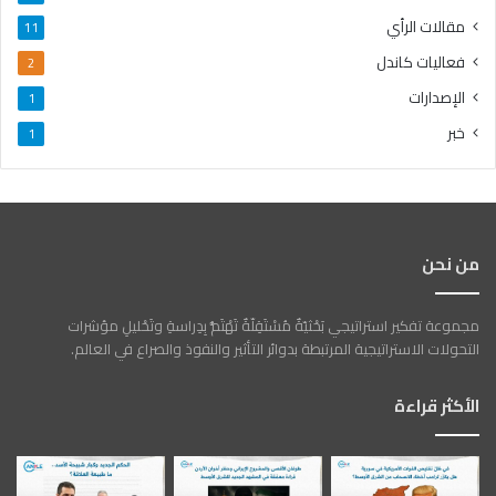
مقالات الرأي
11
فعاليات كاندل
2
الإصدارات
1
خبر
1
من نحن
مجموعة تفكير استراتيجي بَحْثيّةٌ مُسْتَقِلّةٌ تَهْتَمُّ بِدِراسةِ وتَحْليلِ مؤشرات
التحولات الاستراتيجية المرتبطة بدوائر التأثير والنفوذ والصراع في العالم.
الأكثر قراءة