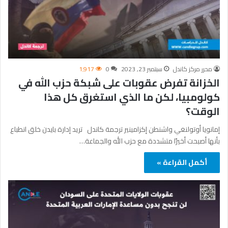
محرر مركز كاندل
سبتمبر 23, 2023
0
1٬917
الخزانة تفرض عقوبات على شبكة حزب الله في
كولومبيا، لكن ما الذي استغرق كل هذا
الوقت؟
إمانويا أوتولنغي واشنطن إكزامينير ترجمة كاندل تريد إدارة بايدن خلق انطباع
بأنها أصبحت أخيرًا متشددة مع حزب الله والجماعة…
أكمل القراءة »