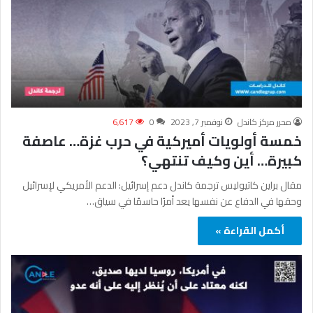
محرر مركز كاندل
نوفمبر 7, 2023
0
6٬617
خمسة أولويات أميركية في حرب غزة… عاصفة
كبيرة… أين وكيف تنتهي؟
مقال براين كاتيوليس ترجمة كاندل دعم إسرائيل: الدعم الأمريكي لإسرائيل
وحقها في الدفاع عن نفسها يعد أمرًا حاسمًا في سياق…
أكمل القراءة »