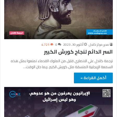
محرر مركز كاندل
أكتوبر 30, 2023
0
4٬721
السر الدائم لنجاح كورش الكبير
ترجمة كاندل علي الانصاري قليل من الملوك القدماء تمتعوا بمثل هذه
السمعة الإيجابية المتسقة مثل كورش الكبير. ربما حان الوقت…
أكمل القراءة »